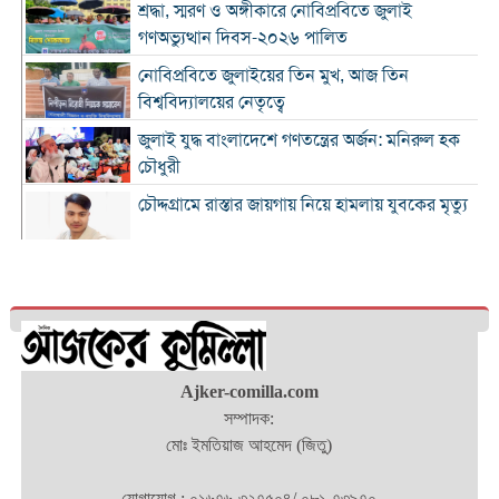
শ্রদ্ধা, স্মরণ ও অঙ্গীকারে নোবিপ্রবিতে জুলাই
গণঅভ্যুত্থান দিবস-২০২৬ পালিত
নোবিপ্রবিতে জুলাইয়ের তিন মুখ, আজ তিন
বিশ্ববিদ্যালয়ের নেতৃত্বে
জুলাই যুদ্ধ বাংলাদেশে গণতন্ত্রের অর্জন: মনিরুল হক
চৌধুরী
চৌদ্দগ্রামে রাস্তার জায়গায় নিয়ে হামলায় যুবকের মৃত্যু
কুমিল্লায় জুলাই গণঅভ্যুত্থান দিবস পালিত
কুমিল্লায় শ্বশুরবাড়িতে নাস্তা না দেওয়া নিয়ে বিরোধ,
অন্তঃসত্ত্বা মেয়ের বাবাকে হত্যার অভিযোগ
চৌদ্দগ্রামে জুলাই গণঅভ্যুত্থান দিবসে আলোচনা সভা
Ajker-comilla.com
ও জুলাই যোদ্ধাদের সংবর্ধনা
সম্পাদক:
মোঃ ইমতিয়াজ আহমেদ (জিতু)
‘জুলাই ২০২৪-এর আত্মত্যাগ এবং আমাদের নাগরিক
দায়বদ্ধতা”
যোগাযোগ : ০১৬৭৬-৩২৭৫০৪/ ০৮১-৭৩৯৭০