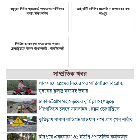
বসুন্ধরা মিডিয়া অ্যাওয়ার্ড পেলেন জাগোনিউজের
আইনজীবী সমিতির সভাপতি ও সম্পাদকের কক্ষ
সালাহ উদ্দিন জসিম
ভাঙচুর
মিউনিখ কনফারেন্সে মনোযোগের প্রধান
কেন্দ্রবিন্দুতে ছিলেন প্রধানমন্ত্রী : পররাষ্ট্রমন্ত্রী
সাম্প্রতিক খবর
লাকসামে প্রেমের বিয়ের পর পারিবারিক বিরোধ,
যুবকের ঝুলন্ত মরদেহ উদ্ধার
ঢাকা-চট্টগ্রাম মহাসড়কের কুমিল্লা অংশজুড়ে
ধীরগতিতে চলছে যানবাহন : চরম ভোগান্তিতে
কুমিল্লায় নানার বাড়িতে যাওয়ার পথে প্রাণ গেল নারীর
চাঁদপুরে একযোগে ৩১ ইউপি প্রশাসনিক কর্মকর্তার