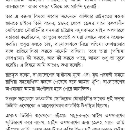
বাংলাদেশে ‘আরব বসন্ত’ ঘটাতে চায় মার্কিন যুক্তরাষ্ট্র।
তার এ বক্তব্য বিষয়ে সংবাদ সম্মেলনে রাশিয়ার রাষ্ট্রদূতের মন্তব্য
জানতে চাইলে তিনি বলেন, ১৯৭২ থেকে ১৯৭৪ সালে তৎকালীন
সোভিয়েত নৌবাহিনীর সদস্যরা চট্টগ্রাম সমুদ্রবন্দরে মাইন অপসারণে
সহায়তা করেছিলেন, তা তুলে ধরতেই আমরা এখানে সংবাদ সম্মেলন
করছি। তবুও বলতে চাই, বাংলাদেশকে নিয়ে পশ্চিমা দেশগুলোর
সঙ্গে প্রতিযোগিতা করতে নামেনি রাশিয়া। তবে তারা (পশ্চিমা
দেশগুলো) কী করছে, আর কী করতে পারে, আমরা শুধু তা তুলে
ধরেছি। এ বিষয়ে আমি আগেও কথা বলেছি।
রাষ্ট্রদূত বলেন, বাংলাদেশের স্বাধীনতা যুদ্ধে এবং যুদ্ধ পরবর্তী সময়ে
রাশিয়া সহযোগিতা করতে পেরেছে বলে আমরা খুশি। বাংলাদেশের
অগ্রযাত্রায় আমরা অংশীদার হতে পেরে আনন্দিত।
সংবাদ সম্মেলনে তৎকালীন সোভিয়েত নৌবাহিনীর সাবেক দুই সদস্য
ভিটালি গুবেনকো ও আলেক্সান্ডার জালটস্কি উপস্থিত ছিলেন।
এসময় ভিটালি গুবেনকো চট্টগ্রাম সমুদ্রবন্দরে মাইন অপসারণের
স্মৃতিচারণ করে বলেন, মাইন অপসারণের জন্য ১৯৭২ সালে আমি
চট্টগ্রামে আসি। তখন কাজটি খুব কঠিন ছিল। দুই বছর অক্লান্ত চেষ্টায়