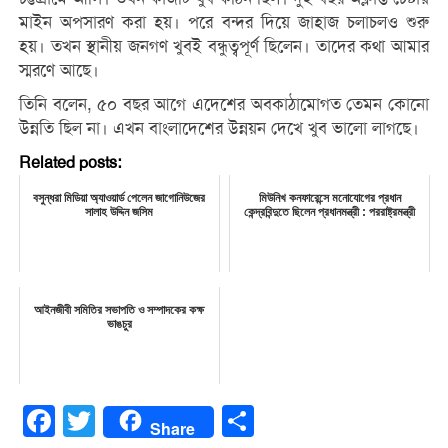
মাইন অপসারণ করা হয়। পরে বন্দর দিয়ে জাহাজ চলাচলও শুরু
হয়। তখন স্থানীয় জনগণ খুবই বন্ধুত্বপূর্ণ ছিলেন। তাদের কথা আমার
স্মরণে আছে।
তিনি বলেন, ৫০ বছর আগে এদেশের অবকাঠামোগত তেমন কোনো
উন্নতি ছিল না। এখন বাংলাদেশের উন্নয়ন দেখে খুব ভালো লাগছে।
Related posts:
বসুন্ধরা মিডিয়া অ্যাওয়ার্ড পেলেন জাগোনিউজের
মিউনিখ কনফারেন্সে মনোযোগের প্রধান
সালাহ উদ্দিন জসিম
কেন্দ্রবিন্দুতে ছিলেন প্রধানমন্ত্রী : পররাষ্ট্রমন্ত্রী
আইনজীবী সমিতির সভাপতি ও সম্পাদকের কক্ষ
ভাঙচুর
Facebook
Twitter
Share
Share