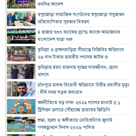
বদলির আদেশ
স্বপ্নজোড়া সামাজিক সংগঠনের স্বপ্নজোড়া সবুজায়ন
প্রতিযোগিতার পুরস্কার বিতরণ
৪ হাজার ৭০০ ক্যাফের ব্র্যান্ড ক্যাফে আমাজনের
বাংলাদেশ যাত্রা শুরু
কুমিল্লা ও ব্রাহ্মণবাড়িয়া সীমান্তে বিজিবির অভিযানে
২৬ লাখ টাকার ভারতীয় পণ্যসহ আটক ৩
কুমিল্লায় হত্যা মামলায় বৃদ্ধের যাবজ্জীবন, ছেলে
খালাস
চাঁদপুরে মাদক বিরোধী অভিযানে নিরীহ প্রবাসীর মৃত্যু
: দীর্ঘ সময় সড়ক অবরোধ
অর্থনীতিতে বড় লাফ: ২০২৯ সালের মধ্যেই ৫.১
ট্রিলিয়ন ডলারে পৌঁছাচ্ছে ভারতের জিডিপি
শ্রদ্ধা, স্মরণ ও অঙ্গীকারে নোবিপ্রবিতে জুলাই
গণঅভ্যুত্থান দিবস-২০২৬ পালিত