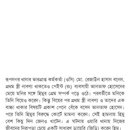
রূপনগর থানার ভারপ্রাপ্ত কর্মকর্তা (ওসি) মো. রেজাউল হাসান বলেন,
প্রথম স্ত্রী লাবণ্য থাকতেও পেইন্ট (রং) ব্যবসায়ী আলতাফ হোসেনের
মেয়ে মলির সঙ্গে হিমুর প্রেম সম্পর্ক গড়ে ওঠে। পরবর্তীতে মলিকে
তিনি বিয়েও করেন। কিন্তু বিয়ের পর প্রথম স্ত্রী লাবণ্য ও তাদের এক
বাচ্চা থাকার বিষয়টি প্রকাশ পেলে বেঁকে বসেন আলতাফ হোসেন।
পরে তিনি হিমুর বিরুদ্ধে কোর্টে মামলা করেন। সেই হামলায় হিমু
বেশ কিছু দিন জেলও খাটেন। এ ঘটনায় ওয়ারি থানায় নিজের
জীবনের নিরাপত্তা চেয়ে একটি সাধারণ ডায়েরি (জিডি) করেন হিমু।