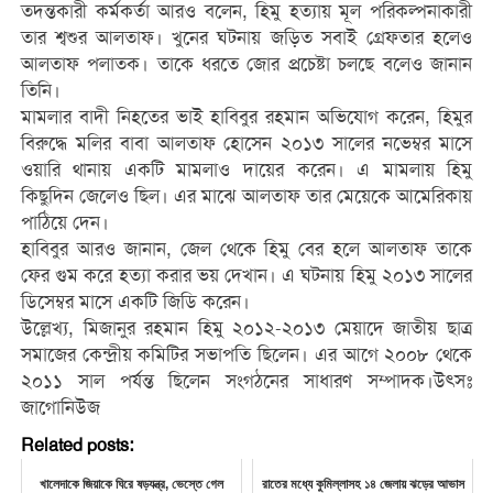
তদন্তকারী কর্মকর্তা আরও বলেন, হিমু হত্যায় মূল পরিকল্পনাকারী
তার শ্বশুর আলতাফ। খুনের ঘটনায় জড়িত সবাই গ্রেফতার হলেও
আলতাফ পলাতক। তাকে ধরতে জোর প্রচেষ্টা চলছে বলেও জানান
তিনি।
মামলার বাদী নিহতের ভাই হাবিবুর রহমান অভিযোগ করেন, হিমুর
বিরুদ্ধে মলির বাবা আলতাফ হোসেন ২০১৩ সালের নভেম্বর মাসে
ওয়ারি থানায় একটি মামলাও দায়ের করেন। এ মামলায় হিমু
কিছুদিন জেলেও ছিল। এর মাঝে আলতাফ তার মেয়েকে আমেরিকায়
পাঠিয়ে দেন।
হাবিবুর আরও জানান, জেল থেকে হিমু বের হলে আলতাফ তাকে
ফের গুম করে হত্যা করার ভয় দেখান। এ ঘটনায় হিমু ২০১৩ সালের
ডিসেম্বর মাসে একটি জিডি করেন।
উল্লেখ্য, মিজানুর রহমান হিমু ২০১২-২০১৩ মেয়াদে জাতীয় ছাত্র
সমাজের কেন্দ্রীয় কমিটির সভাপতি ছিলেন। এর আগে ২০০৮ থেকে
২০১১ সাল পর্যন্ত ছিলেন সংগঠনের সাধারণ সম্পাদক।উৎসঃ
জাগোনিউজ
Related posts:
খালেদাকে জিয়াকে ঘিরে ষড়যন্ত্র, ভেস্তে গেল
রাতের মধ্যে কুমিল্লাসহ ১৪ জেলায় ঝড়ের আভাস