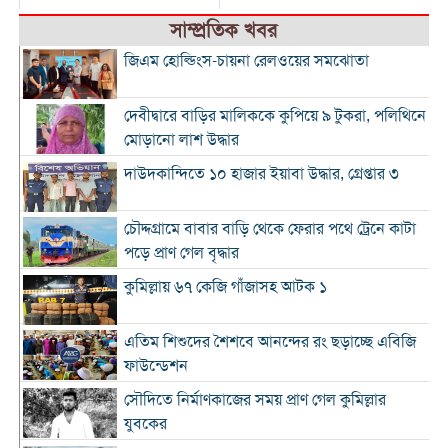
সাম্প্রতিক খবর
জিএম হোল্ডিংস-চায়না রেলওয়ের সমঝোতা
দেবীদ্বারে বাড়ির মালিককে কুপিয়ে ৯ টুকরা, পলিথিনে
মোড়ানো লাশ উদ্ধার
দাউদকান্দিতে ১০ হাজার ইয়াবা উদ্ধার, গ্রেপ্তার ৩
চৌদ্দগ্রামে বাবার বাড়ি থেকে ফেরার পথে ট্রেনে কাটা
পড়ে প্রাণ গেল বৃদ্ধার
কুমিল্লায় ৬৭ কেজি গাঁজাসহ আটক ১
এতিম শিশুদের শৈশবে আনন্দের রং ছড়াচ্ছে এবিজি
ফাউন্ডেশন
সৌদিতে নির্মাণকাজের সময় প্রাণ গেল কুমিল্লার
যুবকের