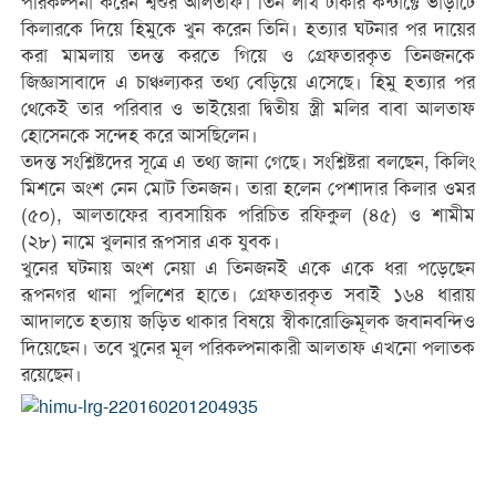
পরিকল্পনা করেন শ্বশুর আলতাফ। তিন লাখ টাকার কন্টাক্টে ভাড়াটে
কিলারকে দিয়ে হিমুকে খুন করেন তিনি। হত্যার ঘটনার পর দায়ের
করা মামলায় তদন্ত করতে গিয়ে ও গ্রেফতারকৃত তিনজনকে
জিজ্ঞাসাবাদে এ চাঞ্চল্যকর তথ্য বেড়িয়ে এসেছে। হিমু হত্যার পর
থেকেই তার পরিবার ও ভাইয়েরা দ্বিতীয় স্ত্রী মলির বাবা আলতাফ
হোসেনকে সন্দেহ করে আসছিলেন।
তদন্ত সংশ্লিষ্টদের সূত্রে এ তথ্য জানা গেছে। সংশ্লিষ্টরা বলছেন, কিলিং
মিশনে অংশ নেন মোট তিনজন। তারা হলেন পেশাদার কিলার ওমর
(৫০), আলতাফের ব্যবসায়িক পরিচিত রফিকুল (৪৫) ও শামীম
(২৮) নামে খুলনার রূপসার এক যুবক।
খুনের ঘটনায় অংশ নেয়া এ তিনজনই একে একে ধরা পড়েছেন
রূপনগর থানা পুলিশের হাতে। গ্রেফতারকৃত সবাই ১৬৪ ধারায়
আদালতে হত্যায় জড়িত থাকার বিষয়ে স্বীকারোক্তিমূলক জবানবন্দিও
দিয়েছেন। তবে খুনের মূল পরিকল্পনাকারী আলতাফ এখনো পলাতক
রয়েছেন।