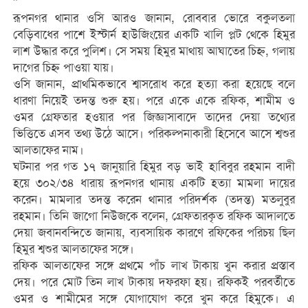
”
রূপনগর থানার ওসি আরও জানান, রোববার ভোরে বকুলতলা
বেড়িবাধের পাশে ইস্টার্ন হাউজিংয়ের একটি খালি প্লট থেকে হিমুর
লাশ উদ্ধার করে পুলিশ। সে সময় হিমুর মাথায় আঘাতের চিহ্ন, গলায়
দাগের চিহ্ন পাওয়া যায়।
ওসি জানান, প্রাথমিকভাবে শ্বাসরোধ করে হত্যা করা হয়েছে বলে
ধারণা নিয়েই তদন্ত শুরু হয়। পরে একে একে রফিক, শামীম ও
ওমর গ্রেফতার হওয়ার পর জিজ্ঞাসাবাদে তাদের দেয়া তথ্যের
ভিত্তিতে এসব তথ্য উঠে আসে। পরিকল্পনাকারী হিসেবে আসে শ্বশুর
আলতাফের নাম।
ঘটনার পর গত ১৭ জানুয়ারি হিমুর বড় ভাই হাবিবুর রহমান বাদী
হয়ে ৩০২/৩৪ ধারায় রূপনগর থানায় একটি হত্যা মামলা দায়ের
করেন। মামলার তদন্ত করেন থানার পরিদর্শক (তদন্ত) মতলুবুর
রহমান। তিনি জাগো নিউজকে বলেন, গ্রেফতারকৃত রফিক আদালতে
দেয়া জবানবন্দিতে জানায়, ব্যবসায়িক কারণে রফিকের পরিচয় ছিল
হিমুর শ্বশুর আলতাফের সঙ্গে।
রফিক আলতাফের সঙ্গে প্রথমে পাঁচ লাখ টাকায় ‍খুন করার প্রস্তাব
দেয়। পরে মোট তিন লাখ টাকায় দফরফা হয়। রফিকই পরবর্তীতে
ওমর ও শামীমের সঙ্গে যোগাযোগ করে খুন করে হিমুকে। এ