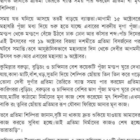
ন্বাগত জানাতে প্রতিমা তৈরিতে ব্যাস্ত সময় পার করছেন প্রতিমা বা মৃৎ
শিল্পিরা।
সময় যত ঘনিয়ে আসছে ততই বাড়ছে ব্যাস্ততা।আগামী ১৫ অক্টোবরে
মহাষষ্ঠি পূঁজা মধ্য দিয়ে শুরু হতে যাচ্ছে এবারের শারদীয় দূগা পূঁজা।
মন্ডপ থেকে মন্ডপে বেঁজে উঠবে ঢাক ঢোল আর কাঁসার শব্দ।পাঁচ দিনের
এই উৎসবের পর ১৯ অক্টোবর বিজয়া দশমীতে প্রতিমা বিসর্জনের পর
ঘটবে সমাপ্তি।তবে আনুষ্ঠানিকভাবে মহালয়ার দিন থেকে দেবীর আগমনী
উৎসব শুরু।আর এবারের মহালয়া ৯ অক্টোবর।
কুমিল্লার বরুড়া, বুড়িচং ও চান্দিনার বেশ কয়েকটি পূঁজা মন্ডপ ঘুরে দেখা
যায়,কাদা-মাটি,বাঁশ,খড়,সুতলি দিয়ে শৈল্পিক ছোঁয়ায় তিল তিল করে গড়ে
তোলা দেবী দুর্গার প্রতিমা তৈরিতে ব্যাস্ত সময় পার করছেন প্রতিমা
কারিগররা।বুড়িচং ,বরুড়ার ও চান্দিনার বেশির ভাগ পূঁজা মন্ডপ ঘুরে দেখা
যায়,মাটির কাঠামো নির্মানের মূল কাজ শেষ করেছেন মৃৎ শিল্পীরা।এখন
বাকি রং তুলির ছোঁয়ায় প্রতিমার রূপ যৌবনা ফিরিয়ে আনার মূল কাজ।
তবে প্রতিমা শিল্পিরা জানান,বৃষ্টি না থাকায় দ্রুত শুকিয়ে যাওয়ায় আমাদের
কাজ করতে সুবিধা হচ্ছে।তাই প্রতিমা নির্মানের কাজও শেষ হচ্ছে
তারাতাড়ি”।