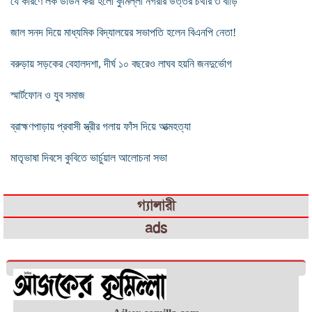
যে কারণে লক ডাউন করা হলো কুমিল্লা নগরীর উত্তর চর্থার ৩ বাড়ি
জাল সনদ দিয়ে মাধ্যমিক বিদ্যালয়ের সভাপতি হলেন বিএনপি নেতা!
বরুড়ায় সড়কের বেহালদশা, দীর্ঘ ১০ বছরেও লাঘব হয়নি জনদুর্ভোগ
স্মার্টফোন ও যুব সমাজ
ব্রাহ্মণপাড়ায় প্রবাসী স্ত্রীর গলায় ফাঁস দিয়ে আত্মহত্যা
মাতৃভাষা দিবসে কুবিতে ভার্চুয়াল আলোচনা সভা
গ্যালারী
ads