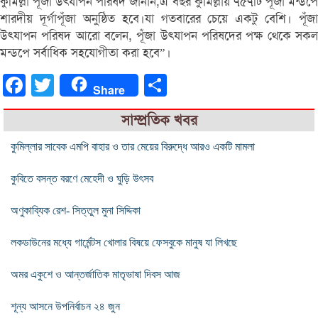
কুমিল্লা পূজা উৎযাপন পরিষদ জানান,এ বছর কুমিল্লায় ৭৫৭টি পূঁজা মন্ডপে
শারদীয় দূর্গাপূঁজা অনুষ্ঠিত হবে।যা গতবারের চেয়ে একটু বেশি। পূঁজা
উৎযাপন পরিষদ আরো বলেন, পূঁজা উৎযাপন পরিষদের পক্ষ থেকে সকল
মন্ডপে সর্বাধিক সহযোগীতা করা হবে”।
Facebook
Twitter
Share
Share
সাম্প্রতিক খবর
কুমিল্লার সাবেক এমপি বাহার ও তার মেয়ের বিরুদ্ধে আরও একটি মামলা
কুবিতে বসন্ত বরণে মেহেদী ও ঘুড়ি উৎসব
অণুকাব্যিক রেশ- সিত্তুল মুনা সিদ্দিকা
লকডাউনের মধ্যে গার্মেন্টস খোলার বিষয়ে ফেসবুকে মানুষ যা লিখছে
অমর একুশে ও আন্তর্জাতিক মাতৃভাষা দিবস আজ
শূন্য আসনে উপনির্বাচন ২৪ জুন