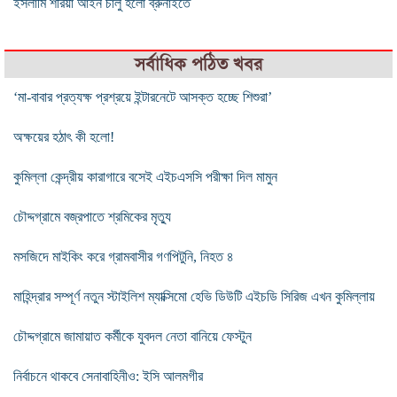
ইসলামি শরিয়া আইন চালু হলো ব্রুনাইতে
সর্বাধিক পঠিত খবর
‘মা-বাবার প্রত্যক্ষ প্রশ্রয়ে ইন্টারনেটে আসক্ত হচ্ছে শিশুরা’
অক্ষয়ের হঠাৎ কী হলো!
কুমিল্লা কেন্দ্রীয় কারাগারে বসেই এইচএসসি পরীক্ষা দিল মামুন
চৌদ্দগ্রামে বজ্রপাতে শ্রমিকের মৃত্যু
মসজিদে মাইকিং করে গ্রামবাসীর গণপিটুনি, নিহত ৪
মাহিন্দ্রার সম্পূর্ণ নতুন স্টাইলিশ ম্যাক্সিমো হেভি ডিউটি এইচডি সিরিজ এখন কুমিল্লায়
চৌদ্দগ্রামে জামায়াত কর্মীকে যুবদল নেতা বানিয়ে ফেস্টুন
নির্বাচনে থাকবে সেনাবাহিনীও: ইসি আলমগীর