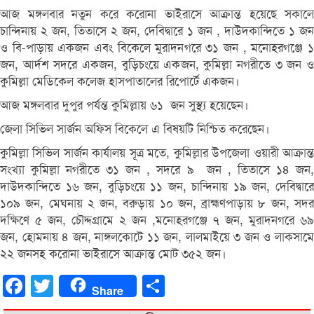
আজ মঙ্গলবার নতুন করে করোনা ভাইরাসে আক্রান্ত হয়েছে সকালে
চান্দিনায় ২ জন, তিতাসে ২ জন, দেবিদ্বারে ১ জন , দাউদকান্দিতে ১ জন
ও বি-পাড়ায় একজন এবং বিকেলে মুরাদনগরে ৩১ জন , মনোহরগঞ্জে ১
জন, আর্দশ সদরে একজন, বুড়িচংয়ে একজন, কুমিল্লা নগরীতে ৩ জন ও
কুমিল্লা মেডিকেল কলেজ হাসপাতালের রিপোর্টে একজন।
আজ মঙ্গলবার দুপুর পর্যন্ত কুমিল্লায় ৬১ জন সুস্থ্য হয়েছেন।
জেলা সিভিল সার্জন অফিস বিকেলে এ বিষয়টি নিশ্চিত করেছেন।
কুমিল্লা সিভিল সার্জন কার্যালয় সূত্র মতে, কুমিল্লার উপজেলা ওয়ারী আক্রান্ত
সংখ্যা কুমিল্লা নগরীতে ৩১ জন , সদরে ৯ জন , তিতাসে ১৪ জন,
দাউদকান্দিতে ১৬ জন, বুড়িচংয়ে ১১ জন, চান্দিনায় ১৯ জন, দেবিদ্বারে
১০৯ জন, মেঘনায় ২ জন, বরুড়ায় ১০ জন, ব্রাহ্মণপাড়ায় ৮ জন, সদর
দক্ষিণে ৫ জন, চৌদ্দগ্রামে ২ জন ,মনোহরগঞ্জে ৭ জন, মুরাদনগরে ৬৯
জন, হোমনায় ৪ জন, নাঙ্গলকোটে ১১ জন, লালমাইয়ে ৩ জন ও লাকসামে
২২ জনসহ ক‌রোনা ভাইরা‌সে আক্রান্ত মোট ৩৫২ জন।
Facebook
Twitter
Share
Share