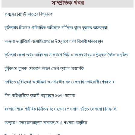
সাম্প্রতিক খবর
ফ্রান্সের চাপেই কাতারে বিশ্বকাপ
কুমিল্লার তিতাসে পারিবারিক অভিমানে ফাঁসিতে ঝুলে যুবকের আত্মহত্যা!
বরুড়ায় ভলান্টিয়ার্স এসোসিয়েশনের উদ্যোগে ধর্ষণ বিরোধী মানববন্ধন
কুমিল্লা জেলা তথ্য অফিসের উদ্যোগে ভিডিও কলের মাধ্যমে উন্মুক্ত বৈঠক অনুষ্ঠিত
বুড়িচংয়ে ফুসকা দোকানে আগুন লেগে ব্যাপক ক্ষয়ক্ষতি
নগরীতে চুরি হওয়া অটোরিক্সা ও নগদ টাকাসহ ৩ জন ছিনতাইকারী গ্রেফতার
বিনা পারিশ্রমিকে তারাবি পড়াচ্ছেন ১৩শ’ হাফেজ
বাংলাদেশিকে শারীরিক নির্যাতন করে হত্যার পর লাশ নদীতে ফেললো বিএসএফ
বরুড়ায় গণসচেতনতামূলক মানববন্ধন ও পথসভা অনুষ্ঠিত