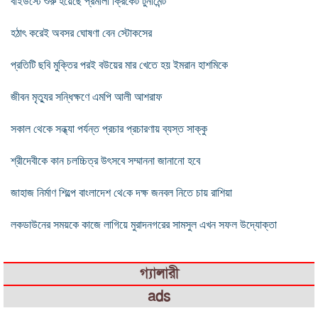
বাইউস্টে শুরু হয়েছে প্রমীলা ক্রিকেট টুর্নামেন্ট
হঠাৎ করেই অবসর ঘোষণা বেন স্টোকসের
প্রতিটি ছবি মুক্তির পরই বউয়ের মার খেতে হয় ইমরান হাশমিকে
জীবন মৃত্যুর সন্ধিক্ষণে এমপি আলী আশরাফ
সকাল থেকে সন্ধ্যা পর্যন্ত প্রচার প্রচারণায় ব্যস্ত সাক্কু
শ্রীদেবীকে কান চলচ্চিত্র উৎসবে সম্মাননা জানানো হবে
জাহাজ নির্মাণ শিল্পে বাংলাদেশ থে‌কে দক্ষ জনবল নিতে চায় রা‌শিয়া
লকডাউনের সময়কে কাজে লাগিয়ে মুরাদনগরের সামসুল এখন সফল উদ্যোক্তা
গ্যালারী
ads