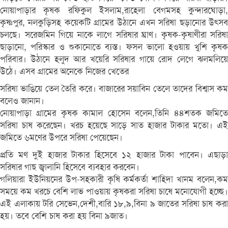
নোয়াপাড়ার কৃষক রফিকুল ইসলাম,রাহেলা বেগমসহ কুন্দারঘোড়া,
কৃষ্ণপুর, নলকুড়িসহ কয়েকটি গ্রামের উঠানে এখন সরিষা ছড়ানোর উৎসব
চলছে। সরেজমিন গিয়ে নাকে লাগে সরিষার ঘ্রাণ। কৃষক-কৃষাণীরা সরিষা
ছাড়ানো, পরিস্কার ও শুকানোতে ব্যস্ত। ফসল ভালো হওয়ায় খুশি কৃষক
পরিবার। উঠানে হলুদ আর খয়েরি সরিষার গায়ে রোদ লেগে ঝলমলিয়ে
উঠে। এসব গ্রামের অনেকে নিজের খেতের
সরিষা ভাঙিয়ে তেল তৈরি করে। বাজারের সয়াবিন তেলে তাদের বিশ্বাস কম
বলেও জানান।
নোয়াপাড়া গ্রামের কৃষক কামাল হোসেন বলেন,তিনি ৪৪শতক জমিতে
সরিষা চাষ করেছেন। খরচ হয়েছে সাড়ে সাত হাজার টাকার মতো। এই
জমিতে ৬মণের উপরে সরিষা পেয়েছেন।
প্রতি মণ দুই হাজার টাকার হিসেবে ১২ হাজার টাকা পাবেন। এছাড়া
সরিষার গাছ জ্বালানি হিসেবে ব্যবহার করবেন।
গলিয়ারা ইউনিয়নের উপ-সহকারী কৃষি কর্মকর্তা শাহিদা খানম বলেন,কম
সময়ে কম খরচে বেশি লাভ পাওয়ায় কৃষকরা সরিষা চাষে মনোযোগী হচ্ছে।
এই এলাকায় টরি সেভেন,দেশী,বারি ১৮,৯,বিনা ৯ জাতের সরিষা চাষ করা
হয়। তবে বেশি চাষ করা হয় বিনা ৯জাত।