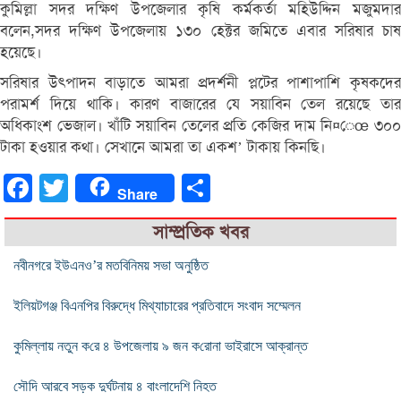
কুমিল্লা সদর দক্ষিণ উপজেলার কৃষি কর্মকর্তা মহিউদ্দিন মজুমদার
বলেন,সদর দক্ষিণ উপজেলায় ১৩০ হেক্টর জমিতে এবার সরিষার চাষ
হয়েছে।
সরিষার উৎপাদন বাড়াতে আমরা প্রদর্শনী প্লটের পাশাপাশি কৃষকদের
পরামর্শ দিয়ে থাকি। কারণ বাজারের যে সয়াবিন তেল রয়েছে তার
অধিকাংশ ভেজাল। খাঁটি সয়াবিন তেলের প্রতি কেজির দাম নি¤েœ ৩০০
টাকা হওয়ার কথা। সেখানে আমরা তা একশ’ টাকায় কিনছি।
Facebook
Twitter
Share
Share
সাম্প্রতিক খবর
নবীনগরে ইউএনও’র মতবিনিময় সভা অনুষ্ঠিত
ইলিয়টগঞ্জ বিএনপির বিরুদ্ধে মিথ্যাচারের প্রতিবাদে সংবাদ সম্মেলন
কুমিল্লায় নতুন ক‌রে ৪ উপজেলায় ৯ জন ক‌রোনা ভাইরাসে আক্রান্ত
সৌদি আরবে সড়ক দুর্ঘটনায় ৪ বাংলাদেশি নিহত