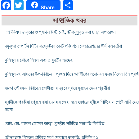
Facebook
Twitter
Share
Share
সাম্প্রতিক খবর
এমবিবিএস ডাক্তার ও প্যাথলজিস্ট নেই, জীবানুমুক্ত করা ছাড়া অপারেশন
বসুন্ধরা স্পোর্টস সিটির বাস্কেটবল কোর্ট পরিদর্শনে ফেডারেশনের শীর্ষ কর্মকর্তারা
কুমিল্লায় ঝোপে মিলল অজ্ঞাত যুবতীর মরদেহ
কুমিল্লা-৭ আসনের উপ-নির্বাচন : প্রথম দিনে আ’লীগের মনোনয়ন ফরম নিলেন তিন প্রার্থ
বরুড়া পৌরসভা নির্বাচনে ভোটারদের দ্বারে দ্বারে ঘুরছেন মেয়র প্রার্থীরা
স্বামীকে পরকীয়া প্রেমে বাধা দেওয়ার জের, মনোহরগঞ্জে স্ত্রীকে পিটিয়ে ও পেটে লাথি মের
হত্যা
রোটা. মো. কামাল হোসেন বরুড়া কেন্দ্রীয় সমিতির সভাপতি নির্বাচিত
চৌদ্দগ্রামে পিস্তল ঠেকিয়ে স্বর্ণ দোকানে ডাকাতি, গুলিবিদ্ধ ১