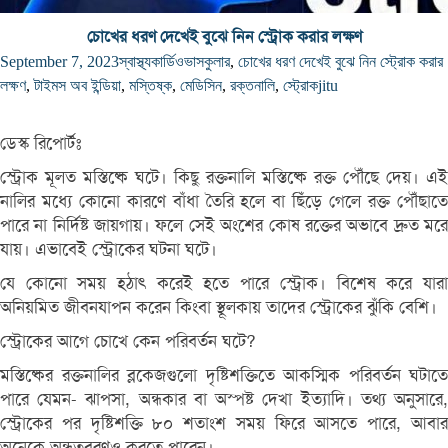
চোখের ধরণ দেখেই বুঝে নিন স্ট্রোক করার লক্ষণ
September 7, 2023
স্বাস্থ্য
কার্ডিওভাসকুলার
,
চোখের ধরণ দেখেই বুঝে নিন স্ট্রোক করার
লক্ষণ
,
টাইমস অব ইন্ডিয়া
,
মস্তিষ্ক
,
মেডিসিন
,
রক্তনালি
,
স্ট্রোক
jitu
ডেস্ক রিপোর্টঃ
স্ট্রোক মূলত মস্তিষ্কে ঘটে। কিছু রক্তনালি মস্তিষ্কে রক্ত পৌঁছে দেয়। এই
নালির মধ্যে কোনো কারণে বাঁধা তৈরি হলে বা ছিঁড়ে গেলে রক্ত পৌঁছাতে
পারে না নির্দিষ্ট জায়গায়। ফলে সেই অংশের কোষ রক্তের অভাবে দ্রুত মরে
যায়। এভাবেই স্ট্রোকের ঘটনা ঘটে।
যে কোনো সময় হঠাৎ করেই হতে পারে স্ট্রোক। বিশেষ করে যারা
অনিয়মিত জীবনযাপন করেন কিংবা স্থূলকায় তাদের স্ট্রোকের ঝুঁকি বেশি।
স্ট্রোকের আগে চোখে কেন পরিবর্তন ঘটে?
মস্তিষ্কের রক্তনালির ব্লকেজগুলো দৃষ্টিশক্তিতে আকস্মিক পরিবর্তন ঘটাতে
পারে যেমন- ঝাপসা, অন্ধকার বা অস্পষ্ট দেখা ইত্যাদি। তথ্য অনুসারে,
স্ট্রোকের পর দৃষ্টিশক্তি ৮০ শতাংশ সময় ফিরে আসতে পারে, আবার
অনেকে অন্ধত্ববরণও করতে পারেন।