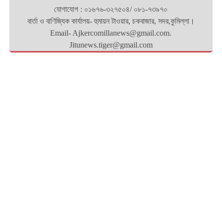
যোগাযোগ : ০১৬৭৬-৩২৭৫০৪/ ০৮১-৭৩৯৭০
বার্তা ও বাণিজ্যিক কার্যালয়- হুমায়ন টাওয়ার, চকবাজার, সদর,কুমিল্লা।
Email- Ajkercomillanews@gmail.com.
Jitunews.tiger@gmail.com