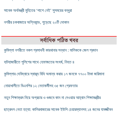
সাবেক অর্থমন্ত্রী মুহিতের ‘পাশে নেই’ সুসময়ের বন্ধুরা
নগরীর চকবাজারে অগ্নিকান্ড, পুড়েছে ২০টি দোকান
সর্বাধিক পঠিত খবর
কুমিল্লা নগরীতে নকল প্রসাধনী কারখানার সন্ধান : মালিককে জেল প্রদান
হাটহাজারীতে পুলিশের সাথে হেফাজতের সংঘর্ষ, নিহত ৪
কুমিল্লার দেবিদ্বারে স্বাস্থ্য বিধি অমান্য করায় ১৭ জনকে ৭৭০০ টাকা জরিমানা
নোয়াখালীতে বিএনপির ১২ নেতাকর্মীসহ ৩৫ জন গ্রেফতার
নতুন শিক্ষাক্রম নিয়ে অপ্রচার ও গুজবে কান না দেওয়ার আহ্বান শিক্ষামন্ত্রীর
ছাত্রদল নেতা হত্যা: কালিরবাজারের সাবেক ইউপি চেয়ারম্যানসহ ১৪ জনের যাবজ্জীবন