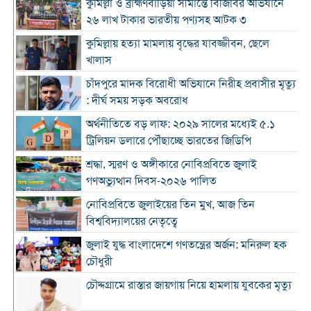
কুমিল্লা ও ব্রাহ্মণবাড়িয়া সীমান্তে বিজিবির অভিযানে
২৬ লাখ টাকার ভারতীয় পণ্যসহ আটক ৩
কুমিল্লায় হত্যা মামলায় বৃদ্ধের যাবজ্জীবন, ছেলে
খালাস
চাঁদপুরে মাদক বিরোধী অভিযানে নিরীহ প্রবাসীর মৃত্যু
: দীর্ঘ সময় সড়ক অবরোধ
অর্থনীতিতে বড় লাফ: ২০২৯ সালের মধ্যেই ৫.১
ট্রিলিয়ন ডলারে পৌঁছাচ্ছে ভারতের জিডিপি
শ্রদ্ধা, স্মরণ ও অঙ্গীকারে নোবিপ্রবিতে জুলাই
গণঅভ্যুত্থান দিবস-২০২৬ পালিত
নোবিপ্রবিতে জুলাইয়ের তিন মুখ, আজ তিন
বিশ্ববিদ্যালয়ের নেতৃত্বে
জুলাই যুদ্ধ বাংলাদেশে গণতন্ত্রের অর্জন: মনিরুল হক
চৌধুরী
চৌদ্দগ্রামে রাস্তার জায়গায় নিয়ে হামলায় যুবকের মৃত্যু