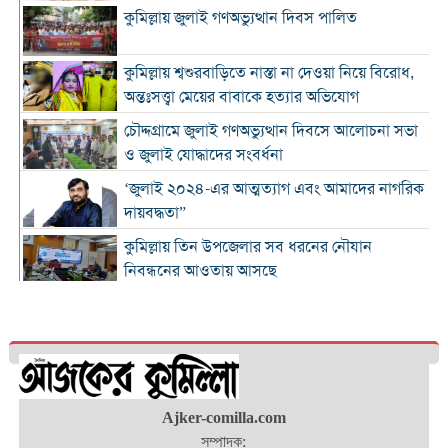
কুমিল্লায় জুলাই গণঅভ্যুত্থান দিবস পালিত
কুমিল্লায় শ্বশুরবাড়িতে নাস্তা না দেওয়া নিয়ে বিরোধ,
অন্তঃসত্ত্বা মেয়ের বাবাকে হত্যার অভিযোগ
চৌদ্দগ্রামে জুলাই গণঅভ্যুত্থান দিবসে আলোচনা সভা
ও জুলাই যোদ্ধাদের সংবর্ধনা
‘জুলাই ২০২৪-এর আত্মত্যাগ এবং আমাদের নাগরিক
দায়বদ্ধতা”
কুমিল্লায় তিন উপজেলার সব ধরনের নৌযান
নিবন্ধনের আওতায় আসছে
কুমিল্লার কৃতি সন্তান আওসাফ চৌধুরী নতুন কুঁড়ি
স্পোর্টস-২০২৬ এ জাতীয় দাবায় চ্যাম্পিয়ন
দাউদকান্দিতে ৫২ কেজি গাঁজাসহ প্রাইভেট কার জব্দ,
আটক ১
Ajker-comilla.com
কুমিল্লার ৫ হাসপাতাল-ডায়াগনস্টিক সাময়িকভাবে
সম্পাদক:
বন্ধের নির্দেশ