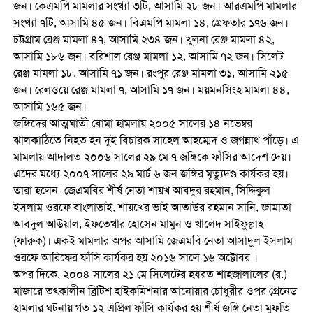
জন। কেএমপি মামলার সংখ্যা ৩টি, আসামি ২৮ জন। আরএমপি মামলার
সংখ্যা ৭টি, আসামি ৪৫ জন। বিএমপি মামলা ১৪, গ্রেফতার ১৭৬ জন।
চট্টগ্রাম রেঞ্জ মামলা ৪৭, আসামি ২৩৪ জন। খুলনা রেঞ্জ মামলা ৪২,
আসামি ১৮৬ জন। বরিশাল রেঞ্জ মামলা ১২, আসামি ৭২ জন। সিলেট
রেঞ্জ মামলা ১৮, আসামি ৭১ জন। রংপুর রেঞ্জ মামলা ৩১, আসামি ২১৫
জন। রেলওয়ে রেঞ্জ মামলা ৭, আসামি ১৭ জন। ময়মনসিংহ মামলা ৪৪,
আসামি ১৬৫ জন।
জঙ্গিদের আত্মঘাতী বোমা হামলায় ২০০৫ সালের ১৪ নভেম্বর
ঝালকাঠিতে নিহত হন দুই বিচারক সাহেল আহম্মেদ ও জগন্নাথ পাঁড়ে। এ
মামলায় আদালত ২০০৬ সালের ২৯ মে ৭ জঙ্গিকে ফাঁসির আদেশ দেয়।
এদের মধ্যে ২০০৭ সালের ২৯ মার্চ ৬ জন জঙ্গির মৃত্যুদণ্ড কার্যকর হয়।
তারা হলেন- জেএমবির শীর্ষ নেতা শায়খ আবদুর রহমান, সিদ্দিকুল
ইসলাম ওরফে বাংলাভাই, শায়খের ভাই আতাউর রহমান সানি, জামাতা
আবদুল আউয়াল, ইফতেখার হোসেন মামুন ও খালেদ সাইফুল্লাহ
(ফারুক)। একই মামলার অপর আসামি জেএমবি নেতা আসাদুল ইসলাম
ওরফে আরিফের ফাঁসি কার্যকর হয় ২০১৬ সালে ১৬ অক্টোবর ।
অপর দিকে, ২০০৪ সালের ২১ মে সিলেটের হযরত শাহজালালের (র.)
মাজারে তৎকালীন ব্রিটিশ হাইকমিশনার আনোয়ার চৌধুরীর ওপর গ্রেনেড
হামলার ঘটনায় গত ১২ এপ্রিল ফাঁসি কার্যকর হয় শীর্ষ জঙ্গি নেতা মুফতি