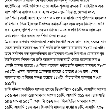
থেকে আবারও জঙ্গিবাদে জড়ানোর বিষয়টি দৃষ্টিগোচর হয়েছে
সংশ্লিষ্টদের। তাই জঙ্গিদের চেয়ে আইন-শৃঙ্খলা রক্ষাকারী বাহিনীকে এক
ধাপ এগিয়ে রাখতে নেওয়া হচ্ছে নতুন নতুন সিদ্ধান্ত, দেওয়া হচ্ছে
নির্দেশনা। এরই অংশ হিসেবে গত মঙ্গলবার সারাদেশে পুলিশের মহানগর
কমিশনার, ডিআইজিসহ ঊর্ধ্বতন কর্মকর্তাদের জন্য নতুন নির্দেশনা জারি
করা হয়েছে পুলিশ সদর দফতর থেকে। এতে জরুরি ভিত্তিতে জঙ্গিদের
তথ্য হালনাগাদ করার নির্দেশনা দেয়া হয়েছে।
ত্রৈমাসিক অপরাধ পর্যালোচনা সভার রিপোর্ট থেকে জানা যায়, ১৯৯৯ সাল
থেকে চলতি বছরের ৩০ মার্চ পর্যন্ত জঙ্গি ঘটনায় মামলার সংখ্যা ৮৫০টি।
তবে সর্বশেষ গত বৃহস্পতিবার চাপাইনবাবগঞ্জের শিবগঞ্জে মোবারকপুর
ইউনিয়নের শিবনগরে জঙ্গি আস্তানায় আত্মঘাতী বোমা হামলায় আরও
একটি মামলা হয়েছে। এ নিয়ে গতকাল পর্যন্ত জঙ্গি ঘটনায় মামলার সংখ্যা
৮৫১টি। এসব মামলায় গ্রেফতার হয়েছে ৩ হাজার ৪৫৭ জন। এসব
মামলার মধ্যে বিচার সম্পন্ন হয়েছে ১১৯টি। বিচারাধীন মামলার সংখ্যা
৬১৯টি।
জঙ্গি ঘটনায় সর্বাধিক মামলা হয়েছে ডিএমপিকে ৩৪১টি, আসামির সংখ্যা
৮০৬ জন। ঢাকা রেঞ্জ মামলার সংখ্যা ১০টি, আসামি ৩১১ জন। রাজশাহী
রেঞ্জে মামলা ১০১টি, আসামি ৩৬৭ জন। সিআইডির মামলার সংখ্যা
১৬টি, আসামি ১৪২ জন। সিএমপি মামলার সংখ্যা ৪৪টি, আসামি ২৩৬