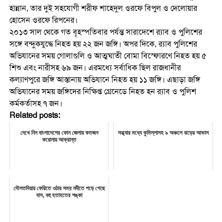
হান্নান, তার দুই সহযোগী শরীফ শাহেদুল ওরফে বিপুল ও দেলোয়ার
হোসেন ওরফে রিপনের।
২০১৩ সাল থেকে গত বৃহস্পতিবার পর্যন্ত সারাদেশে র‌্যাব ও পুলিশের
সঙ্গে বন্দুকযুদ্ধে নিহত হয় ২২ জন জঙ্গি। অপর দিকে, র‌্যাব পুলিশের
অভিযানের সময় গোলাগুলি ও আত্মঘাতী বোমা বিস্ফোরণে নিহত হয় ৫
শিশু এবং নারীসহ ৬৯ জন। এরমধ্যে সর্বাধিক ছিল রাজধানীর
কল্যাণপুরে জঙ্গি আস্তানায় অভিযানে নিহত হয় ১১ জঙ্গি। এছাড়া জঙ্গি
অভিযানের সময় জঙ্গিদের নিক্ষিপ্ত গ্রেনেডে নিহত হন র‌্যাব ও পুলিশ
কর্মকর্তাসহ ৭ জন।
Related posts:
দেখে নিন বাংলাদেশের কোন জেলায় কতজন
সন্ধ্যার মধ্যে কুমিল্লাসহ ৯ অঞ্চলে ঝড়ের আভাস
করোনায় আক্রান্ত
দৌলতদিয়ায় ফেরিতে ওঠার সময় নদীতে পড়ে গেছে
বাস, বহু হতাহতের শঙ্কা