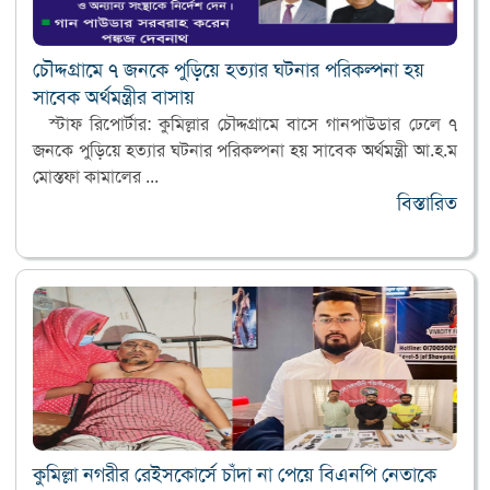
জীবনের লড়াইয়ে একটুকরো আশার আলো—শিক্ষিকা ইয়াসমিন আরার পাশে
আনভীর বসুন্ধরা গ্রুপ ফাউন্ডেশন
চৌদ্দগ্রামে ৭ জনকে পুড়িয়ে হত্যার ঘটনার পরিকল্পনা হয়
ফেসবুক সাংবাদিকদের কারণে প্রকৃত সাংবাদিকরা বিভ্রান্তিতে পড়ছেন:
সাবেক অর্থমন্ত্রীর বাসায়
চাঁদপুর জেলা প্রশাসক
স্টাফ রিপোর্টার: কুমিল্লার চৌদ্দগ্রামে বাসে গানপাউডার ঢেলে ৭
মেঘনায় ভাগ্নীকে বিয়ে করার অভিযোগে যুবদল নেতা গ্রেফতার
জনকে পুড়িয়ে হত্যার ঘটনার পরিকল্পনা হয় সাবেক অর্থমন্ত্রী আ.হ.ম
কুমিল্লা ও ব্রাহ্মণবাড়িয়া সীমান্তে ৫১ লাখ টাকার ভারতীয় পণ্য জব্দ
মোস্তফা কামালের ...
হোমনায় ড্রেজারের ড্রাম থেকে পানিতে পড়ে যুবকের মৃত্যু
বিস্তারিত
কুমিল্লা নগরীর রেইসকোর্সে চাঁদা না পেয়ে বিএনপি নেতাকে