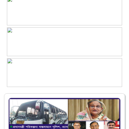
স্পোকার্নিভাল ২.০ অনুষ্ঠিত হবে আগামীকাল
কুবিতে নতুন উপ-উপাচার্য ও কোষাধ্যক্ষ নিয়োগ
কুমিল্লা আঞ্চলিক নির্বাচন অফিসে ভুয়া কর পরিদর্শকসহ দুই প্রতারক আটক
হোমনায় আইনশৃঙ্খলা কমিটির মাসিক সভা অনুষ্ঠিত
কুমিল্লা বোর্ডে এইচএসসি পরীক্ষায় অসদুপায় অবলম্বনের দায়ে বহিষ্কার ৫,
অনুপস্থিত ২১০৫
কুমিল্লায় চর দখল নিয়ে সংঘর্ষে নারী নিহতের ঘটনায় আটক ৪
সন্ধার মধ্যে কুমিল্লাসহ ১৩ অঞ্চলে ঝড়ের আভাস, নদীবন্দরে সতর্কবার্তা
গোল্লাছুট শিল্প ও সাহিত্য সম্মাননা পেলেন তাহসিন খান
কুমিল্লায় চর দখল নিয়ে দুই গ্রামবাসীর টেটাযুদ্ধে নিহত ১, আহত ২০
গ্যাস বিস্ফোরণে ঝরে গেল কুমিল্লার একই পরিবারের ৩ জনের প্রাণ
কুমিল্লা নগরীতে ফের উচ্ছেদ অভিযান, পাঁচজনকে জরিমানা
বুড়িচংয়ে ইয়াবা সেবনের সময় ৫ যুবক আটক, ৬ মাসের কারাদণ্ড
বন্ধুমহল থেকে বিশ্ববাজারে ‘দেshe’-এর যাত্রা
ট্রেজারার নিয়োগে নোবিপ্রবির শিক্ষকদের উপেক্ষার অভিযোগ
জুলাই আহত শহীদ অধিকার সংরক্ষণ সংস্থার উদ্যোগে জুলাই স্মৃতি ফুটবল
টুর্নামেন্ট অনুষ্ঠিত