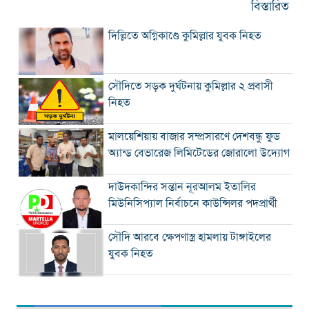
বিস্তারিত
দিল্লিতে অগ্নিকাণ্ডে কুমিল্লার যুবক নিহত
সৌদিতে সড়ক দুর্ঘটনায় কুমিল্লার ২ প্রবাসী
নিহত
মালয়েশিয়ায় বাজার সম্প্রসারণে দেশবন্ধু ফুড
অ্যান্ড বেভারেজ লিমিটেডের জোরালো উদ্যোগ
দাউদকান্দির সন্তান নূরআলম ইতালির
মিউনিসিপ্যাল নির্বাচনে কাউন্সিলর পদপ্রার্থী
সৌদি আরবে ক্ষেপণাস্ত্র হামলায় টাঙ্গাইলের
যুবক নিহত