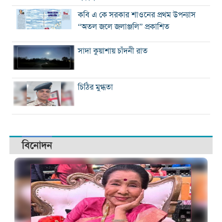
কবি এ কে সরকার শাওনের প্রথম উপন্যাস
“অতল জলে জলাঞ্জলি” প্রকাশিত
সাদা কুয়াশায় চাঁদনী রাত
চিঠির মুগ্ধতা
বিনোদন