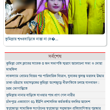
কুমিল্লায় শ্বশুরবাড়িতে নাস্তা না দে�...
সর্বশেষ
কুমিল্লা প্রেস ক্লাবের সাবেক ৩ জন সভাপতি স্মরণে আলোচনা সভা ও দোয়া
মাহফিল
লাকসামে প্রেমের বিয়ের পর পারিবারিক বিরোধ, যুবকের ঝুলন্ত মরদেহ উদ্ধার
ঢাকা-চট্টগ্রাম মহাসড়কের কুমিল্লা অংশজুড়ে ধীরগতিতে চলছে যানবাহন :
চরম ভোগান্তিতে
কুমিল্লায় নানার বাড়িতে যাওয়ার পথে প্রাণ গেল নারীর
চাঁদপুরে একযোগে ৩১ ইউপি প্রশাসনিক কর্মকর্তার বদলির আদেশ
স্বপ্নজোড়া সামাজিক সংগঠনের স্বপ্নজোড়া সবুজায়ন প্রতিযোগিতার পুরস্কার