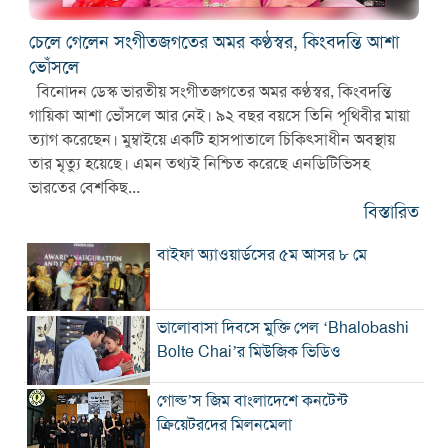
চেলে গেলেন সংগীতজগতের অমর কণ্ঠস্বর, কিংবদন্তি আশা
ভোঁসলে
বিনোদন ডেস্ক ভারতীয় সংগীতজগতের অমর কণ্ঠস্বর, কিংবদন্তি
গায়িকা আশা ভোঁসলে আর নেই। ৯২ বছর বয়সে তিনি পৃথিবীর মায়া
ত্যাগ করেছেন। মুম্বাইয়ে একটি হাসপাতালে চিকিৎসাধীন অবস্থায়
তার মৃত্যু হয়েছে। এমন তথ্যই নিশ্চিত করেছে এনডিটিভিসহ
ভারতের বেশকিছ...
বিস্তারিত
বাইফা অ্যাওয়ার্ডসের ৫ম আসর ৮ মে
ভালোবাসা দিবসে মুক্তি পেল ‘Bhalobashi
Bolte Chai’র মিউজিক ভিডিও
গোল্ড’স জিম বাংলাদেশে কনটেন্ট
ক্রিয়েটরদের মিলনমেলা