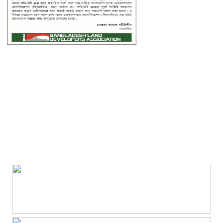
চৌদ্দগ্রামে জুলাই গণঅভ্যুত্থান দিবসে আলোচনা সভা ও জুলাই যোদ্ধাদের
সংবর্ধনা
‘জুলাই ২০২৪-এর আত্মত্যাগ এবং আমাদের নাগরিক দায়বদ্ধতা”
কুমিল্লায় তিন উপজেলার সব ধরনের নৌযান নিবন্ধনের আওতায় আসছে
কুমিল্লার কৃতি সন্তান আওসাফ চৌধুরী নতুন কুঁড়ি স্পোর্টস-২০২৬ এ জাতীয়
দাবায় চ্যাম্পিয়ন
দাউদকান্দিতে ৫২ কেজি গাঁজাসহ প্রাইভেট কার জব্দ, আটক ১
কুমিল্লার ৫ হাসপাতাল-ডায়াগনস্টিক সাময়িকভাবে বন্ধের নির্দেশ
জুলাই গণ-অভ্যুত্থান দিবস উপলক্ষে নোবিপ্রবিতে স্বেচ্ছায় রক্তদান কর্মসূচি
ব্রাহ্মণবাড়িয়ায় ট্রাকের ধাক্কায় সৌদি প্রবাসীর মৃত্যু
সন্ধ্যার মধ্যে কুমিল্লাসহ ১৪ জেলায় ঝোড়ো হাওয়াসহ বৃষ্টির সম্ভাবনা
দাউদকান্দিতে পুলিশের অভিযানে গ্রেপ্তার ৩
কুমিল্লায় বিপুল মাদক ধ্বংস, দুই মাসে ২৫টি পুশইনের চেষ্টা প্রতিহত করেছে
বিজিবি
১১ প্রতিষ্ঠানে নেতৃত্ব বদল, প্রশাসন সংস্কারের বার্তা
মার্শাল আর্ট ক্লাব কাপ প্রতিযোগিতায় কুমিল্লা হাই স্কুল শিক্ষার্থীদের স্বর্ণপদক
অর্জন