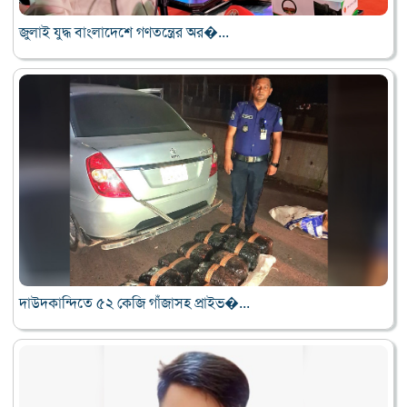
জুলাই যুদ্ধ বাংলাদেশে গণতন্ত্রের অর�...
দাউদকান্দিতে ৫২ কেজি গাঁজাসহ প্রাইভ�...