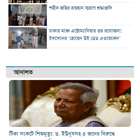
শহীদ জহির রায়হান স্মরণে শ্রদ্ধাঞ্জলি
ঢাকার মঞ্চে এক্টোম্যানিয়ার ৩য় প্রযোজনা:
ইবসেনের ‘হোয়েন উই ডেড এওয়েকেন’
আদালত
টিকা সংকটে শিশুমৃত্যু: ড. ইউনূসসহ ৫ জনের বিরুদ্ধে