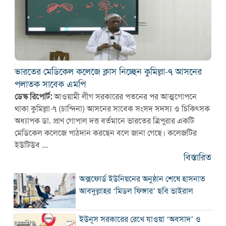
ভারতের মেডিকেল কলেজে ক্লাস নিচ্ছেন কুমিল্লা-৭ আসনের
পলাতক সাবেক এমপি
ডেস্ক রিপোর্ট:
আওয়ামী লীগ সরকারের পতনের পর আত্মগোপনে
থাকা কুমিল্লা-৭ (চান্দিনা) আসনের সাবেক সংসদ সদস্য ও চিকিৎসক
অধ্যাপক ডা. প্রাণ গোপাল দত্ত বর্তমানে ভারতের ত্রিপুরার একটি
মেডিকেল কলেজে পাঠদান করছেন বলে জানা গেছে। কলেজটির
ইউটিউব ...
বিস্তারিত
অক্সফোর্ড ইউনিয়নের অনুষ্ঠান শেষে হাসনাত
আবদুল্লাহর ‘মিডল ফিঙ্গার’ ছবি ভাইরাল
ইউনূস সরকারের রেখে যাওয়া ‘অবসাদ’ ও