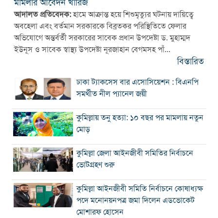
মামলার আবেদন খারিজ
আদালত প্রতিবেদক:
হামে আক্রান্ত হয়ে শিশুমৃত্যুর ঘটনায় দায়িত্বে
অবহেলা এবং বর্তমান সরকারকে বিব্রতকর পরিস্থিতিতে ফেলার
অভিযোগে অন্তর্বর্তী সরকারের সাবেক প্রধান উপদেষ্টা ড. মুহাম্মদ
ইউনূস ও সাবেক স্বাস্থ্য উপদেষ্টা নূরজাহান বেগমসহ পাঁ...
বিস্তারিত
ঢাকা ট্যাকসেস বার এসোসিয়েশন : বিএনপি
সমর্থীত নীল প্যানেল জয়ী
কুমিল্লায় তনু হত্যা: ১০ বছর পর মামলায় নতুন
মোড়
কুমিল্লা জেলা আইনজীবী সমিতির নির্বাচনে
ভোটগ্রহণ শুরু
কুমিল্লা আইনজীবী সমিতি নির্বাচনে কোষাধ্যক্ষ
পদে মনোনয়নপত্র জমা দিলেন এডভোকেট
মোশারফ হোসেন