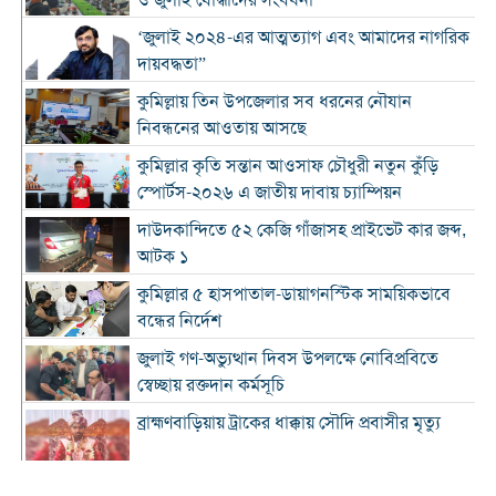
‘জুলাই ২০২৪-এর আত্মত্যাগ এবং আমাদের নাগরিক
দায়বদ্ধতা”
কুমিল্লায় তিন উপজেলার সব ধরনের নৌযান
নিবন্ধনের আওতায় আসছে
কুমিল্লার কৃতি সন্তান আওসাফ চৌধুরী নতুন কুঁড়ি
স্পোর্টস-২০২৬ এ জাতীয় দাবায় চ্যাম্পিয়ন
দাউদকান্দিতে ৫২ কেজি গাঁজাসহ প্রাইভেট কার জব্দ,
আটক ১
কুমিল্লার ৫ হাসপাতাল-ডায়াগনস্টিক সাময়িকভাবে
বন্ধের নির্দেশ
জুলাই গণ-অভ্যুত্থান দিবস উপলক্ষে নোবিপ্রবিতে
স্বেচ্ছায় রক্তদান কর্মসূচি
ব্রাহ্মণবাড়িয়ায় ট্রাকের ধাক্কায় সৌদি প্রবাসীর মৃত্যু
সন্ধ্যার মধ্যে কুমিল্লাসহ ১৪ জেলায় ঝোড়ো হাওয়াসহ