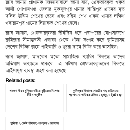
র‍্যাব জানায় প্রাথমিক জিজ্ঞাসাবাদে জানা যায়, গ্রেফতারকৃত শুকুর
আলী গোপালগঞ্জ জেলার মুকসুদপুর থানার শান্তিপুর গ্রামের মৃত
দলিল উদ্দিন শেখের ছেলে এবং রহিম শেখ একই থানার দক্ষিণ
গঙ্গারামপুর গ্রামের লিয়াকত শেখের ছেলে।
র‍্যাব জানান, গ্রেফতারকৃতরা দীর্ঘদিন ধরে পরস্পরের যোগসাজশে
কুমিল্লার সীমান্তবর্তী এলাকা থেকে গাঁজা সংগ্রহ করে কুমিল্লাসহ
দেশের বিভিন্ন স্থানে পাইকারি ও খুচরা দামে বিক্রি করে আসছিল।
র‍্যাব জানান, মাদকের মতো সামাজিক ব্যাধির বিরুদ্ধে তাদের
অভিযান অব্যাহত থাকবে। এ ঘটনায় গ্রেফতারকৃতদের বিরুদ্ধে
আইনানুগ ব্যবস্থা গ্রহণ করা হয়েছে।
Related posts:
খালেদা জিয়ার মুক্তির দাবীতে বুড়িচংয়ে বিক্ষোভ
কুমিল্লার তিতাসে গোমতীর পাড় ও ডিমচরে
মিছিল অনুষ্ঠিত
প্রশাসনের অভিযান চালিয়ে ১ ভ্যাকু, ৪ ট্রাক্টর জব্দ
চান্দিনায় ২ কেজি গাঁজাসহ এক যুবক গ্রেফতার