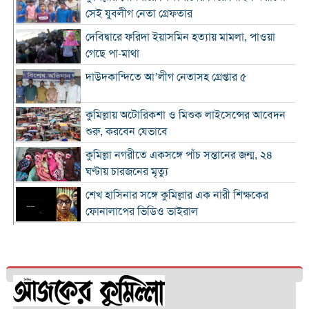
সেই যুবলীগ নেতা গ্রেফতার
দেবিদ্বারে ফরিদা ইয়াসমিন হত্যায় মামলা, পাওয়া
গেছে পা-মাথা
দাউদকান্দিতে আ’লীগ নেতাসহ গ্রেপ্তার ৫
কুমিল্লায় অটোরিকশা ও মিশুক লাইসেন্সের আবেদন
শুরু, করবেন যেভাবে
কুমিল্লা নগরীতে একসঙ্গে পাঁচ সন্তানের জন্ম, ২৪
ঘণ্টায় চারজনের মৃত্যু
শেখ হাসিনার সঙ্গে কুমিল্লার এক নারী শিক্ষকের
ফোনালাপের ভিডিও ভাইরাল
চাঁদপুরে হঠাৎ স্বাস্থ্যমন্ত্রীর পরিদর্শন: সিভিল সার্জনকে
উত্তরবঙ্গে বদলীর নির্দেশ
জিএম হোল্ডিংস-চায়না রেলওয়ের সমঝোতা