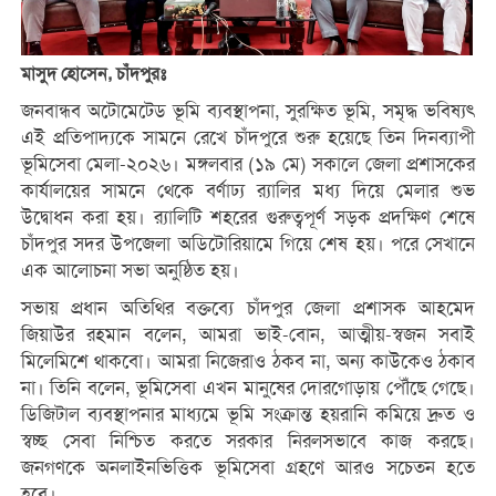
মাসুদ হোসেন, চাঁদপুরঃ
জনবান্ধব অটোমেটেড ভূমি ব্যবস্থাপনা, সুরক্ষিত ভূমি, সমৃদ্ধ ভবিষ্যৎ
এই প্রতিপাদ্যকে সামনে রেখে চাঁদপুরে শুরু হয়েছে তিন দিনব্যাপী
ভূমিসেবা মেলা-২০২৬। মঙ্গলবার (১৯ মে) সকালে জেলা প্রশাসকের
কার্যালয়ের সামনে থেকে বর্ণাঢ্য র‍্যালির মধ্য দিয়ে মেলার শুভ
উদ্বোধন করা হয়। র‍্যালিটি শহরের গুরুত্বপূর্ণ সড়ক প্রদক্ষিণ শেষে
চাঁদপুর সদর উপজেলা অডিটোরিয়ামে গিয়ে শেষ হয়। পরে সেখানে
এক আলোচনা সভা অনুষ্ঠিত হয়।
সভায় প্রধান অতিথির বক্তব্যে চাঁদপুর জেলা প্রশাসক আহমেদ
জিয়াউর রহমান বলেন, আমরা ভাই-বোন, আত্মীয়-স্বজন সবাই
মিলেমিশে থাকবো। আমরা নিজেরাও ঠকব না, অন্য কাউকেও ঠকাব
না। তিনি বলেন, ভূমিসেবা এখন মানুষের দোরগোড়ায় পৌঁছে গেছে।
ডিজিটাল ব্যবস্থাপনার মাধ্যমে ভূমি সংক্রান্ত হয়রানি কমিয়ে দ্রুত ও
স্বচ্ছ সেবা নিশ্চিত করতে সরকার নিরলসভাবে কাজ করছে।
জনগণকে অনলাইনভিত্তিক ভূমিসেবা গ্রহণে আরও সচেতন হতে
হবে।