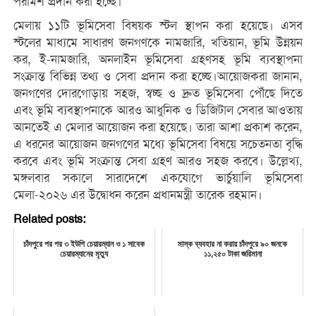
পরামর্শ প্রদান করা হচ্ছে।
মেলায় ১১টি ভূমিসেবা বিষয়ক স্টল স্থাপন করা হয়েছে। এসব
স্টলের মাধ্যমে সাধারণ জনগণকে নামজারি, খতিয়ান, ভূমি উন্নয়ন
কর, ই-নামজারি, অনলাইন ভূমিসেবা গ্রহণসহ ভূমি ব্যবস্থাপনা
সংক্রান্ত বিভিন্ন তথ্য ও সেবা প্রদান করা হচ্ছে।আয়োজকরা জানান,
জনগণের দোরগোড়ায় সহজ, স্বচ্ছ ও দ্রুত ভূমিসেবা পৌঁছে দিতে
এবং ভূমি ব্যবস্থাপনাকে আরও আধুনিক ও ডিজিটাল সেবার আওতায়
আনতেই এ মেলার আয়োজন করা হয়েছে। তারা আশা প্রকাশ করেন,
এ ধরনের আয়োজন জনগণের মধ্যে ভূমিসেবা বিষয়ে সচেতনতা বৃদ্ধি
করবে এবং ভূমি সংক্রান্ত সেবা গ্রহণ আরও সহজ করবে। উল্লেখ্য,
মঙ্গলবার সকালে সারাদেশে একযোগে ভার্চুয়ালি ভূমিসেবা
মেলা-২০২৬ এর উদ্বোধন করেন প্রধানমন্ত্রী তারেক রহমান।
Related posts:
চাঁদপুরে পর পর ৩ ইউপি চেয়ারম্যান ও ১ সাবেক
মাস্ক ব্যবহার না করায় চাঁদপুরে ৯০ জনকে
চেয়ারম্যানের মৃত্যু
১১,২৫০ টাকা জরিমানা