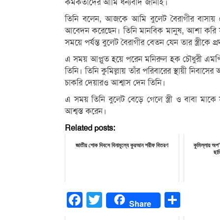
কর্মকর্তাদের আমি ধন্যবাদ জানাই।
তিনি বলেন, আজকে আমি বুলেট বৈরাগীর বাসায় দেখা
আবেদন করেছেন। তিনি মানবিক মানুষ, আশা করি সাড়
সময়ে পর্যন্ত বুলেট বৈরাগীর বেতন যেন তার স্ত্রীকে প্
এ সময় আপ্লুত হয়ে পরেন মনিরুল হক চৌধুরী এমপি
তিনি। তিনি কুমিল্লায় তাঁর পরিবারের স্থায়ী নিবাসের আ
চাকরি দেয়ারও আশ্বাস দেন তিনি।
এ সময় তিনি বুলেট বেড়ে গেলে স্ত্রী ও বাবা মাকে 
আশ্বস্ত করেন।
Related posts:
জাতীয় শোক দিবসে বিনামূল্যে কুরআন শরীফ বিতরণ
কুমিল্লায় অপ'
ছাড়
Facebook
Twitter
Share
Share