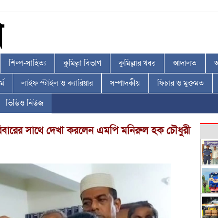
শিল্প-সাহিত্য
কুমিল্লা বিভাগ
কুমিল্লার খবর
আদালত
আ
্ম
লাইফ স্টাইল ও ক্যারিয়ার
সম্পাদকীয়
ফিচার ও মুক্তমত
ভিডিও নিউজ
পরিবারের সাথে দেখা করলেন এমপি মনিরুল হক চৌধুরী