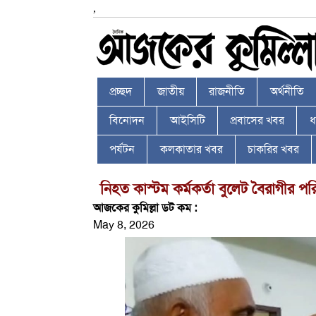
,
প্রচ্ছদ
জাতীয়
রাজনীতি
অর্থনীতি
বিনোদন
আইসিটি
প্রবাসের খবর
ধর
পর্যটন
কলকাতার খবর
চাকরির খবর
নিহত কাস্টম কর্মকর্তা বুলেট বৈরাগীর 
আজকের কুমিল্লা ডট কম :
May 8, 2026