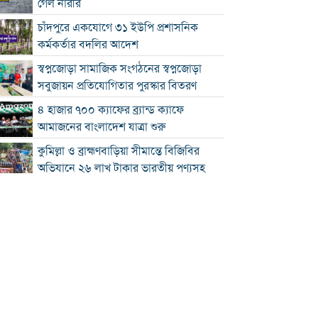
গেল নারীর
চাঁদপুরে একযোগে ৩১ ইউপি প্রশাসনিক
কর্মকর্তার বদলির আদেশ
স্বপ্নজোড়া সামাজিক সংগঠনের স্বপ্নজোড়া
সবুজায়ন প্রতিযোগিতার পুরস্কার বিতরণ
৪ হাজার ৭০০ ক্যাফের ব্র্যান্ড ক্যাফে
আমাজনের বাংলাদেশ যাত্রা শুরু
কুমিল্লা ও ব্রাহ্মণবাড়িয়া সীমান্তে বিজিবির
অভিযানে ২৬ লাখ টাকার ভারতীয় পণ্যসহ
আটক ৩
কুমিল্লায় হত্যা মামলায় বৃদ্ধের যাবজ্জীবন,
ছেলে খালাস
চাঁদপুরে মাদক বিরোধী অভিযানে নিরীহ
প্রবাসীর মৃত্যু : দীর্ঘ সময় সড়ক অবরোধ
অর্থনীতিতে বড় লাফ: ২০২৯ সালের মধ্যেই
৫.১ ট্রিলিয়ন ডলারে পৌঁছাচ্ছে ভারতের