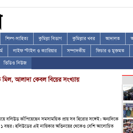
শিল্প-সাহিত্য
কুমিল্লা বিভাগ
কুমিল্লার খবর
আদালত
আ
্ম
লাইফ স্টাইল ও ক্যারিয়ার
সম্পাদকীয়
ফিচার ও মুক্তমত
ভিডিও নিউজ
 যত মিল, আলাদা কেবল বিয়ের সংখ্যায়
ে বলিউড কাঁপিয়েছেন সমসাময়্কি প্রায় সব হিরোর সঙ্গেই। অন্যদিকে
বয়স ৪১ বছর। হলিউডের এই নায়িকার অভিনয়ের থেকেও বেশি আলোচিত