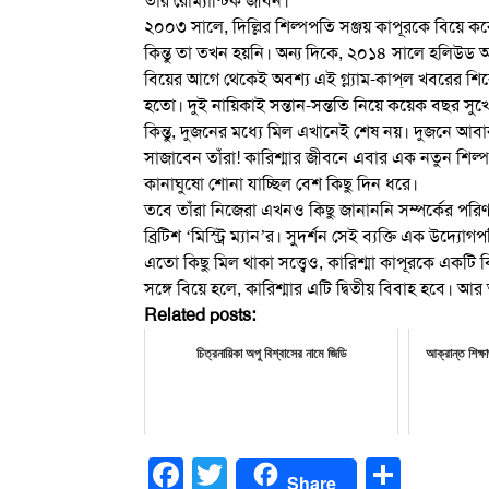
তার রোম্যান্টিক জীবন।
২০০৩ সালে, দিল্লির শিল্পপতি সঞ্জয় কাপূরকে বিয়ে ক
কিন্তু তা তখন হয়নি। অন্য দিকে, ২০১৪ সালে হলিউড অভ
বিয়ের আগে থেকেই অবশ্য এই গ্ল্যাম-কাপ্‌ল খবরের শি
হতো। দুই নায়িকাই সন্তান-সন্ততি নিয়ে কয়েক বছর স
কিন্তু, দুজনের মধ্যে মিল এখানেই শেষ নয়। দুজনে আ
সাজাবেন তাঁরা! কারিশ্মার জীবনে এবার এক নতুন শিল্পপত
কানাঘুষো শোনা যাচ্ছিল বেশ কিছু দিন ধরে।
তবে তাঁরা নিজেরা এখনও কিছু জানাননি সম্পর্কের পরিণ
ব্রিটিশ ‘মিস্ট্রি ম্যান’র। সুদর্শন সেই ব্যক্তি এক উদ্য
এতো কিছু মিল থাকা সত্ত্বেও, কারিশ্মা কাপূরকে একট
সঙ্গে বিয়ে হলে, কারিশ্মার এটি দ্বিতীয় বিবাহ হবে। আর 
Related posts:
চিত্রনায়িকা অপু বিশ্বাসের নামে জিডি
আক্রান্ত শিক্ষা
Facebook
Twitter
Share
Share