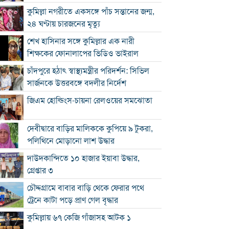
কুমিল্লা নগরীতে একসঙ্গে পাঁচ সন্তানের জন্ম,
২৪ ঘণ্টায় চারজনের মৃত্যু
শেখ হাসিনার সঙ্গে কুমিল্লার এক নারী
শিক্ষকের ফোনালাপের ভিডিও ভাইরাল
চাঁদপুরে হঠাৎ স্বাস্থ্যমন্ত্রীর পরিদর্শন: সিভিল
সার্জনকে উত্তরবঙ্গে বদলীর নির্দেশ
জিএম হোল্ডিংস-চায়না রেলওয়ের সমঝোতা
দেবীদ্বারে বাড়ির মালিককে কুপিয়ে ৯ টুকরা,
পলিথিনে মোড়ানো লাশ উদ্ধার
দাউদকান্দিতে ১০ হাজার ইয়াবা উদ্ধার,
গ্রেপ্তার ৩
চৌদ্দগ্রামে বাবার বাড়ি থেকে ফেরার পথে
ট্রেনে কাটা পড়ে প্রাণ গেল বৃদ্ধার
কুমিল্লায় ৬৭ কেজি গাঁজাসহ আটক ১