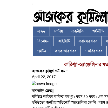
,
প্রচ্ছদ
জাতীয়
রাজনীতি
অর্থনীতি
বিনোদন
আইসিটি
প্রবাসের খবর
ধর
পর্যটন
কলকাতার খবর
চাকরির খবর
কারিশ্মা-অ্যাঞ্জেলিনার
আজকের কুমিল্লা ডট কম :
April 22, 2017
অনলাইন ডেস্ক
||
বলিউড নায়িকা কারিশ্মা কাপূর। বয়স ৪২ বছর। এক সময়
হলিউডের জনপ্রিয় অভিনেত্রী অ্যাঞ্জেলিনা জোলি। 