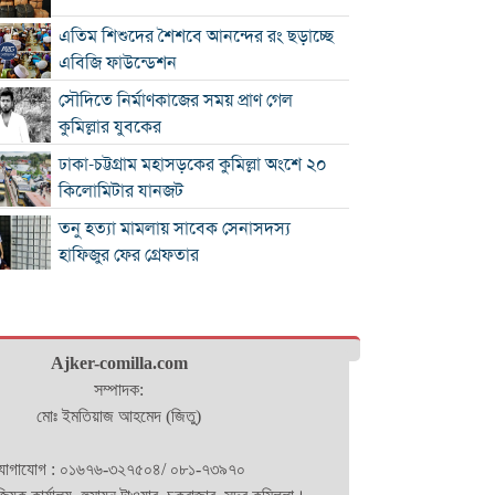
এতিম শিশুদের শৈশবে আনন্দের রং ছড়াচ্ছে
এবিজি ফাউন্ডেশন
সৌদিতে নির্মাণকাজের সময় প্রাণ গেল
কুমিল্লার যুবকের
ঢাকা-চট্টগ্রাম মহাসড়কের কুমিল্লা অংশে ২০
কিলোমিটার যানজট
তনু হত্যা মামলায় সাবেক সেনাসদস্য
হাফিজুর ফের গ্রেফতার
কুমিল্লা প্রেস ক্লাবের সাবেক ৩ জন সভাপতি
স্মরণে আলোচনা সভা ও দোয়া মাহফিল
লাকসামে প্রেমের বিয়ের পর পারিবারিক
Ajker-comilla.com
বিরোধ, যুবকের ঝুলন্ত মরদেহ উদ্ধার
সম্পাদক:
মোঃ ইমতিয়াজ আহমেদ (জিতু)
ঢাকা-চট্টগ্রাম মহাসড়কের কুমিল্লা অংশজুড়ে
ধীরগতিতে চলছে যানবাহন : চরম ভোগান্তিতে
োগাযোগ : ০১৬৭৬-৩২৭৫০৪/ ০৮১-৭৩৯৭০
কুমিল্লায় নানার বাড়িতে যাওয়ার পথে প্রাণ