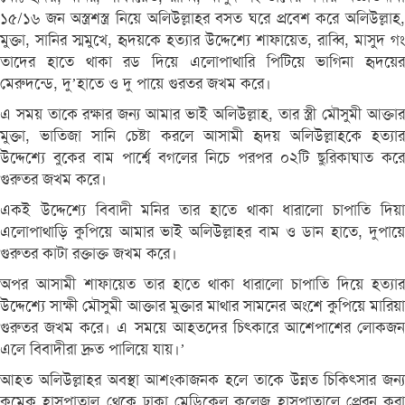
১৫/১৬ জন অস্ত্রশস্ত্র নিয়ে অলিউল্লাহর বসত ঘরে প্রবেশ করে অলিউল্লাহ,
মুক্তা, সানির স্মমুখে, হৃদয়কে হত্যার উদ্দেশ্যে শাফায়েত, রাব্বি, মাসুদ গং
তাদের হাতে থাকা রড দিয়ে এলোপাথারি পিটিয়ে ভাগিনা হৃদয়ের
মেরুদন্ডে, দু’হাতে ও দু পায়ে গুরতর জখম করে।
এ সময় তাকে রক্ষার জন্য আমার ভাই অলিউল্লাহ, তার স্ত্রী মৌসুমী আক্তার
মুক্তা, ভাতিজা সানি চেষ্টা করলে আসামী হৃদয় অলিউল্লাহকে হত্যার
উদ্দেশ্যে বুকের বাম পার্শ্বে বগলের নিচে পরপর ০২টি ছুরিকাঘাত করে
গুরুতর জখম করে।
একই উদ্দেশ্যে বিবাদী মনির তার হাতে থাকা ধারালো চাপাতি দিয়া
এলোপাথাড়ি কুপিয়ে আমার ভাই অলিউল্লাহর বাম ও ডান হাতে, দুপায়ে
গুরুতর কাটা রক্তাক্ত জখম করে।
অপর আসামী শাফায়েত তার হাতে থাকা ধারালো চাপাতি দিয়ে হত্যার
উদ্দেশ্যে সাক্ষী মৌসুমী আক্তার মুক্তার মাথার সামনের অংশে কুপিয়ে মারিয়া
গুরুতর জখম করে। এ সময়ে আহতদের চিৎকারে আশেপাশের লোকজন
এলে বিবাদীরা দ্রুত পালিয়ে যায়।’
আহত অলিউল্লাহর অবস্থা আশংকাজনক হলে তাকে উন্নত চিকিৎসার জন্য
কুমেক হাসপাতাল থেকে ঢাকা মেডিকেল কলেজ হাসপাতালে প্রেরন করা