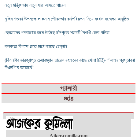
নতুন মন্ত্রিসভায় নতুন যারা আসতে পারেন
মুজিব শতবর্ষ উপলক্ষে লাকসাম পৌরসভার কর্মপরিকল্পনা নিয়ে সংবাদ সম্মেলন অনুষ্ঠিত
ক্রেতাদের পদচারণায় জমে উঠেছে চাঁদপুরের শতবর্ষী বৈশাখী মেলা গলিয়া
কলকাতা বিপক্ষে রাতে মাঠে নামছে চেন্নাই
(বিএনপির ভারপ্রাপ্ত চেয়ারম্যান তারেক রহমানের কাছে খোলা চিঠি)- “আমার প্রস্তাবনা
বিএনপি’র জ্ঞাতার্থে”
গ্যালারী
ads
Ajker-comilla.com