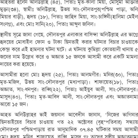
আহতরা হলেন অলিউল্লাহ (৪৫), পিতাঃ মৃত-কালা মিয়া, মৌসুমী আক্তার
মুক্তা(৩৪), স্বামীঃ অলিউল্লাহ, উভয় সাং-দৌলতপুর(পশ্চিম পাড়া, অলি
মিয়ার বাড়ী), হৃদয় (১৮), পিতাঃ জাহিদ মিয়া, সাং-চাঙ্গিনী(হালিমা মেইল
সংলগ্ন), এবং মোঃ সানি(২০), পিতাঃ আব্দুল জলিল।
স্থানীয় সূত্রে জানা গেছে, দৌলতপুর এলাকার বাসিন্দা অলিউল্লাহ এর ভাগ্নে
হৃদয়ের মোবাইল ফোন ও টাকা ছিনতাই করার ঘটনার বিচার চাওয়াকে
কেন্দ্র করে এই হামলার ঘটনা ঘটে। এ ঘটনায় কুমিল্লা কোতয়ালী থানায় ৫
জনের নাম উল্লেখ করে ও অজ্ঞাত ১৫ জনকে আসামী করে একটি মামলা
দায়ের করা হয়েছে।
আসামীরা হলো মোঃ হৃদয় (২৫), পিতাঃ আলমগীর। মনির(৩০), পিতাঃ
মৃত-মজিদ, উভয় সাং-দৌলতপুর (মধ্যপাড়া)। শাফায়েত(১৮), পিতাঃ
অজ্ঞাত, সাং-ধনপুর। রাব্বি(২২), পিতাঃ আইয়ুব আলী, সাং-দৌলতপুর।
মাসুদ(৪০), পিতাঃ মৃত-আবিদ আলী, সাং-দৌলতপুর এবং অজ্ঞাতনামা
আরো ১৫ জন।
আহত অলিউল্লাহর ভাই জয়নাল আবেদীন জানান, ‘নিজের ভাগিনার
ছিনতাইয়ের বিচার চাওয়ায় গত ২২ অক্টোবর (বৃহস্পতিবার) সন্ধ্যায়
দৌলতপুর পশ্চিমপাড়ায় রাত আনুমানিক ০৭.৪৫ ঘটিকার সময় আসামী
মোঃ হৃদয়, মনির, শাফায়েত, রাব্বি, মাসুদ গং তাদের সঙ্গীয় অজ্ঞাতনামা