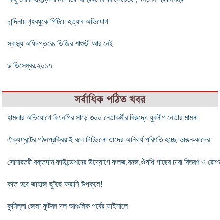
চান্দিনায় গৃহবধুকে পিটিয়ে হত্যার অভিযোগ
স্বাস্থ্য অধিদপ্তরের ডিজির শাশুড়ী আর নেই
৯ ডিসেম্বর,২০১৭
সর্বাধিক পঠিত খবর
হামলার অভিযোগে বিএনপির সাড়ে ৩০০ নেতাকর্মীর বিরুদ্ধে যুবলীগ নেতার মামলা
ঐক্যফ্রন্টের গঠনপ্রক্রিয়াই বলে দিচ্ছিলো তাদের অনিবার্য পরিণতি হচ্ছে ভাঙন-কাদের
সোনারতরী রক্তদান ফাউন্ডেশনের উদ্যোগে ফলজ,বনজ,ঔষধি গাছের চারা বিতরণ ও রোপ
কাত হয়ে জাহাজ ছুটছে ফরাসি উপকূলে!
কুমিল্লা জেলা ফুটবল দল আঞ্চলিক পর্বের ফাইনালে