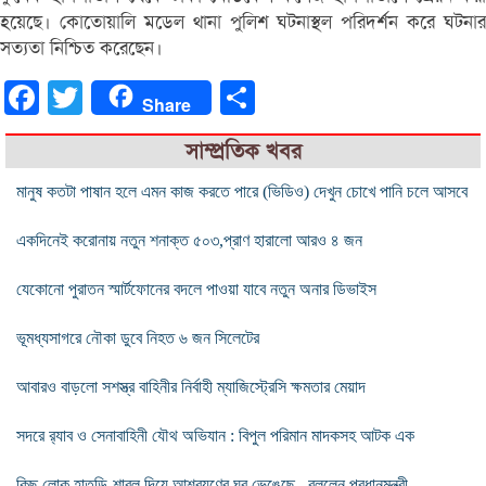
হয়েছে। কোতোয়ালি মডেল থানা পুলিশ ঘটনাস্থল পরিদর্শন করে ঘটনার
সত্যতা নিশ্চিত করেছেন।
Facebook
Twitter
Share
Share
সাম্প্রতিক খবর
মানুষ কতটা পাষান হলে এমন কাজ করতে পারে (ভিডিও) দেখুন চোখে পানি চলে আসবে
একদিনেই করোনায় নতুন শনাক্ত ৫০৩,প্রাণ হারালো আরও ৪ জন
যেকোনো পুরাতন স্মার্টফোনের বদলে পাওয়া যাবে নতুন অনার ডিভাইস
ভূমধ্যসাগরে নৌকা ডুবে নিহত ৬ জন সিলেটের
আবারও বাড়লো সশস্ত্র বাহিনীর নির্বাহী ম্যাজিস্ট্রেসি ক্ষমতার মেয়াদ
সদরে র‌্যাব ও সেনাবাহিনী যৌথ অভিযান : বিপুল পরিমান মাদকসহ আটক এক
কিছু লোক হাতুড়ি-শাবল দিয়ে আশ্রয়ণের ঘর ভেঙেছে , বললেন প্রধানমন্ত্রী