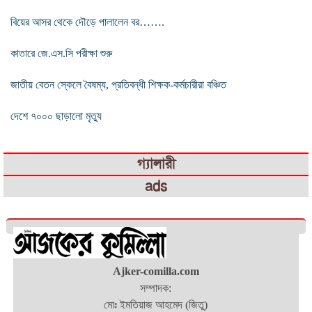
বিয়ের আসর থেকে দৌড়ে পালালেন বর…….
কাতারে জে.এস.সি পরীক্ষা শুরু
জাতীয় বেতন স্কেলে বৈষম্য, প্রতিবন্ধী শিক্ষক-কর্মচারীরা বঞ্চিত
দেশে ৭০০০ ছাড়ালো মৃত্যু
গ্যালারী
ads
Ajker-comilla.com
সম্পাদক:
মোঃ ইমতিয়াজ আহমেদ (জিতু)