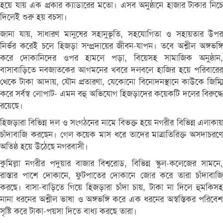
হয়ে যায় এক প্রকার ক্যাডারের মতো। এসব অনুষ্ঠানে হাজার টাকার নিচে
দিলেই শুরু হয় বচসা।
জানা যায়, সাধারণ মানুষের সহানুভূতি, সহযোগিতা ও সহায়তার উপর
নির্ভর করেই চলে হিজড়া সম্প্রদায়ের জীবন-যাপন। তবে অশ্লীল অঙ্গভঙ্গি
করে দোকানিদের ওপর হামলে পড়া, বিয়েসহ সামাজিক অনুষ্ঠান,
বাসাবাড়িতে নবজাতকের আগমনের খবরে দলবলে হাজির হয়ে পরিবারের
থেকে টাকা আদায়, যৌন প্রতারণা, যেকোনো বিনোদনস্থানে কাউকে জিম্মি
করে সর্বস্ব লোপাট- এমন বহু অভিযোগ হিজড়াদের কয়েকটি দলের বিরুদ্ধে
রয়েছে।
হিজড়ারা বিভিন্ন দল ও সংগঠনের নামে বিভক্ত হয়ে নগরীর বিভিন্ন এলাকায়
চাঁদাবাজি করছেন। গেল কয়েক মাস ধরে তাদের মাত্রাতিরিক্ত অসদাচরণে
অতিষ্ঠ হয়ে উঠেছে নগরবাসী।
কুমিল্লা নগরীর পদুয়ার বাজার বিশ্বরোড, বিভিন্ন স্কুল-কলেজের সামনে,
রাস্তার পাশে দোকানে, ফুটপাতের দোকানে জোর করে তারা চাঁদাবাজি
করছে। বাসা-বাড়িতে গিয়ে হিজড়ারা চাঁদা চায়, টাকা না দিলে হুমকিসহ
নানা ধরনের অশ্লীল ভাষা ও অঙ্গভঙ্গি করে এক ধরনের অস্বস্তিকর পরিবেশ
সৃষ্টি করে টাকা-পয়সা দিতে বাধ্য করছে তারা।