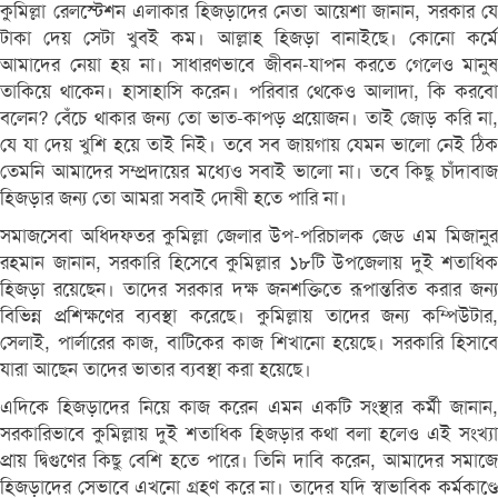
কুমিল্লা রেলস্টেশন এলাকার হিজড়াদের নেতা আয়েশা জানান, সরকার যে
টাকা দেয় সেটা খুবই কম। আল্লাহ হিজড়া বানাইছে। কোনো কর্মে
আমাদের নেয়া হয় না। সাধারণভাবে জীবন-যাপন করতে গেলেও মানুষ
তাকিয়ে থাকেন। হাসাহাসি করেন। পরিবার থেকেও আলাদা, কি করবো
বলেন? বেঁচে থাকার জন্য তো ভাত-কাপড় প্রয়োজন। তাই জোড় করি না,
যে যা দেয় খুশি হয়ে তাই নিই। তবে সব জায়গায় যেমন ভালো নেই ঠিক
তেমনি আমাদের সম্প্রদায়ের মধ্যেও সবাই ভালো না। তবে কিছু চাঁদাবাজ
হিজড়ার জন্য তো আমরা সবাই দোষী হতে পারি না।
সমাজসেবা অধিদফতর কুমিল্লা জেলার উপ-পরিচালক জেড এম মিজানুর
রহমান জানান, সরকারি হিসেবে কুমিল্লার ১৮টি উপজেলায় দুই শতাধিক
হিজড়া রয়েছেন। তাদের সরকার দক্ষ জনশক্তিতে রূপান্তরিত করার জন্য
বিভিন্ন প্রশিক্ষণের ব্যবস্থা করেছে। কুমিল্লায় তাদের জন্য কম্পিউটার,
সেলাই, পার্লারের কাজ, বাটিকের কাজ শিখানো হয়েছে। সরকারি হিসাবে
যারা আছেন তাদের ভাতার ব্যবস্থা করা হয়েছে।
এদিকে হিজড়াদের নিয়ে কাজ করেন এমন একটি সংস্থার কর্মী জানান,
সরকারিভাবে কুমিল্লায় দুই শতাধিক হিজড়ার কথা বলা হলেও এই সংখ্যা
প্রায় দ্বিগুণের কিছু বেশি হতে পারে। তিনি দাবি করেন, আমাদের সমাজে
হিজড়াদের সেভাবে এখনো গ্রহণ করে না। তাদের যদি স্বাভাবিক কর্মকাণ্ডে