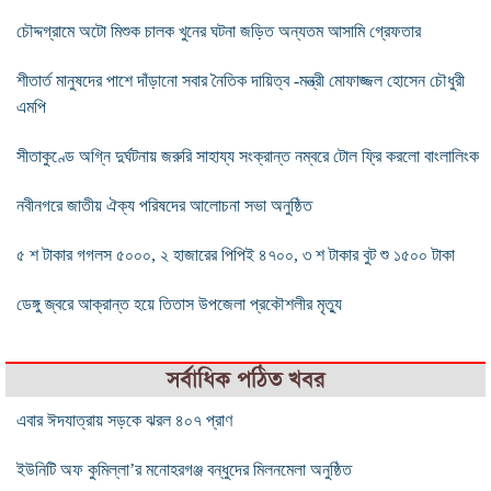
চৌদ্দগ্রামে অটো মিশুক চালক খুনের ঘটনা জড়িত অন্যতম আসামি গ্রেফতার
শীতার্ত মানুষদের পাশে দাঁড়ানো সবার নৈতিক দায়িত্ব -মন্ত্রী মোফাজ্জল হোসেন চৌধুরী
এমপি
সীতাকুণ্ডে অগ্নি দুর্ঘটনায় জরুরি সাহায্য সংক্রান্ত নম্বরে টোল ফ্রি করলো বাংলালিংক
নবীনগরে জাতীয় ঐক্য পরিষদের আলোচনা সভা অনুষ্ঠিত
৫ শ টাকার গগলস ৫০০০, ২ হাজারের পিপিই ৪৭০০, ৩ শ টাকার বুট শু ১৫০০ টাকা
ডেঙ্গু জ্বরে আক্রান্ত হয়ে তিতাস উপজেলা প্রকৌশলীর মৃত্যু
সর্বাধিক পঠিত খবর
এবার ঈদযাত্রায় সড়কে ঝরল ৪০৭ প্রাণ
ইউনিটি অফ কুমিল্লা’র মনোহরগঞ্জ বন্ধুদের মিলনমেলা অনুষ্ঠিত