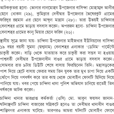
আটককৃতরা হলো- ভোলার লালমোহন উপজেলার বাসিন্দা মোহাম্মদ আলীর
ছেলে খোকন (২৯), কুমিল্লার দেবীদ্বার উপজেলার ভৈষেরকুট গ্রামের
ফরিদুর রহমান এর ছেলে আব্দুল মান্নান (২৮)। তারা উভয়ই চান্দিনার
বেলাশহর গ্রামে ভাড়ায় বসবাস করেন। অপরজন হলো- চান্দিনা উপজেলার
বেলাশহর গ্রামের কালু মিয়ার ছেলে ফরিদ (২৬)।
স্থানীয় সূত্রে জানা যায়- চান্দিনা উপজেলার মাইজখার ইউনিয়নের বাসিন্দা
১৯ বছর বয়সী সুমনা (ছদ্মনাম) বেলাশহর এলাকার ‘ডেনিম’ গার্মেন্টে
চাকুরী করেন। বাড়ি থেকে যাতায়াত করে চাকুরী করা সম্ভব না হওয়ায়
পাশ্ববর্তী দেবীদ্বার উপজেলাধীন বাগুর গ্রামে ভাড়ায় বসবাস করেন।
সোমবার রাত ৯টায় ডিউটি শেষে বাসায় ফিরছিলেন তিনি। মহাসড়কের
পাশ দিয়ে হেটে বাসায় ফেরার সময় তিন যুবক তার মুখ চাপা দিয়ে একটি
ঝোঁপে নিয়ে গণধর্ষণ করে তার কাছ থেকে মোবাইল ফোনটি ছিনিয়ে নিয়ে
পালিয়ে যায়। খবর পেয়ে চান্দিনা থানা পুলিশ অভিযান চালিয়ে রাতেই তিন
ধর্ষককে আটক করেন।
চান্দিনা থানার ভারপ্রাপ্ত কর্মকর্তা (ওসি) মো. আবুল ফয়সল জানান-
ঘটনাস্থলটি চান্দিনা বাজারের সন্নিকটে হলেও তা দেবীদ্বার থানাধীন বাগুর
শান্তিনগর এলাকায় ঘটেছে। তারপরও আমরা ঘটনাটি মোবাইল ফোনে