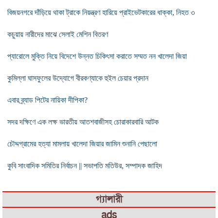
বিজয়নগরে দাঁড়িয়ে থাকা ট্রাকে নিয়ন্ত্রণ হারিয়ে প্রাইভেটকারের ধাক্কা, নিহত ৩
কচুয়ায় নারীদের মাঝে সেলাই মেশিন বিতরণ
প্যারোলে মুক্তি নিয়ে বিদেশে উন্নত চিকিৎসা করাতে সম্মত নন খালেদা জিয়া
কুমিল্লা ঘাসফুলের উদ্যোগে বীরকণ্যাকে হুইল চেয়ার প্রদান
এবার ব্র্যাড পিটের নায়িকা দীপিকা?
সদর দক্ষিণে এক লক্ষ ভারতীয় আতশবাজীসহ চোরাকারবারি আটক
চৌদ্দগ্রামের হত্যা মামলায় খালেদা জিয়ার জামিন শুনানি পেছালো
কুবি সাংবাদিক সমিতির নির্বাচন || সভাপতি মতিউর, সম্পাদক জাহিদ
গ্যালারী
ads