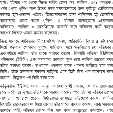
ঘটে। ঘটনার পর থেকে নিহত নারীর ছেলে মো. শাকিল (৩৭) পলাতক।
খবর পেয়ে পুলিশ লাশ উদ্ধার করে ময়নাতদন্তের জন্য কুমিল্লা মেডিকেল
কলেজ হাসপাতালে পাঠায়। জিজ্ঞাসাবাদের জন্য শাকিলের স্ত্রী জেসমিন
আক্তারকে থানায় আনে পুলিশ। এ ঘটনায় আত্মহত্যায় প্ররোচনার
অভিযোগে শাকিল ও জেসমিনকে আসামি করে লতিফার স্বামী আবুল
কাশেম তিতাস থানায় মামলা করেছেন।
জিজ্ঞাসাবাদে শাকিলের স্ত্রী জেসমিন বলেন, পারিবারিক বিষয় ও জমিজমা
নিয়ে গতকাল সোমবার দুপুরে শাকিলের সঙ্গে মতবিরোধ হয় লতিফার।
একপর্যায়ে শালিক তাঁর মাকে মারধর করেন। বিষয়টি লতিফা ইউনিয়ন
পরিষদের (ইউপি) এক সদস্যকে জানালে ক্ষুব্ধ হয়ে শাকিল আরেক দফা
তাঁকে মারধর করেন। অপমানে গতকাল রাতে পাশের বাড়িতে চলে যান
তিনি। আজ মঙ্গলবার সকালে বাড়িতে এসে তিনি বিষ পান করেছেন বলে
জানান। কিছুক্ষণ পর তিনি মারা যান।
কড়িকান্দি ইউপির সদস্য আবুল কাশেম মুন্সী বলেন, ‘শাকিল সোমবার
(২১ অক্টোবর) দুপুরে তাঁর মাকে মারধর করেন। পরে তাঁর মা লতিফা বেগম
আমার কাছে এসে ছেলের নির্যাতনের ব্যাপারে অভিযোগ করেন। শাকিল
বিষয়টি ভালোভাবে না নিয়ে আবার তাঁর মাকে মারধর করেন। আজ সকালে
জানতে পারি, লতিফা বেগম বিষ পান করে আত্মহত্যা করেছেন। পরে