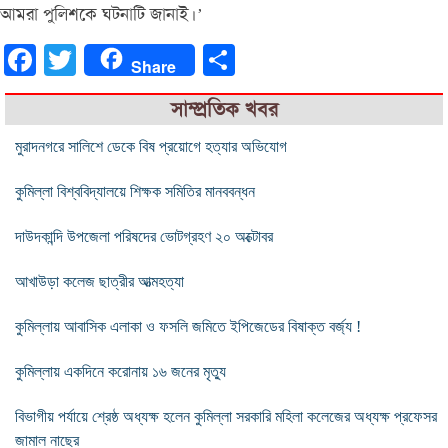
আমরা পুলিশকে ঘটনাটি জানাই।’
Facebook
Twitter
Share
Share
সাম্প্রতিক খবর
মুরাদনগরে সালিশে ডেকে বিষ প্রয়োগে হত্যার অভিযোগ
কুমিল্লা বিশ্ববিদ্যালয়ে শিক্ষক সমিতির মানববন্ধন
দাউদকান্দি উপজেলা পরিষদের ভোটগ্রহণ ২০ অক্টোবর
আখাউড়া কলেজ ছাত্রীর আত্মহত্যা
কুমিল্লায় আবাসিক এলাকা ও ফসলি জমিতে ইপিজেডের বিষাক্ত বর্জ্য !
কুমিল্লায় একদিনে করোনায় ১৬ জনের মৃত্যু
বিভাগীয় পর্যায়ে শ্রেষ্ঠ অধ্যক্ষ হলেন কুমিল্লা সরকারি মহিলা কলেজের অধ্যক্ষ প্রফেসর
জামাল নাছের