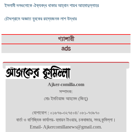
ইসলামী দলগুলোকে ঐক্যবদ্ধ থাকার আহ্বান শায়খ আহমাদুল্লাহর
চৌদ্দগ্রামে অজ্ঞাত যুবকের রহস্যজনক লাশ উদ্ধার
গ্যালারী
ads
Ajker-comilla.com
সম্পাদক:
মোঃ ইমতিয়াজ আহমেদ (জিতু)
যোগাযোগ : ০১৬৭৬-৩২৭৫০৪/ ০৮১-৭৩৯৭০
বার্তা ও বাণিজ্যিক কার্যালয়- হুমায়ন টাওয়ার, চকবাজার, সদর,কুমিল্লা।
Email- Ajkercomillanews@gmail.com.