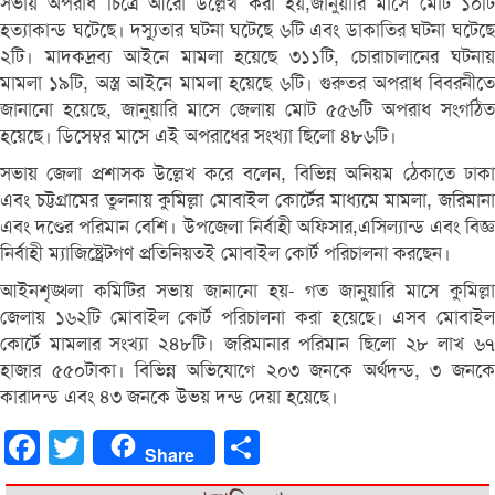
সভায় অপরাধ চিত্রে আরো উল্লেখ করা হয়,জানুয়ারি মাসে মোট ১০টি
হত্যাকান্ড ঘটেছে। দস্যুতার ঘটনা ঘটেছে ৬টি এবং ডাকাতির ঘটনা ঘটেছে
২টি। মাদকদ্রব্য আইনে মামলা হয়েছে ৩১১টি, চোরাচালানের ঘটনায়
মামলা ১৯টি, অস্ত্র আইনে মামলা হয়েছে ৬টি। গুরুতর অপরাধ বিবরনীতে
জানানো হয়েছে, জানুয়ারি মাসে জেলায় মোট ৫৫৬টি অপরাধ সংগঠিত
হয়েছে। ডিসেম্বর মাসে এই অপরাধের সংখ্যা ছিলো ৪৮৬টি।
সভায় জেলা প্রশাসক উল্লেখ করে বলেন, বিভিন্ন অনিয়ম ঠেকাতে ঢাকা
এবং চট্টগ্রামের তুলনায় কুমিল্লা মোবাইল কোর্টের মাধ্যমে মামলা, জরিমানা
এবং দণ্ডের পরিমান বেশি। উপজেলা নির্বাহী অফিসার,এসিল্যান্ড এবং বিজ্ঞ
নির্বাহী ম্যাজিষ্ট্রেটগণ প্রতিনিয়তই মোবাইল কোর্ট পরিচালনা করছেন।
আইনশৃঙ্খলা কমিটির সভায় জানানো হয়- গত জানুয়ারি মাসে কুমিল্লা
জেলায় ১৬২টি মোবাইল কোর্ট পরিচালনা করা হয়েছে। এসব মোবাইল
কোর্টে মামলার সংখ্যা ২৪৮টি। জরিমানার পরিমান ছিলো ২৮ লাখ ৬৭
হাজার ৫৫০টাকা। বিভিন্ন অভিযোগে ২০৩ জনকে অর্থদন্ড, ৩ জনকে
কারাদন্ড এবং ৪৩ জনকে উভয় দন্ড দেয়া হয়েছে।
Facebook
Twitter
Share
Share