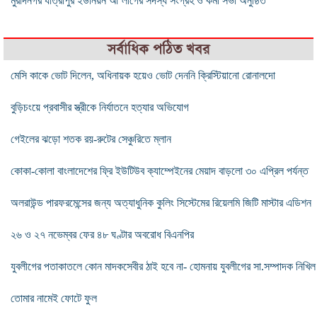
মুরাদনগর যাত্রাপুর ইউনিয়ন আ’লীগের সদস্য সংগ্রহ ও কর্মী সভা অনুষ্ঠিত
সর্বাধিক পঠিত খবর
মেসি কাকে ভোট দিলেন, অধিনায়ক হয়েও ভোট দেননি ক্রিস্টিয়ানো রোনালদো
বুড়িচংয়ে প্রবাসীর স্ত্রীকে নির্যাতনে হত্যার অভিযোগ
গেইলের ঝড়ো শতক রয়-রুটের সেঞ্চুরিতে ম্লান
কোকা-কোলা বাংলাদেশের ফ্রি ইউটিউব ক্যাম্পেইনের মেয়াদ বাড়লো ৩০ এপ্রিল পর্যন্ত
অলরাউন্ড পারফরমেন্সের জন্য অত্যাধুনিক কুলিং সিস্টেমের রিয়েলমি জিটি মাস্টার এডিশন
২৬ ও ২৭ নভেম্বর ফের ৪৮ ঘণ্টার অবরোধ বিএনপির
যুবলীগের পতাকাতলে কোন মাদকসেবীর ঠাই হবে না- হোমনায় যুবলীগের সা.সম্পাদক নিখিল
তোমার নামেই ফোটে ফুল