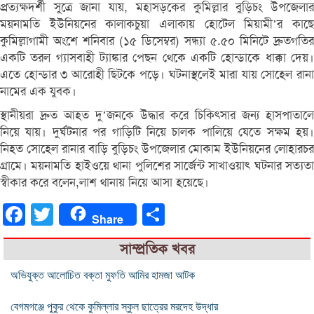
প্রত্যক্ষদর্শী সুত্রে জানা যায়, মহাসড়কের কুমিল্লার বুড়িচং উপজেলার
ময়নামতি ইউনিয়নের কালাকচুয়া এলাকায় হোটেল মিয়ামী’র কাছে
কুমিল্লাগামী অংশে শনিবার (১৫ ডিসেম্বর) সন্ধ্যা ৫.৫০ মিনিটে দ্রুতগতির
একটি তরল গ্যাসবাহী ট্যাঙ্কার পেছন থেকে একটি হোন্ডাকে ধাক্কা দেয়।
এতে হোন্ডার ৩ আরোহী ছিটকে পড়ে। ঘটনাস্থলেই মারা যায় সোহেল রানা
নামের এক যুবক।
স্থানীয়রা দ্রুত আহত দু’জনকে উদ্ধার করে চিকিৎসার জন্য হাসপাতালে
নিয়ে যায়। দুর্ঘটনার পর গাড়িটি নিয়ে চালক পালিয়ে যেতে সক্ষম হয়।
নিহত সোহেল রানার বাড়ি বুড়িচং উপজেলার মোকাম ইউনিয়নের লোহারচর
গ্রামে। ময়নামতি হাইওয়ে থানা পুলিশের সার্জেন্ট সাখাওয়াৎ ঘটনার সত্যতা
স্বীকার করে বলেন,লাশ থানায় নিয়ে আসা হয়েছে।
Facebook
Twitter
Share
Share
সাম্প্রতিক খবর
অভিযুক্ত আলোচিত বক্তা মুফতি আমির হামজা আটক
বেগমগঞ্জে পুকুর থেকে কুমিল্লার স্কুল ছাত্রের মরদেহ উদ্ধার