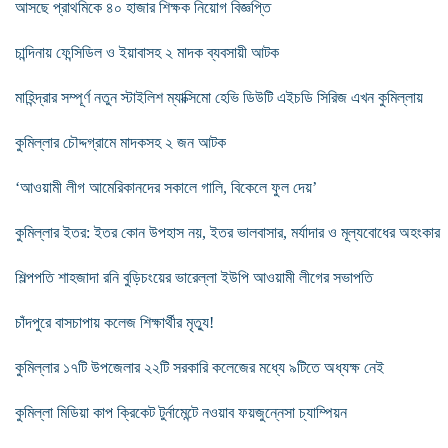
আসছে প্রাথমিকে ৪০ হাজার শিক্ষক নিয়োগ বিজ্ঞপ্তি
চান্দিনায় ফেন্সিডিল ও ইয়াবাসহ ২ মাদক ব্যবসায়ী আটক
মাহিন্দ্রার সম্পূর্ণ নতুন স্টাইলিশ ম্যাক্সিমো হেভি ডিউটি এইচডি সিরিজ এখন কুমিল্লায়
কুমিল্লার চৌদ্দগ্রামে মাদকসহ ২ জন আটক
‘আওয়ামী লীগ আমেরিকানদের সকালে গালি, বিকেলে ফুল দেয়’
কুমিল্লার ইতর: ইতর কোন উপহাস নয়, ইতর ভালবাসার, মর্যাদার ও মূল্যবোধের অহংকার
শিল্পপতি শাহজাদা রনি বুড়িচংয়ের ভারেল্লা ইউপি আওয়ামী লীগের সভাপতি
চাঁদপুরে বাসচাপায় কলেজ শিক্ষার্থীর মৃত্যু!
কুমিল্লার ১৭টি উপজেলার ২২টি সরকারি কলেজের মধ্যে ৯টিতে অধ্যক্ষ নেই
কুমিল্লা মিডিয়া কাপ ক্রিকেট টুর্নামেন্টে নওয়াব ফয়জুন্নেসা চ্যাম্পিয়ন