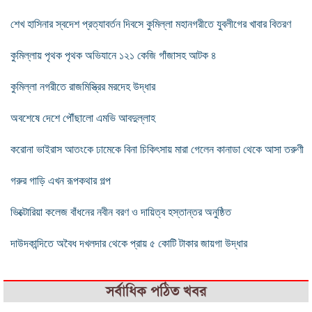
শেখ হাসিনার স্বদেশ প্রত্যাবর্তন দিবসে কুমিল্লা মহানগরীতে যুবলীগের খাবার বিতরণ
কুমিল্লায় পৃথক পৃথক অভিযানে ১২১ কেজি গাঁজাসহ আটক ৪
কুমিল্লা নগরীতে রাজমিস্ত্রির মরদেহ উদ্ধার
অবশেষে দেশে পৌঁছালো এমভি আবদুল্লাহ
করোনা ভাইরাস আতংকে ঢামেকে বিনা চিকিৎসায় মারা গেলেন কানাডা থেকে আসা তরুণী
গরুর গাড়ি এখন রূপকথার গল্প
ভিক্টোরিয়া কলেজ বাঁধনের নবীন বরণ ও দায়িত্ব হস্তান্তর অনুষ্ঠিত
দাউদকান্দিতে অবৈধ দখলদার থেকে প্রায় ৫ কোটি টাকার জায়গা উদ্ধার
সর্বাধিক পঠিত খবর