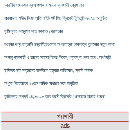
ভারতীয় মাদকসহ ব্রাহ্মণপাড়ায় মাদক ব্যবসায়ী গ্রেফতার
বারপাড়ায় শহীদ জিয়া স্মৃতি নাইট শর্ট পিচ ক্রিকেট টুর্নামেন্ট-২০২৫ অনুষ্ঠিত
কুমিল্লায় অস্ত্রসহ সাত ডাকাত গ্রেফতার
বগুড়ার পণ্য রপ্তানি ইন্ড্রাস্ট্রিগুলোর অগ্রযাত্রা বেকারত্ব ঘুচানোর নতুন আশা
অসাধু ব্যবসায়ী ও তাদের সহযোগীদের বিরুদ্ধে ব্যবস্থা নেয়া হবে : অর্থমন্ত্রী
চান্দিনায় দুই সন্তানের জননীকে হত্যার অভিযোগ; স্বামী আটক
অধুনা থিয়েটারের ২৮তম বার্ষিক সাধারণ সভা অনুষ্ঠিত
কুমিল্লায় অনূর্ধ্ব ১৪,১৬,১৮ বছর বয়সী ক্রিকেট খেলোয়াড় বাছাই চলছে
গ্যালারী
ads