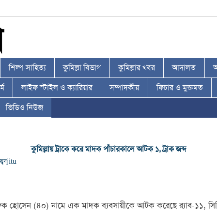
শিল্প-সাহিত্য
কুমিল্লা বিভাগ
কুমিল্লার খবর
আদালত
আ
্ম
লাইফ স্টাইল ও ক্যারিয়ার
সম্পাদকীয়
ফিচার ও মুক্তমত
ভিডিও নিউজ
কুমিল্লায় ট্রাকে করে মাদক পাঁচারকালে আটক ১, ট্রাক জব্দ
জব্দ
jitu
ফারুক হোসেন (৪০) নামে এক মাদক ব্যবসায়ীকে আটক করেছে র‌্যাব-১১, স