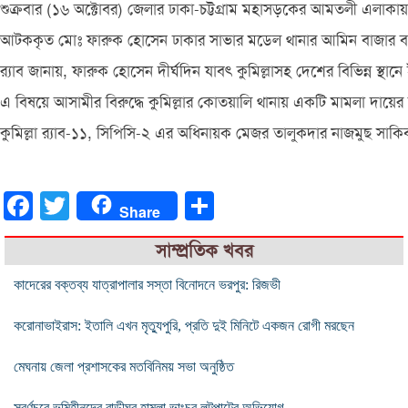
শুক্রবার (১৬ অক্টোবর) জেলার ঢাকা-চট্টগ্রাম মহাসড়কের আমতলী এলাকায়
আটককৃত মোঃ ফারুক হোসেন ঢাকার সাভার মডেল থানার আমিন বাজার বরদ
র‌্যাব জানায়, ফারুক হোসেন দীর্ঘদিন যাবৎ কুমিল্লাসহ দেশের বিভিন্ন স্থা
এ বিষয়ে আসামীর বিরুদ্ধে কুমিল্লার কোতয়ালি থানায় একটি মামলা দায়ের
কুমিল্লা র‌্যাব-১১, সিপিসি-২ এর অধিনায়ক মেজর তালুকদার নাজমুছ সাকি
Facebook
Twitter
Share
Share
সাম্প্রতিক খবর
কাদেরের বক্তব্য যাত্রাপালার সস্তা বিনোদনে ভরপুর: রিজভী
করোনাভাইরাস: ইতালি এখন মৃত্যুপুরি, প্রতি দুই মিনিটে একজন রোগী মরছেন
মেঘনায় জেলা প্রশাসকের মতবিনিময় সভা অনুষ্ঠিত
সুবর্ণচরে ভূমিহীনদের বাড়ীঘর হামলা ভাংচুর লুটপাটের অভিযোগ