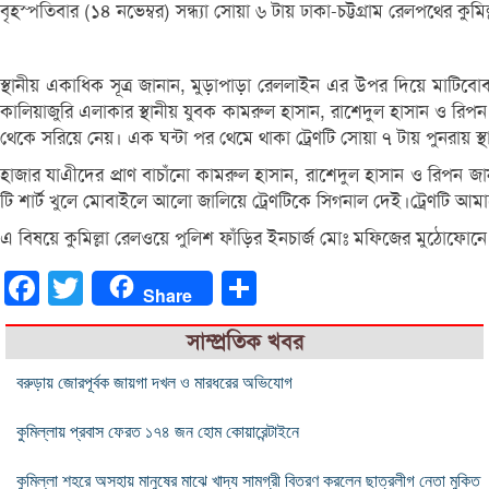
বৃহস্পতিবার (১৪ নভেম্বর) সন্ধ্যা সোয়া ৬ টায় ঢাকা-চট্টগ্রাম রেলপথের
স্থানীয় একাধিক সূত্র জানান, মুড়াপাড়া রেললাইন এর উপর দিয়ে মাট
কালিয়াজুরি এলাকার স্থানীয় যুবক কামরুল হাসান, রাশেদুল হাসান ও রিপন শ
থেকে সরিয়ে নেয়। এক ঘন্টা পর থেমে থাকা ট্রেণটি সোয়া ৭ টায় পুনরায় স্থ
হাজার যাএীদের প্রাণ বাচাঁনো কামরুল হাসান, রাশেদুল হাসান ও রিপ
টি শার্ট খুলে মোবাইলে আলো জালিয়ে ট্রেণটিকে সিগনাল দেই।ট্রেণটি আমা
এ বিষয়ে কুমিল্লা রেলওয়ে পুলিশ ফাঁড়ির ইনচার্জ মোঃ মফিজের মুঠোফোনে
Facebook
Twitter
Share
Share
সাম্প্রতিক খবর
বরুড়ায় জোরপূর্বক জায়গা দখল ও মারধরের অভিযোগ
কুমিল্লায় প্রবাস ফেরত ১৭৪ জন হোম কোয়ারেন্টাইনে
কুমিল্লা শহরে অসহায় মানুষের মাঝে খাদ্য সামগ্রী বিতরণ করলেন ছাত্রলীগ নেতা মুকিত