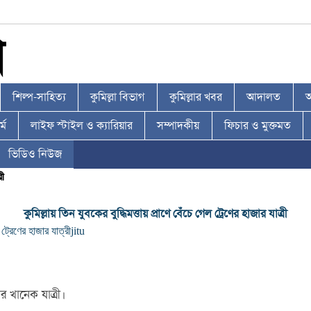
শিল্প-সাহিত্য
কুমিল্লা বিভাগ
কুমিল্লার খবর
আদালত
আ
্ম
লাইফ স্টাইল ও ক্যারিয়ার
সম্পাদকীয়
ফিচার ও মুক্তমত
ভিডিও নিউজ
রী
কুমিল্লায় তিন যুবকের বুদ্ধিমত্তায় প্রাণে বেঁচে গেল ট্রেণের হাজার যাত্রী
 ট্রেণের হাজার যাত্রী
jitu
ার খানেক যাত্রী।