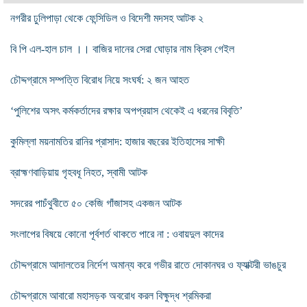
নগরীর ঢুলিপাড়া থেকে ফেন্সিডিল ও বিদেশী মদসহ আটক ২
বি পি এল-হাল চাল ।। বাজির দানের সেরা ঘোড়ার নাম ক্রিস গেইল
চৌদ্দগ্রামে সম্পত্তি বিরোধ নিয়ে সংঘর্ষ: ২ জন আহত
‘পুলিশের অসৎ কর্মকর্তাদের রক্ষার অপপ্রয়াস থেকেই এ ধরনের বিবৃতি’
কুমিল্লা ময়নামতির রানির প্রাসাদ: হাজার বছরের ইতিহাসের সাক্ষী
ব্রাহ্মণবাড়িয়ায় গৃহবধূ নিহত, স্বামী আটক
সদরের পাচঁথুবীতে ৫০ কেজি গাঁজাসহ একজন আটক
সংলাপের বিষয়ে কোনো পূর্বশর্ত থাকতে পারে না : ওবায়দুল কাদের
চৌদ্দগ্রামে আদালতের নির্দেশ অমান্য করে গভীর রাতে দোকানঘর ও ফ্যাক্টরী ভাঙচুর
চৌদ্দগ্রামে আবারো মহাসড়ক অবরোধ করল বিক্ষুদ্ধ শ্রমিকরা