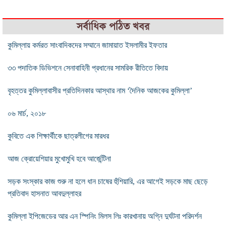
সর্বাধিক পঠিত খবর
কুমিল্লায় কর্মরত সাংবাদিকদের সম্মানে জামায়াত ইসলামীর ইফতার
৩৩ পদাতিক ডিভিশনে সেনাবাহিনী প্রধানের সামরিক রীতিতে বিদায়
বৃহত্তর কুমিল্লাবাসীর প্রতিদিনকার আস্থার নাম ‘দৈনিক আজকের কুমিল্লা’
০৬ মার্চ, ২০১৮
কুবিতে এক শিক্ষার্থীকে ছাত্রলীগের মারধর
আজ ক্রোয়েশিয়ার মুখোমুখি হবে আর্জেন্টিনা
সড়ক সংস্কার কাজ শুরু না হলে ধান চাষের হুঁশিয়ারি, এর আগেই সড়কে মাছ ছেড়ে
প্রতিবাদ হাসনাত আবদুল্লাহর
কুমিল্লা ইপিজেডের আর এন স্পিনিং মিলস লিঃ কারখানায় অগ্নি দুর্ঘটনা পরিদর্শন