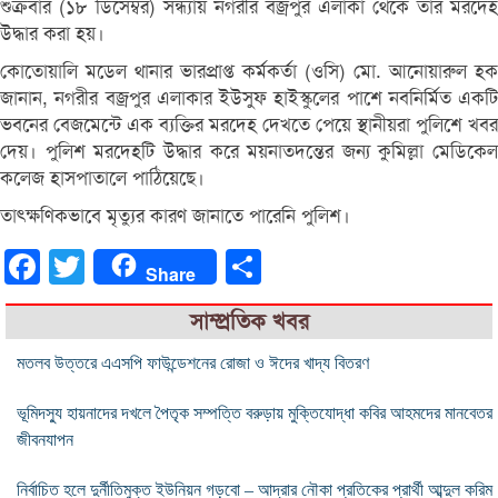
শুক্রবার (১৮ ডিসেম্বর) সন্ধ্যায় নগরীর বজ্রপুর এলাকা থেকে তার মরদেহ
উদ্ধার করা হয়।
কোতোয়ালি মডেল থানার ভারপ্রাপ্ত কর্মকর্তা (ওসি) মো. আনোয়ারুল হক
জানান, নগরীর বজ্রপুর এলাকার ইউসুফ হাইস্কুলের পাশে নবনির্মিত একটি
ভবনের বেজমেন্টে এক ব্যক্তির মরদেহ দেখতে পেয়ে স্থানীয়রা পুলিশে খবর
দেয়। পুলিশ মরদেহটি উদ্ধার করে ময়নাতদন্তের জন্য কুমিল্লা মেডিকেল
কলেজ হাসপাতালে পাঠিয়েছে।
তাৎক্ষণিকভাবে মৃত্যুর কারণ জানাতে পারেনি পুলিশ।
Facebook
Twitter
Share
Share
সাম্প্রতিক খবর
মতলব উত্তরে এএসপি ফাউন্ডেশনের রোজা ও ঈদের খাদ্য বিতরণ
ভূমিদস্যু হায়নাদের দখলে পৈতৃক সম্পত্তি বরুড়ায় মুক্তিযোদ্ধা কবির আহমদের মানবেতর
জীবনযাপন
নির্বাচিত হলে দুর্নীতিমুক্ত ইউনিয়ন গড়বো – আদ্রার নৌকা প্রতিকের প্রার্থী আব্দুল করিম