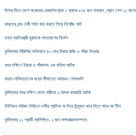
ঈদের দিনে দেশে করোনায় রেকর্ডসংখ্যক ১ হাজার ৯৭৫ জন শনাক্ত ,প্রাণ গেল ২১ জনে
ভারতের নন্দা দেবী পর্বত জয় করতে গিয়ে নিখোঁজ আট
তথ্য প্রতিমন্ত্রী মুরাদকে পদত্যাগের নির্দেশ
কুমিল্লায় বিজিবির অভিযানে ৪০ লাখ টাকার বাজি ও গাঁজা উদ্ধার
সদর দক্ষিণে ইয়াবা ও গাঁজাসহ এক মহিলা আটক
ভারত-পাকিস্তানের মধ্যে সীমান্তে আবারও গোলাগুলি
কুমিল্লার সদর দক্ষিণ থেকে নারীসহ ৩ মাদক কারবারি আটক
ইউনিয়ন পরিষদ নির্বাচনে দলীয় প্রতিক না দিয়ে উন্মুক্ত করে দিতে পারে আ’লীগ
কুমিল্লার ১১ প্রার্থী স্বশিক্ষিত, ২ জন সাক্ষরজ্ঞানসম্পন্ন