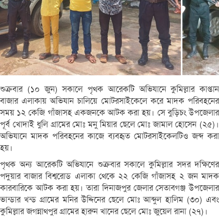
শুক্রবার (১০ জুন) সকালে পৃথক আরেকটি অভিযানে কুমিল্লার কাপ্তান
বাজার এলাকায় অভিযান চালিয়ে মোটরসাইকেলে করে মাদক পরিবহনের
সময় ১২ কেজি গাঁজাসহ একজনকে আটক করা হয়। সে বুড়িচং উপজেলার
পূর্ব খোদাই ধুলি গ্রামের মোঃ মনু মিয়ার ছেলে মোঃ জামাল হোসেন (২৫)।
অভিযানে মাদক পরিবহনের কাজে ব্যবহৃত মোটরসাইকেলটিও জব্দ করা
হয়।
পৃথক অন্য আরেকটি অভিযানে শুক্রবার সকালে কুমিল্লার সদর দক্ষিণের
পদুয়ার বাজার বিশ্বরোড এলাকা থেকে ২২ কেজি গাঁজাসহ ২ জন মাদক
কারবারিকে আটক করা হয়। তারা দিনাজপুর জেলার সেতাবগঞ্জ উপজেলার
ভান্ডার খন্ড গ্রামের মনির উদ্দিনের ছেলে মোঃ আব্দুল হালিম (৩০) এবং
কুমিল্লার জগন্নাথপুর গ্রামের হারুন খানের ছেলে মোঃ জুয়েল রানা (২৭)।