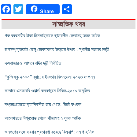
Facebook
Twitter
Share
Share
সাম্প্রতিক খবর
গরু ব্যবসায়ীর টাকা ছিনতাইকালে ছাত্রলীগ নেতাসহ দুজন আটক
জনসম্পৃক্ততাই ডেঙ্গু মোকাবেলার উত্তম উপায় : স্থানীয় সরকার মন্ত্রী
কক্সবাজার-৪ আসনে বদির স্ত্রী নির্বাচিত
“কুজিস্কু ২০০০” ব্যাচের ইফতার মিলনমেলা ২০২৩ সম্পন্ন
কাতারে এনআরবি ওয়ার্ল্ড কনফারেন্স সিরিজ-২০১৯ অনুষ্ঠিত
দপ্তরগুলোতে ফ্যাসিবাদীরা রয়ে গেছে: মির্জা ফখরুল
আলেখারচর বিশ্বরোড থেকে গাঁজাসহ ২ যুবক আটক
জনগণের সঙ্গে বারবার প্রতারণা করেছে বিএনপি: এমপি হানিফ