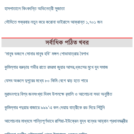
হাসপাতালে কিংবদন্তি অভিনেত্রী সুজাতা
সৌদিতে শুক্রবার নতুন করে করোনা ভাইরাসে আক্রান্ত ১,৭০১ জন
সর্বাধিক পঠিত খবর
‘মানুষ ভজলে সোনার মানুষ হবি’ মঙ্গল শোভাযাত্রায় বৈশাখ
কুমিল্লার বরুড়ায় গভীর রাতে রমরমা জুয়ার আসর,ধ্বংসের মুখে যুব সমাজ
যেসব অঞ্চলে দুপুরের মধ্যে ৮০ কিমি বেগে ঝড় হতে পারে
মুরাদনগরে বিশ্ব জনসংখ্যা দিবস উপলক্ষে র‌্যালি ও আলোচনা সভা অনুষ্ঠিত
কুমিল্লার পদুয়ার বাজারে ৯৯৯’এ কল দেয়ায় যাত্রীকে রড দিয়ে পিটুনি
আলোচনার মাধ্যমে শান্তিপূর্ণভাবে রাশিয়া-ইউক্রেন যুদ্ধ বন্ধের আহ্বান প্রধানমন্ত্রীর