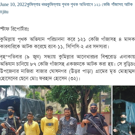
June 10, 2022
কুমিল্লার খবর
কুমিল্লায় পৃথক পৃথক অভিযানে ১২১ কেজি গাঁজাসহ আটক
৪
jitu
স্টাফ রিপোর্টারঃ
কুমিল্লায় পৃথক অভিযান পরিচালনা করে ১২১ কেজি গাঁজাসহ ৪ মাদক
কারবারিকে আটক করেছে র‌্যাব-১১, সিপিসি-২ এর সদস্যরা।
বৃহস্পতিবার (৯ জুন) সন্ধ্যায় কুমিল্লার আলেখারচর বিশ্বরোড এলাকায়
অভিযান চালিয়ে ৮৭ কেজি গাঁজাসহ একজনকে আটক করা হয়। সে বুড়িচং
উপজেলার নাজিরা বাজার ঘোষনগর (উত্তর পাড়া) গ্রামের মৃত মোহাম্মদ
হোসেনের ছেলে মোঃ ফরহাদ হোসেন (৩২)।