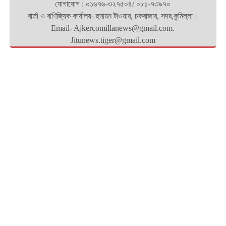
যোগাযোগ : ০১৬৭৬-৩২৭৫০৪/ ০৮১-৭৩৯৭০
বার্তা ও বাণিজ্যিক কার্যালয়- হুমায়ন টাওয়ার, চকবাজার, সদর,কুমিল্লা।
Email- Ajkercomillanews@gmail.com.
Jitunews.tiger@gmail.com