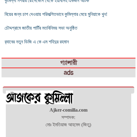
কুমিল্লা নগরীর রেইসকোর্স থেকে ইয়াবাসহ একজন আটক
বিয়ের জন্য চাপ দেওয়ায় পরিকল্পিতভাবে কুমিল্লার মেয়ে মুনিয়াকে খুন!
চৌদ্দগ্রামে জাতীয় পার্টির মতবিনিময় সভা অনুষ্ঠিত
র‌্যাবের নতুন ডিজি এ কে এম শহিদুর রহমান
গ্যালারী
ads
Ajker-comilla.com
সম্পাদক:
মোঃ ইমতিয়াজ আহমেদ (জিতু)