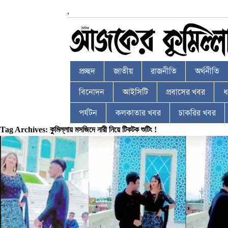
,
প্রচ্ছদ
জাতীয়
রাজনীতি
অর্থনীতি
বিনোদন
আইসিটি
প্রবাসের খবর
ধর
পর্যটন
কলকাতার খবর
চাকরির খবর
Tag Archives: কুমিল্লায় মসজিদে নারী নিয়ে টিকটক শুটিং !