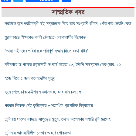
সাম্প্রতিক খবর
সরাইলে জন্ম প্রতিবন্ধী দুই সন্তানকে নিয়ে তার সংগ্রামী জীবন, খোঁজখবর নেয়নি কেউ
মুরাদনগরে শিক্ষকের বদলি ঠেকাতে এলাকাবাসীর বিক্ষোভ
‘ভাষা শহীদদের পরিবারকে পরিপূর্ণ সম্মান দিতে ব্যর্থ রাষ্ট্র’
নবীনগরে দু’পক্ষের রক্তক্ষয়ী সংঘর্ষে আহত ১৫, ইউপি সদস্যসহ গ্রেপ্তার- ১২
হজে গিয়ে ৫ জন বাংলাদেশির মৃত্যু
ডুবে গেছে ঢাকা-চট্টগ্রাম মহাসড়ক, বন্ধ যান চলাচল
প্রধান শিক্ষক নেই কুমিল্লার ৮ শতাধিক প্রাথমিক বিদ্যালয়ে
চান্দিনায় সাপের কামড়ে সাপুড়ের মৃত্যু, ওঝার অপেক্ষায় মশারি বন্দি মরদেহ
চান্দিনায় আওয়ামীলীগ নেতার স্মরণে শোকসভা