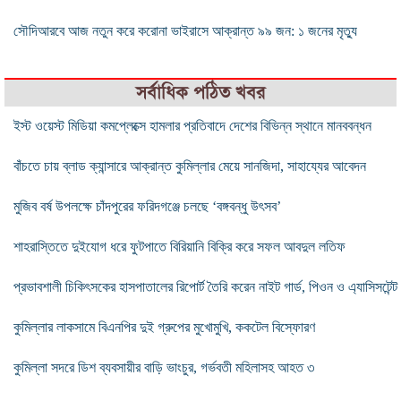
সৌদিআরবে আজ নতুন করে করোনা ভাইরাসে আক্রান্ত ৯৯ জন: ১ জনের মৃত্যু
সর্বাধিক পঠিত খবর
ইস্ট ওয়েস্ট মিডিয়া কমপ্লেক্সে হামলার প্রতিবাদে দেশের বিভিন্ন স্থানে মানববন্ধন
বাঁচতে চায় ব্লাড ক্যান্সারে আক্রান্ত কুমিল্লার মেয়ে সানজিদা, সাহায্যের আবেদন
মুজিব বর্ষ উপলক্ষে চাঁদপুরের ফরিদগঞ্জে চলছে ‘বঙ্গবন্ধু উৎসব’
শাহরাস্তিতে দুইযোগ ধরে ফুটপাতে বিরিয়ানি বিক্রি করে সফল আবদুল লতিফ
প্রভাবশালী চিকিৎসকের হাসপাতালের রিপোর্ট তৈরি করেন নাইট গার্ড, পিওন ও এ্যাসিসটেন্ট
কুমিল্লার লাকসামে বিএনপির দুই গ্রুপের মুখোমুখি, ককটেল বিস্ফোরণ
কুমিল্লা সদরে ডিশ ব্যবসায়ীর বাড়ি ভাংচুর, গর্ভবতী মহিলাসহ আহত ৩