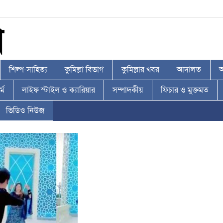
শিল্প-সাহিত্য
কুমিল্লা বিভাগ
কুমিল্লার খবর
আদালত
আ
্ম
লাইফ স্টাইল ও ক্যারিয়ার
সম্পাদকীয়
ফিচার ও মুক্তমত
ভিডিও নিউজ