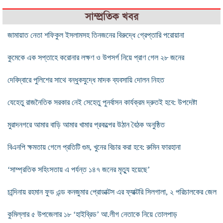
সাম্প্রতিক খবর
জামায়াত নেতা শফিকুল ইসলামসহ তিনজনের বিরুদ্ধে গ্রেপ্তারি পরোয়ানা
কুমেকে এক সপ্তাহে করোনার লক্ষণ ও উপসর্গ নিয়ে প্রাণ গেল ২৮ জনের
দেবিদ্বারে পুলিশের সাথে বন্ধুকযুদ্ধে মাদক ব্যবসায়ি দোলন নিহত
যেহেতু রাজনৈতিক সরকার নেই সেহেতু পুনর্বাসন কার্যক্রম দ্রুতই হবে: উপদেষ্টা
মুরাদনগরে আমার বাড়ি আমার খামার প্রকল্পের উঠান বৈঠক অনুষ্ঠিত
বিএনপি ক্ষমতায় গেলে প্রতিটি গুম, খুনের বিচার করা হবে: রুমিন ফারহানা
‘সাম্প্রতিক সহিংসতায় এ পর্যন্ত ১৪৭ জনের মৃত্যু হয়েছে’
চান্দিনায় রহমান ফুড এন্ড কনজুমার প্রোডাক্টস এর ফ্যাক্টরি সিলগালা, ২ পরিচালকের জেল
কুমিল্লার ৫ উপজেলার ১৮ ‘হাইব্রিড’ আ.লীগ নেতাকে নিয়ে তোলপাড়