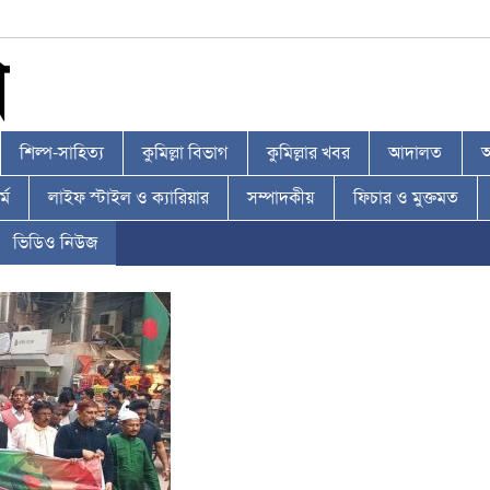
শিল্প-সাহিত্য
কুমিল্লা বিভাগ
কুমিল্লার খবর
আদালত
আ
্ম
লাইফ স্টাইল ও ক্যারিয়ার
সম্পাদকীয়
ফিচার ও মুক্তমত
ভিডিও নিউজ