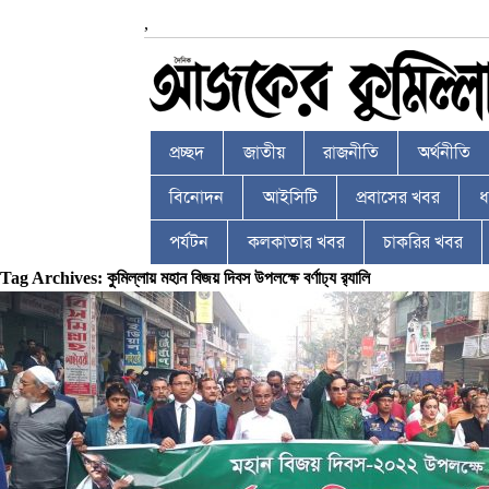
,
প্রচ্ছদ
জাতীয়
রাজনীতি
অর্থনীতি
বিনোদন
আইসিটি
প্রবাসের খবর
ধর
পর্যটন
কলকাতার খবর
চাকরির খবর
Tag Archives: কুমিল্লায় মহান বিজয় দিবস উপলক্ষে বর্ণাঢ্য র‌্যালি