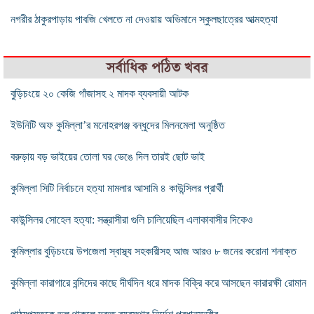
নগরীর ঠাকুরপাড়ায় পাবজি খেলতে না দেওয়ায় অভিমানে স্কুলছাত্রের আত্মহত্যা
সর্বাধিক পঠিত খবর
বুড়িচংয়ে ২০ কেজি গাঁজাসহ ২ মাদক ব্যবসায়ী আটক
ইউনিটি অফ কুমিল্লা’র মনোহরগঞ্জ বন্ধুদের মিলনমেলা অনুষ্ঠিত
বরুড়ায় বড় ভাইয়ের তোলা ঘর ভেঙে দিল তারই ছোট ভাই
কুমিল্লা সিটি নির্বাচনে হত্যা মামলার আসামি ৪ কাউন্সিলর প্রার্থী
কাউন্সিলর সোহেল হত্যা: সন্ত্রাসীরা গুলি চালিয়েছিল এলাকাবাসীর দিকেও
কুমিল্লার বুড়িচংয়ে উপজেলা স্বাস্থ্য সহকারীসহ আজ আরও ৮ জনের করোনা শনাক্ত
কুমিল্লা কারাগারে বন্দিদের কাছে দীর্ঘদিন ধরে মাদক বিক্রি করে আসছেন কারারক্ষী রোমান