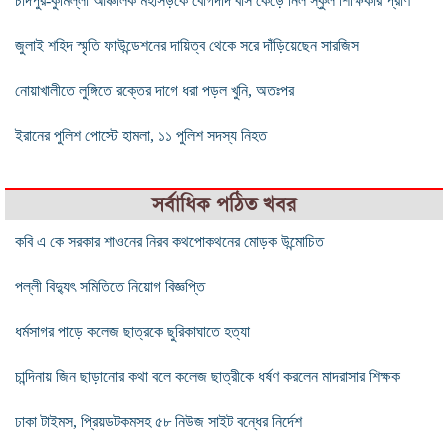
চাঁদপুর-কুমিল্লা আঞ্চলিক মহাসড়কে বোগদাদ বাস কেড়ে নিল স্কুল শিক্ষিকার প্রাণ
জুলাই শহিদ স্মৃতি ফাউন্ডেশনের দায়িত্ব থেকে সরে দাঁড়িয়েছেন সারজিস
নোয়াখালীতে লুঙ্গিতে রক্তের দাগে ধরা পড়ল খুনি, অতঃপর
ইরানের পুলিশ পোস্টে হামলা, ১১ পুলিশ সদস্য নিহত
সর্বাধিক পঠিত খবর
কবি এ কে সরকার শাওনের নিরব কথপোকথনের মোড়ক উন্মোচিত
পল্লী বিদ্যুৎ সমিতিতে নিয়োগ বিজ্ঞপ্তি
ধর্মসাগর পাড়ে কলেজ ছাত্রকে ছুরিকাঘাতে হত্যা
চান্দিনায় জিন ছাড়ানোর কথা বলে কলেজ ছাত্রীকে ধর্ষণ করলেন মাদরাসার শিক্ষক
ঢাকা টাইমস, প্রিয়ডটকমসহ ৫৮ নিউজ সাইট বন্ধের নির্দেশ