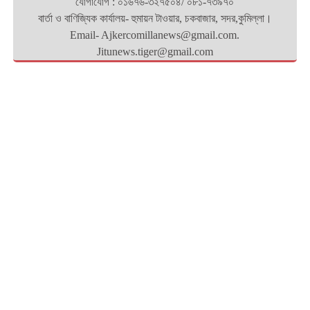
যোগাযোগ : ০১৬৭৬-৩২৭৫০৪/ ০৮১-৭৩৯৭০
বার্তা ও বাণিজ্যিক কার্যালয়- হুমায়ন টাওয়ার, চকবাজার, সদর,কুমিল্লা।
Email- Ajkercomillanews@gmail.com.
Jitunews.tiger@gmail.com