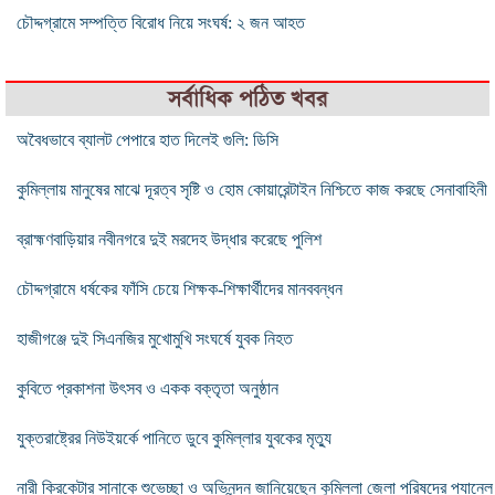
চৌদ্দগ্রামে সম্পত্তি বিরোধ নিয়ে সংঘর্ষ: ২ জন আহত
সর্বাধিক পঠিত খবর
অবৈধভাবে ব্যালট পেপারে হাত দিলেই গুলি: ডিসি
কুমিল্লায় মানুষের মাঝে দূরত্ব সৃষ্টি ও হোম কোয়ারেন্টাইন নিশ্চিতে কাজ করছে সেনাবাহিনী
ব্রাহ্মণবাড়িয়ার নবীনগরে দুই মরদেহ উদ্ধার করেছে পুলিশ
চৌদ্দগ্রামে ধর্ষকের ফাঁসি চেয়ে শিক্ষক-শিক্ষার্থীদের মানববন্ধন
হাজীগঞ্জে দুই সিএনজির মুখোমুখি সংঘর্ষে যুবক নিহত
কুবিতে প্রকাশনা উৎসব ও একক বক্তৃতা অনুষ্ঠান
যুক্তরাষ্ট্রের নিউইয়র্কে পানিতে ডুবে কুমিল্লার যুবকের মৃত্যু
নারী ক্রিকেটার সানাকে শুভেচ্ছা ও অভিনন্দন জানিয়েছেন কুমিল্লা জেলা পরিষদের প্যানেল