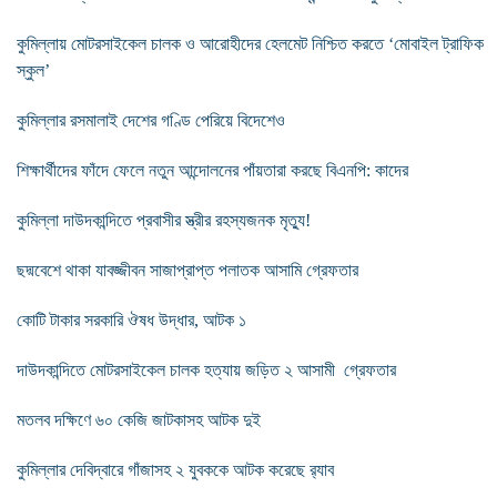
কুমিল্লায় মোটরসাইকেল চালক ও আরোহীদের হেলমেট নিশ্চিত করতে ‘মোবাইল ট্রাফিক
স্কুল’
কুমিল্লার রসমালাই দেশের গণ্ডি পেরিয়ে বিদেশেও
শিক্ষার্থীদের ফাঁদে ফেলে নতুন আন্দোলনের পাঁয়তারা করছে বিএনপি: কাদের
কুমিল্লা দাউদকান্দিতে প্রবাসীর স্ত্রীর রহস্যজনক মৃত্যু!
ছদ্মবেশে থাকা যাবজ্জীবন সাজাপ্রাপ্ত পলাতক আসামি গ্রেফতার
কোটি টাকার সরকারি ঔষধ উদ্ধার, আটক ১
দাউদকান্দিতে মোটরসাইকেল চালক হত্যায় জড়িত ২ আসামী গ্রেফতার
মতলব দক্ষিণে ৬০ কেজি জাটকাসহ আটক দুই
কুমিল্লার দেবিদ্বারে গাঁজাসহ ২ যুবককে আটক করেছে র‌্যাব