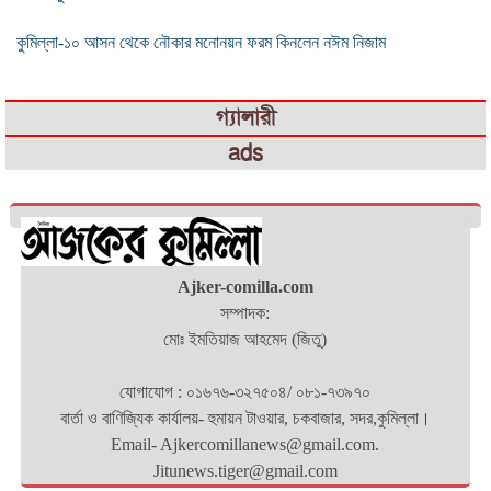
কুমিল্লা-১০ আসন থেকে নৌকার মনোনয়ন ফরম কিনলেন নঈম নিজাম
গ্যালারী
ads
Ajker-comilla.com
সম্পাদক:
মোঃ ইমতিয়াজ আহমেদ (জিতু)
যোগাযোগ : ০১৬৭৬-৩২৭৫০৪/ ০৮১-৭৩৯৭০
বার্তা ও বাণিজ্যিক কার্যালয়- হুমায়ন টাওয়ার, চকবাজার, সদর,কুমিল্লা।
Email- Ajkercomillanews@gmail.com.
Jitunews.tiger@gmail.com