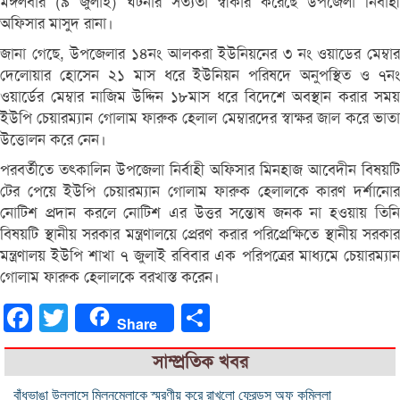
মঙ্গলবার (৯ জুলাই) ঘটনার সত্যতা স্বীকার করেছে উপজেলা নির্বাহী
অফিসার মাসুদ রানা।
জানা গেছে, উপজেলার ১৪নং আলকরা ইউনিয়নের ৩ নং ওয়াডের মেম্বার
দেলোয়ার হোসেন ২১ মাস ধরে ইউনিয়ন পরিষদে অনুপস্থিত ও ৭নং
ওয়ার্ডের মেম্বার নাজিম উদ্দিন ১৮মাস ধরে বিদেশে অবস্থান করার সময়
ইউপি চেয়ারম্যান গোলাম ফারুক হেলাল মেম্বারদের স্বাক্ষর জাল করে ভাতা
উত্তোলন করে নেন।
পরবর্তীতে তৎকালিন উপজেলা নির্বাহী অফিসার মিনহাজ আবেদীন বিষয়টি
টের পেয়ে ইউপি চেয়ারম্যান গোলাম ফারুক হেলালকে কারণ দর্শানোর
নোটিশ প্রদান করলে নোটিশ এর উত্তর সন্তোষ জনক না হওয়ায় তিনি
বিষয়টি স্থানীয় সরকার মন্ত্রণালয়ে প্রেরণ করার পরিপ্রেক্ষিতে স্থানীয় সরকার
মন্ত্রণালয় ইউপি শাখা ৭ জুলাই রবিবার এক পরিপত্রের মাধ্যমে চেয়ারম্যান
গোলাম ফারুক হেলালকে বরখাস্ত করেন।
Facebook
Twitter
Share
Share
সাম্প্রতিক খবর
বাঁধভাঙা উল্লাসে মিলনমেলাকে স্মরণীয় করে রাখলো ফ্রেন্ডস অফ কুমিল্লা