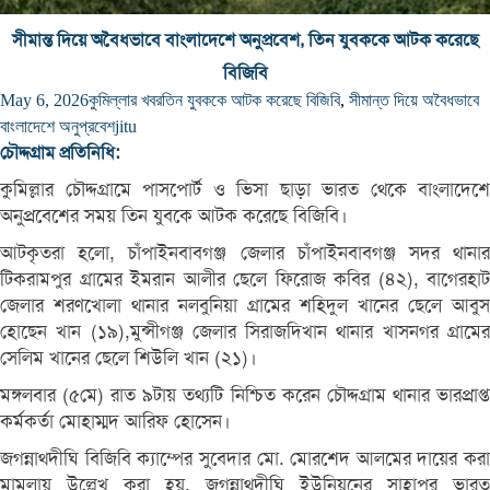
সীমান্ত দিয়ে অবৈধভাবে বাংলাদেশে অনুপ্রবেশ, তিন যুবককে আটক করেছে
বিজিবি
May 6, 2026
কুমিল্লার খবর
তিন যুবককে আটক করেছে বিজিবি
,
সীমান্ত দিয়ে অবৈধভাবে
বাংলাদেশে অনুপ্রবেশ
jitu
চৌদ্দগ্রাম প্রতিনিধি:
কুমিল্লার চৌদ্দগ্রামে পাসপোর্ট ও ভিসা ছাড়া ভারত থেকে বাংলাদেশে
অনুপ্রবেশের সময় তিন যুবকে আটক করেছে বিজিবি।
আটকৃতরা হলো, চাঁপাইনবাবগঞ্জ জেলার চাঁপাইনবাবগঞ্জ সদর থানার
টিকরামপুর গ্রামের ইমরান আলীর ছেলে ফিরোজ কবির (৪২), বাগেরহাট
জেলার শরণখোলা থানার নলবুনিয়া গ্রামের শহিদুল খানের ছেলে আবুস
হোছেন খান (১৯),মুন্সীগঞ্জ জেলার সিরাজদিখান থানার খাসনগর গ্রামের
সেলিম খানের ছেলে শিউলি খান (২১)।
মঙ্গলবার (৫মে) রাত ৯টায় তথ্যটি নিশ্চিত করেন চৌদ্দগ্রাম থানার ভারপ্রাপ্ত
কর্মকর্তা মোহাম্মদ আরিফ হোসেন।
জগন্নাথদীঘি বিজিবি ক্যাম্পের সুবেদার মো. মোরশেদ আলমের দায়ের করা
মামলায় উল্লেখ করা হয়, জগন্নাথদীঘি ইউনিয়নের সাহাপুর ভারত