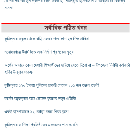
রোগির শরীরের ভুল গ্রুপের রক্ত সরবরাহ, মিডল্যান্ড হাসপাতাল ও ডাক্তারের বিরুদ্ধে
মামলা
সর্বাধিক পঠিত খবর
কুমিল্লায় স্কুল থেকে বাড়ি ফেরার পথে লাশ হল শিশু সাকিবা
মনোহরগঞ্জে ট্যাংকিতে এক নির্মাণ শ্রমিকের মৃত্যু
অর্থের অভাবে কোন মেধাবী শিক্ষার্থীদের হারিয়ে যেতে দিবো না – উপজেলা নির্বাহী কর্মকর্তা
হাবিব উল্লাহ মারুফ
কুমিল্লায় ১২০ টাকায় পুলিশের চাকরি পেলেন ১০১ জন তরুণ-তরুণী
কর্নেল আব্দুল্লাহ আল মোমেন র‌্যাবের নতুন এডিজি
একই হাসপাতালে ১২ জোড়া যমজ শিশুর জন্ম!
কুমিল্লায় ৩ শিক্ষা প্রতিষ্ঠানের একজনও পাস করেনি