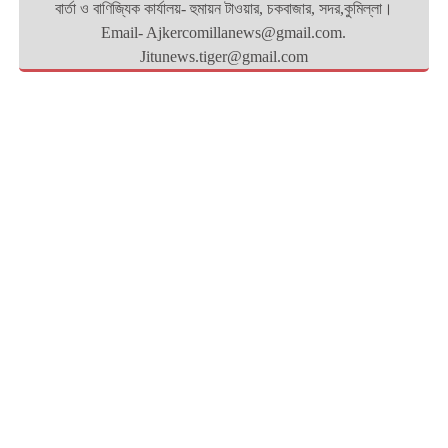
বার্তা ও বাণিজ্যিক কার্যালয়- হুমায়ন টাওয়ার, চকবাজার, সদর,কুমিল্লা।
Email- Ajkercomillanews@gmail.com.
Jitunews.tiger@gmail.com