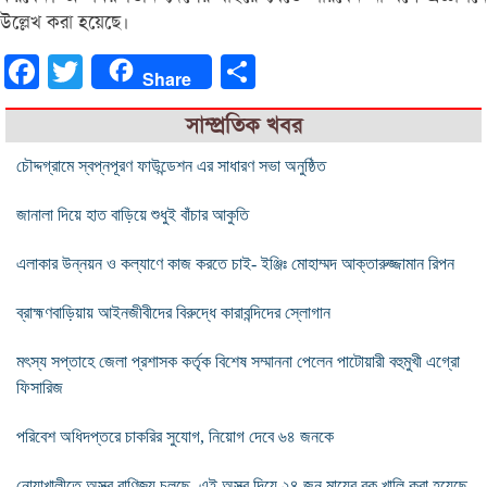
উল্লেখ করা হয়েছে।
Facebook
Twitter
Share
Share
সাম্প্রতিক খবর
চৌদ্দগ্রামে স্বপ্নপূরণ ফাউন্ডেশন এর সাধারণ সভা অনুষ্ঠিত
জানালা দিয়ে হাত বাড়িয়ে শুধুই বাঁচার আকুতি
এলাকার উন্নয়ন ও কল্যাণে কাজ করতে চাই- ইঞ্জিঃ মোহাম্মদ আক্তারুজ্জামান রিপন
ব্রাহ্মণবাড়িয়ায় আইনজীবীদের বিরুদ্ধে কারাবন্দিদের স্লোগান
মৎস্য সপ্তাহে জেলা প্রশাসক কর্তৃক বিশেষ সম্মাননা পেলেন পাটোয়ারী বহুমুখী এগ্রো
ফিসারিজ
পরিবেশ অধিদপ্তরে চাকরির সুযোগ, নিয়োগ দেবে ৬৪ জনকে
নোয়াখালীতে অস্ত্র বাণিজ্য চলছে, এই অস্ত্র দিয়ে ২৪ জন মায়ের বুক খালি করা হয়েছে