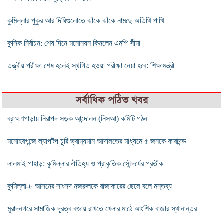
কুমিল্লার পুকুর আর দিঘিগুলোতে ঝাঁকে ঝাঁকে নামছে অতিথি পাখি
কুসিক নির্বাচন: শেষ দিনে মনোনয়ন কিনলেন এমপি সীমা
তত্ত্বীয় পরীক্ষা শেষ হলেই স্থগিত হওয়া পরীক্ষা নেয়া হবে: শিক্ষামন্ত্রী
সর্বাধিক পঠিত খবর
‎ব্রাহ্মণপাড়ায় নিরাপদ সড়ক আন্দোলন (নিসআ) কমিটি গঠন
মনোহরগন্জে ল্যাপটপ চুরি ভ্রাম্যমান আদালতের মাধ্যমে ৫ জনকে কারাদন্ড
লালমাই পাহাড়: কুমিল্লার ঐতিহ্য ও প্রাকৃতিক সৌন্দর্যের প্রতীক
কুমিল্লা-৮ আসনের সাংসদ নজরুলকে রাজাকারের ছেলে বলে মন্তব্য
মুরাদনগরে সামাজিক দূরত্ব বজায় রাখতে খেলার মাঠে আংশিক বাজার স্থানান্তর