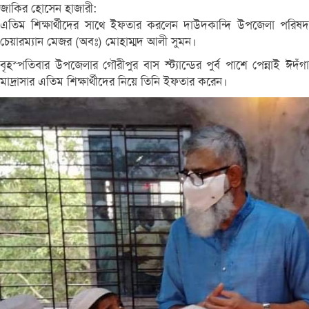
জাকির হোসেন হাজারী:
এতিম শিক্ষার্থীদের সাথে ইফতার করলেন দাউদকান্দি উপজেলা পরিষদ
চেয়ারম্যান মেজর (অবঃ) মোহাম্মদ আলী সুমন।
বৃহস্পতিবার উপজেলার গৌরীপুর বাস স্ট্যান্ডের পুর্ব পাশে পেন্নাই ঈদঁগা
মাদ্রাসার এতিম শিক্ষার্থীদের নিয়ে তিনি ইফতার করেন।