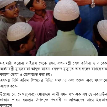
মহামারী করোনা ভাইরাস থেকে রক্ষা, প্রধানমন্ত্রী শেখ হাসিনা ও সাবেক
আইনমন্ত্রী মুক্তিযোদ্ধা আব্দুল মতিন খসরু’র মৃত্যুতে তাঁর রুহের মাগফেরাত
কামনা দোয়া ও মোনাজাত করা হয়।
এসময় তিনি এতিম শিশুদের বিভিন্ন সমস্যার কথা শুনেন এবং সমাধানে
আশ্বস্ত করেন
উল্লেখ্য যে, মেজর(অবঃ) মোহাম্মদ আলী সুমন গত এক সপ্তাহে লকডাউন
থাকায় পবিত্র রমজান উপলক্ষে পথচারী ও এতিমদের সাথে ইফতার
করেছেন।