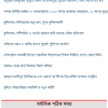
বসুন্ধরা ল্যাঙ্গুয়েজ অ্যান্ড স্কিল ডেভেলপমেন্ট সেন্টারে প্রশিক্ষণ, সনদ পেলেন ৪০ জন
সশস্র বাহিনীর কর্মরত ও অবসরপ্রাপ্ত ১০২০ সদস্য করোনায় আক্রান্ত, ১০ জনের মৃত্যু
কুমিল্লার স্টেডিয়ামের নতুন রূপ, মুগ্ধ কুমিল্লাবাসী
কুমিল্লায় পেশীশক্তি ও অর্থের প্রভাবে জমি দখলের চেষ্টার অভিযোগ
অমিতাভ বচ্চন ও আমির খানকে মুম্বাই পুলিশের সতর্কতা
চৌদ্দগ্রামে সহকারী হিসেবে প্রাথমিক বিদ্যালয়ের শিক্ষক নির্বাচিত হলেন নেছার উদ্দিন
আবারও ঘরের মাঠে বিধ্বস্ত রিয়াল মাদ্রিদ
বরুড়ার ভবানীপুর ইউনিয়নের ৫নং ওয়ার্ডে আ‘লীগের ত্রি-বার্ষিক সম্মেলন অনুষ্ঠিত
কুবিতে নটরডেমিয়ান ফ্যামিলি’র নতুন কমিটি
সর্বাধিক পঠিত খবর