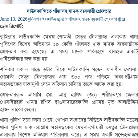
দাউদকান্দিতে গাঁজাসহ মাদক ব্যবসায়ী গ্রেফতার
June 13, 2026
কুমিল্লার খবর
দাউদকান্দিতে গাঁজাসহ মাদক ব্যবসায়ী গ্রেফতার
jitu
ডেস্ক রিপোর্ট:
কুমিল্লার দাউদকান্দি মেঘনা-গোমতী সেতুর টোলপ্লাজা এলাকায় থানা
পুলিশের বিশেষ অভিযানে ১০ কেজি গাঁজাসহ এক মাদক ব্যবসায়ীকে
গ্রেফতার করা হয়েছে। এ সময় মাদক পরিবহনে ব্যবহৃত একটি
প্রাইভেটকার জব্দ করা হয়।
শনিবার সকাল সাড়ে ৬টার দিকে দাউদকান্দি মডেল থানাধীন মেঘনা-
গোমতী সেতুর টোলপ্লাজার প্রায় ৩০০ গজ পশ্চিমে ঢাকা-চট্টগ্রাম
মহাসড়কের ঢাকামুখী লেনে অভিযান চালিয়ে তাকে আটক করা হয়।
গ্রেফতারকৃত আসামি মো. আবু হানিফ (৩০) শরীয়তপুর জেলার
গোসাইরহাট থানার রশিদ হাওলাদারেরকান্দি গ্রামের মৃত আলাউদ্দিন
হাওলাদারের ছেলে।
থানা পুলিশ সূত্রে জানা গেছে, গোপন সংবাদের ভিত্তিতে দাউদকান্দি মডেল
থানা পুলিশ ঢাকা-চট্টগ্রাম মহাসড়কের মেঘনা-গোমতী সেতুর টোলপ্লাজা
এলাকায় বিশেষ অভিযান পরিচালনা করে। এ সময় একটি সন্দেহভাজন