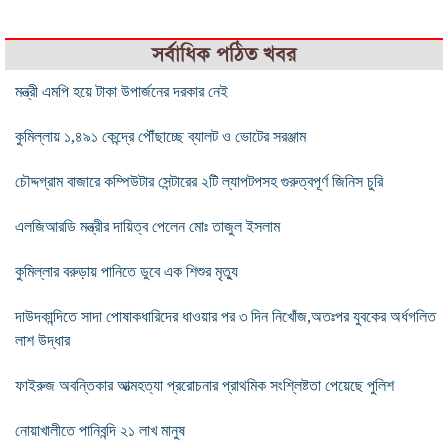
সর্বাধিক পঠিত খবর
মন্ত্রী এমপি হয়ে টাকা উপার্জনের দরকার নেই
কুমিল্লায় ১,৪৯১ কেন্দ্রে পৌঁছাচ্ছে ব্যালট ও ভোটের সরঞ্জাম
চৌদ্দগ্রাম বাজারে কম্পিউটার সেন্টারের ২টি ল্যাপটপসহ গুরুত্বপূর্ণ জিনিস চুরি
এলজিআরডি মন্ত্রীর দায়িত্ব পেলেন মোঃ তাজুল ইসলাম
কুমিল্লার বরুড়ায় পানিতে ডুবে এক শিশুর মৃত্যু
দাউদকান্দিতে সাদা পোষাকধারিদের ধাওয়ার পর ৩ দিন নিখোঁজ,অতঃপর যুবকের অর্ধগলিত
লাশ উদ্ধার
ফাইরুজ অবন্তিকার আত্মহত্যা প্ররোচনার প্রাথমিক সংশ্লিষ্টতা পেয়েছে পুলিশ
নোয়াখালীতে পানিবন্দি ২১ লাখ মানুষ