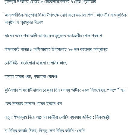
কুমিল্লা নগরীতে চোরাই ৮ মোটরসাইকেলসহ ৭ চোর গ্রেফতার
আন্তর্জাতিক মাতৃভাষা দিবস উপলক্ষে দেবিদ্বারে ময়নাল শিশু একাডেমীর সাংস্কৃতিক
অনুষ্ঠান ও পুরস্কার বিতরণ
সাংসদ অধ্যাপক আলী আশরাফের মৃত্যুতে অর্থমন্ত্রীর শোক প্রকাশ
নাঙ্গলকোট থানার ৫ অফিসারসহ উপজেলায় ২৬ জন করোনায় আক্রান্ত
মেসিবিহীন বার্সেলোনা হারলো চেলসির কাছে
কমলো হজের খরচ, প্যাকেজ ঘোষণা
কুমিল্লায় পাসপোর্ট দালাল চক্রের তিন সদস্য আটক: নকল সিলমোহর, পাসপোর্ট জব্দ
ফের ক্ষমতায় আসতে পারেন ইমরান খান
নতুন শিক্ষাক্রম নিয়ে আন্দোলনকারীরা কোচিং ব্যবসায় জড়িত : শিক্ষামন্ত্রী
চা বিক্রি করেছি ঠিকই, কিন্তু দেশ বিক্রি করিনি : মোদি