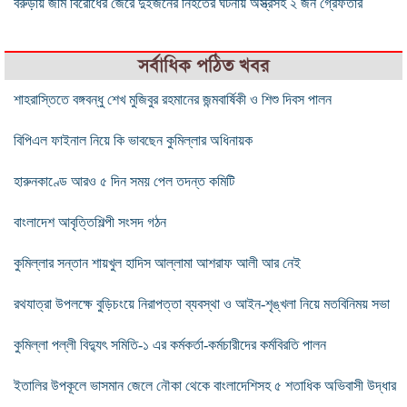
বরুড়ায় জমি বিরোধের জেরে দুইজনের নিহতের ঘটনায় অস্ত্রসহ ২ জন গ্রেফতার
সর্বাধিক পঠিত খবর
শাহরাস্তিতে বঙ্গবন্ধু শেখ মুজিবুর রহমানের জন্মবার্ষিকী ও শিশু দিবস পালন
বিপিএল ফাইনাল নিয়ে কি ভাবছেন কুমিল্লার অধিনায়ক
হারুনকাণ্ডে আরও ৫ দিন সময় পেল তদন্ত কমিটি
বাংলাদেশ আবৃত্তিশিল্পী সংসদ গঠন
কুমিল্লার সন্তান শায়খুল হাদিস আল্লামা আশরাফ আলী আর নেই
রথযাত্রা উপলক্ষে বুড়িচংয়ে নিরাপত্তা ব্যবস্থা ও আইন-শৃঙ্খলা নিয়ে মতবিনিময় সভা
কুমিল্লা পল্লী বিদ্যুৎ সমিতি-১ এর কর্মকর্তা-কর্মচারীদের কর্মবিরতি পালন
ইতালির উপকূলে ভাসমান জেলে নৌকা থেকে বাংলাদেশিসহ ৫ শতাধিক অভিবাসী উদ্ধার