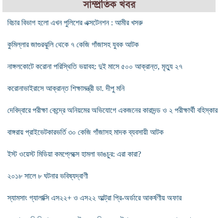
সাম্প্রতিক খবর
বিচার বিভাগ হলো এখন পুলিশের এক্সটেনশন : আমীর খসরু
কুমিল্লার জাগুরঝুলি থেকে ৭ কেজি গাঁজাসহ যুবক আটক
নাঙ্গলকোটে করোনা পরিস্থিতি ভয়াবহ: দুই মাসে ৫০০ আক্রান্ত, মৃত্যু ২৭
করোনাভাইরাসে আক্রান্ত শিক্ষামন্ত্রী ডা. দীপু মনি
দেবিদ্বারে পরীক্ষা কেন্দ্রে অনিয়মের অভিযোগে একজনের কারাদন্ড ও ২ পরীক্ষার্থী বহিস্কার
বাঙ্গরায় প্রাইভেটকারভর্তি ৩০ কেজি গাঁজাসহ মাদক ব্যবসায়ী আটক
ইস্ট ওয়েস্ট মিডিয়া কমপ্লেক্সে হামলা ভাঙচুর: এরা কারা?
২০১৮ সালে ৮ ঘটনার ভবিষ্যদ্বাণী
স্যামসাং গ্যালাক্সি এস২২+ ও এস২২ আল্ট্রা প্রি-অর্ডারে আকর্ষণীয় অফার