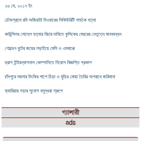
২৬ মে, ২০১৭ ইং
চৌদ্দগ্রামে রবি অজিয়াটা টাওয়ারের সিকিউরিটি গার্ডকে হত্যা
কাউন্সিলর সোহেল হত্যার বিচার দাবিতে কুসিকের মেয়রের নেতৃত্বে মানববন্ধন
গোল্ডেন বুটের জয়ের লড়াইয়ে মেসি ও এমবাপ্পে
ড্রাগ ইন্টারন্যাশনাল কোম্পানিতে নিয়োগ বিজ্ঞপ্তি প্রকাশ
চাঁদপুরে ময়লার টাংকির পাশে চিড়া ও মুড়ির মোয়া তৈরির অপরাধে জরিমানা
ক্যারিয়ার গড়ার সুযোগ বসুন্ধরা গ্রুপে
গ্যালারী
ads