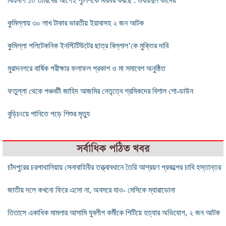
বিএনপি ১০ তারিখের আগেই পুলিশকে মারধর করছে : ওবায়দুল কাদের
কুমিল্লায় ৩০ লাখ টাকার ভারতীয় ইয়াবাসহ ২ জন আটক
কুমিল্লা পলিটেকনিক ইনস্টিটিউটের ছাত্র বিল্লাল’কে মুক্তির দাবি
মুরাদনগরে বার্ষিক পরীক্ষার ফলাফল প্রকাশ ও মা সমাবেশ অনুষ্ঠিত
ফতুল্লা থেকে পঞ্চবটী জাহিদ আজমির নেতৃত্বে শ্রমিকদের বিশাল শো-ডাউন
বুড়িচংয়ে পানিতে পড়ে শিশুর মৃত্যু
সর্বাধিক পঠিত খবর
চাঁদপুরের চরপাথালিয়ায় সেনাবাহিনীর তত্ত্বাবধানে তৈরি আশ্রয়ণ প্রকল্পের চাবি হস্তান্তর
জাতীয় দলে কখনো ফিরে এসো না, অবসরে যাও- মেসিকে ম্যারাডোনা
তিতাসে একাধিক মামলার আসামি যুবলীগ কর্মীকে পিটিয়ে হত্যার অভিযোগ, ২ জন আটক