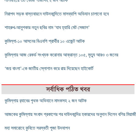
লালমাইয়ে ৩০ কেজি গাঁজাসহ ২ জন আটক
নিরাপদ সড়ক বাস্তবায়নে দাউদকান্দিতে মাসব্যাপি অভিযান চালানো হবে
শাহরুখ-আনুশকার নতুন ছবির নাম ‘যাব হ্যারি মেট সেজাল’
কুমিল্লা-১০ আসনের বিএনপি প্রার্থীর ১০ এজেন্ট আটক
কুমিল্লায় আজ রেকর্ড সংখ্যক করোনায় আক্রান্ত ১০৫, মৃত্যু আরও ৩ জনের
‘জয় বাংলা’-কে জাতীয় স্লোগান করে রায় দিয়েছেন হাইকোর্ট
সর্বাধিক পঠিত খবর
কুমিল্লায় র‌্যাবের পৃথক অভিযানে মাদকসহ ২ জন আটক
আজকের কুমিল্লায় সংবাদ প্রকাশের পর দাউদকান্দির হকারদের অনুদান দিলেন বশির মিয়াজ
মহা সমারোহে কুবিতে সরস্বতী পূজা উদযাপন