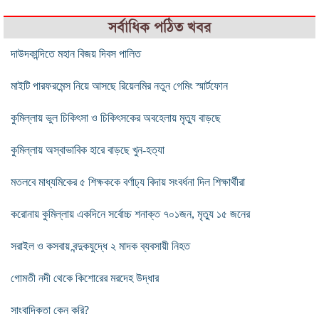
সর্বাধিক পঠিত খবর
দাউদকান্দিতে মহান বিজয় দিবস পালিত
মাইটি পারফরমেন্স নিয়ে আসছে রিয়েলমির নতুন গেমিং স্মার্টফোন
কুমিল্লায় ভুল চিকিৎসা ও চিকিৎসকের অবহেলায় মৃত্যু বাড়ছে
কুমিল্লায় অস্বাভাবিক হারে বাড়ছে খুন-হত্যা
মতলবে মাধ্যমিকের ৫ শিক্ষককে বর্ণাঢ্য বিদায় সংবর্ধনা দিল শিক্ষার্থীরা
করোনায় কুমিল্লায় একদিনে সর্বোচ্চ শনাক্ত ৭০১জন, মৃত্যু ১৫ জনের
সরাইল ও কসবায় বন্দুকযুদ্ধে ২ মাদক ব্যবসায়ী নিহত
গোমতী নদী থেকে কিশোরের মরদেহ উদ্ধার
সাংবাদিকতা কেন করি?