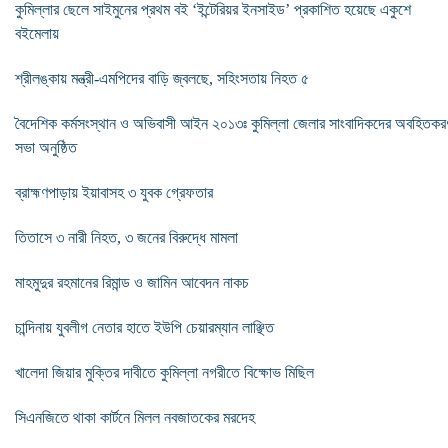
কুমিল্লার ছেলে সাইমুনের প্রথম বই ‘ইন্টেরিয়র ইনসাইড’ প্রকাশিত হয়েছে একুশে
বইমেলায়
শ্রীলঙ্কায় মন্ত্রী-এমপিদের বাড়ি জ্বলছে, সহিংসতায় নিহত ৫
বৈদেশিক কর্মসংস্থান ও অভিবাসী আইন ২০১৩ঃ কুমিল্লা জেলার সাংবাদিকদের অবহিতকর
সভা অনুষ্ঠিত
ব্রাহ্মণপাড়ায় ইয়াবাসহ ৩ যুবক গ্রেফতার
তিতাসে ৩ নারী নিহত, ৩ জনের বিরুদ্ধে মামলা
মাহমুদুর রহমানের রিমান্ড ও জামিন আবেদন নাকচ
চান্দিনায় যুবলীগ নেতার হাতে ইউপি চেয়ারম্যান লাঞ্ছিত
খালেদা জিয়ার মুক্তির দাবীতে কুমিল্লা নগরীতে বিক্ষোভ মিছিল
সিএনজিতে থাকা কার্টনে মিলল নবজাতকের মরদেহ