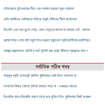
চৌদ্দগ্রামে ফুটওভারের নীচে কেন বসবাস করছেন বৃদ্ধ শ্যামলা
মেসি ম্যাজিকে সেভিয়াকে উড়িয়ে পয়েন্ট টেবিলের শীর্ষে বার্সেলোনা
বিএনপি এখন ঘরে ডুকে গেছে, এমন নেতৃত্বে জনগণের আস্থা নেই : কাদের
ব্রাহ্মণপাড়া ওশান হাই স্কুল উপ-অঞ্চলে হ্যান্ডবল প্রতিযোগীতায় চ্যাম্পিয়ন
স্বাস্থ্য মন্ত্রণালয়ে এডিবি’র অর্থ লুটপাট শুরু হচ্ছে বিভিন্ন প্রকল্পের নামে !
সর্বাধিক পঠিত খবর
সাক্কুর প্রতি অসন্তুষ্ট আসিফ কুমিল্লায় ভোট দিতে আসবেন না
সংলাপের বিষয়ে কোনো পূর্বশর্ত থাকতে পারে না : ওবায়দুল কাদের
বিএনপির নামে চাঁদাবাজি করলে তাকে ধরে পুলিশে দিন: কুমিল্লায় মির্জা ফখরুল