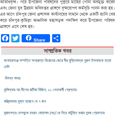
অতিথিবৃন্দ। পরে উপজেলা পরিষদের পুকুরে মাছের পোনা অবমুক্ত করেন
এবং জেলা যুব উন্নয়ন অধিদপ্তর প্রাঙ্গণে বৃক্ষরোপণ কর্মসূচি পালন করা হয়।
এর আগে চাঁদপুর জেলা প্রশাসক কার্যালয়ের সামনে থেকে একটি র‍্যালি বের
করে চাঁদপুর-কুমিল্লা আঞ্চলিক মহাসড়ক পদক্ষিণ করে উপজেলা পরিষদ
প্রাঙ্গণে এসে শেষ হয়।
Facebook
Twitter
Share
Share
সাম্প্রতিক খবর
মনোহরগঞ্জে সম্পত্তি সংক্রান্ত বিরোধের জেরে বীর মুক্তিযাদ্ধা নুরুল ইসলামকে হত্যা
চেষ্টা
বিপন্ন পাথর
কুমিল্লায় আ.লীগের ঝটিকা মিছিল, ২০ নেতাকর্মী গ্রেপ্তার
মন্ত্রিসভায় যুক্ত হচ্ছেন যে ৭ জন
মুরাদনগরে ফেসবুকে হযরত মোহাম্মদ (সঃ)’কে নিয়ে কটুক্তি করায় যুবক গ্রেফতার