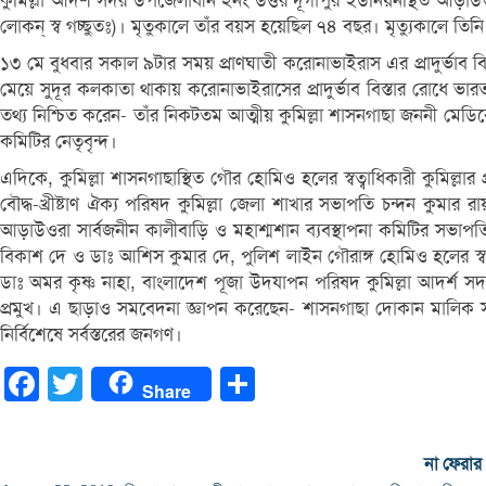
কুমিল্লা আদর্শ সদর উপজেলাধীন ২নং উত্তর দূর্গাপুর ইউনিয়নস্থিত আড়াউওর
লোকন্ স্ব গচ্ছুতঃ)। মৃতুকালে তাঁর বয়স হয়েছিল ৭৪ বছর। মৃত্যুকালে তিনি দ
১৩ মে বুধবার সকাল ৯টার সময় প্রাণঘাতী করোনাভাইরাস এর প্রাদুর্ভাব বিস
মেয়ে সুদূর কলকাতা থাকায় করোনাভাইরাসের প্রাদুর্ভাব বিস্তার রোধে
তথ্য নিশ্চিত করেন- তাঁর নিকটতম আত্মীয় কুমিল্লা শাসনগাছা জননী মেডিক
কমিটির নেতৃবৃন্দ।
এদিকে, কুমিল্লা শাসনগাছাস্থিত গৌর হোমিও হলের স্বত্বাধিকারী কুমিল্ল
বৌদ্ধ-খ্রীষ্টাণ ঐক্য পরিষদ কুমিল্লা জেলা শাখার সভাপতি চন্দন কুমার
আড়াউওরা সার্বজনীন কালীবাড়ি ও মহাশ্মশান ব্যবস্থাপনা কমিটির সভাপতি 
বিকাশ দে ও ডাঃ আশিস কুমার দে, পুলিশ লাইন গৌরাঙ্গ হোমিও হলের স্বত্বাধিক
ডাঃ অমর কৃষ্ণ নাহা, বাংলাদেশ পূজা উদযাপন পরিষদ কুমিল্লা আদর্শ সদর 
প্রমুখ। এ ছাড়াও সমবেদনা জ্ঞাপন করেছেন- শাসনগাছা দোকান মালিক সমিতি
নির্বিশেষে সর্বস্তরের জনগণ।
Facebook
Twitter
Share
Share
না ফেরার