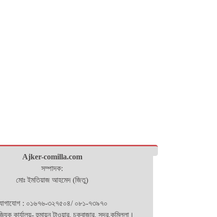
Ajker-comilla.com
সম্পাদক:
মোঃ ইমতিয়াজ আহমেদ (জিতু)
োগাযোগ : ০১৬৭৬-৩২৭৫০৪/ ০৮১-৭৩৯৭০
িজ্যিক কার্যালয়- হুমায়ন টাওয়ার, চকবাজার, সদর,কুমিল্লা।