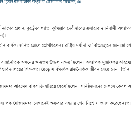
্তান প্রবীন রাজনীতিবিদ অধ্যাপক মোজাফফর আহম্মেদ
jitu
্টি ন্যাপের প্রধান, কুড়েঁঘর খ্যাত, কুমিল্লার দেবীদ্বারের এলাহাবাদ নিবাসী
উন)।
 বার্ধক্য জনিত রোগে ভোগছিলেন। রাষ্ট্রিয় মর্যাদা ও বিভিন্নস্থানে জানাজা
ৈতিক অঙ্গনের অন্যতম উজ্জ্বল নক্ষত্র ছিলেন। অধ্যাপক মুজাফফর আহম্মেদ ১
শ্ববিদ্যালয়ের শিক্ষকতা ছেড়ে সার্বক্ষণিক রাজনৈতিক জীবন বেছে নেন। তিনি
 মোজাফফর আহমেদ বাকশক্তি হারিয়ে ফেলেছিলেন। ঘনিষ্ঠজনদের দেখলে কেবল 
 মোজাফফর।সেখানেই শুক্রবার সন্ধ্যায় শেষ নিঃশ্বাস ত্যাগ করেছেন।তার মৃত্য