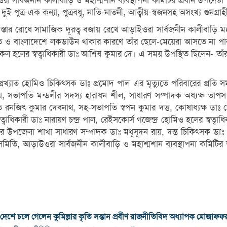
া সার্বজনীন কালীবাড়ি ও মহাশ্মশান ব্যবস্থাপনা কমিটির প্রধান উপদেষ্টা 
ুই পুত্র-এক কন্যা, পুত্রবধূ, নাতি-নাতনী, আত্বীয়-স্বজনসহ অসংখ্য গুনগ্রাহ
্তার রোধে সামাজিক দূরত্ব বজায় রেখে আড়াইওরা সার্বজনীন কালীবাড়ি মহাশ্
 ভারত ও বাংলাদেশে লকডাউন থাকার কারণে তাঁর ছেলে-মেয়েরা আসতে না প
েল হলের স্বত্বাধিকারী ডাঃ আশিষ কুমার দে। এ সময় উপস্থিত ছিলেন- তাঁর
ার প্রখ্যাত হোমিও চিকিৎসক ডাঃ প্রমোদ পাল এর মৃত্যুতে পরিবারের প্রত
 রায়, সভাপতি মন্ডলীর সদস্য হারাধন শীল, সাধারণ সম্পাদক অধ্যক্ষ তাপস
রনজিৎ কুমার দেবনাথ, সহ-সভাপতি স্বপন কুমার দত্ত, কোষাধ্যক্ষ ডাঃ খো
ারী ডাঃ নারায়ণ চন্দ্র পাল, রেইসকোর্স গজেন্দ্র হোমিও হলের স্বত্বাধিকারী 
উপজেলা শাখা সাধারণ সম্পাদক ডাঃ মধূসূদন রায়, দন্ত চিকিৎসক ডাঃ প্রদী
, আড়াউওরা সার্বজনীন কালীবাড়ি ও মহাশ্মশান ব্যবস্থাপনা কমিটির অন্যান
 দেশে চলে গেলেন কুমিল্লার কৃতি সন্তান প্রবীণ রাজনীতিবিদ অধ্যাপক মোজাফফ