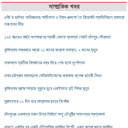
সাম্প্রতিক খবর
৫জি’র দুর্দান্ত অভিজ্ঞতায় স্মার্টফোন ও ট্যাব এক্সপো’তে রিয়েলমি প্যাভিলিয়নে হাজারো
তরুণদের ভীড়
১২৪ বছরেও বর্জ্য অপসারণের স্থায়ী কোনো ব্যবস্থা নেয়নি চাঁদপুর পৌরসভা
কুমিল্লায় শুক্রবারে আরো ১২ জনের করোনা সনাক্ত, ২ জনের মৃত্যু
লাকসামে প্রতীমা বিসর্জনের মধ্য দিয়ে শেষ হলো দূর্গোৎসব
ঢাকা-চট্টগ্রাম মহাসড়কে মোটরসাইকেলের ধাক্কায় কলেজ ছাত্রী নিহত
কুমিল্লার ব্রাহ্মণপাড়ায় পুকুরে ডুবে একইসাথে দুই শিশুর মৃত্যু
মুরাদনগরে ১২ দিন ধরে মাদ্রাসার ছাত্র নিখোঁজ
চাঁদপুরের একমাত্র তরুণ চিত্র নির্মাতা অপু চৌধুরীর সাফল্যের স্বপ্নকথা
ভারতে একটার পর একটা ঐতিহাসিক মসজিদ টার্গেট, এবার আগ্রা জামে মসজিদ