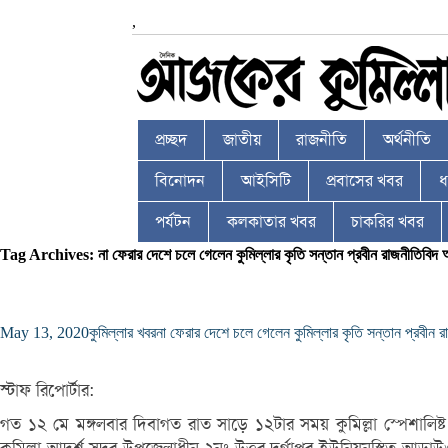
,
প্রচ্ছদ
জাতীয়
রাজনীতি
অর্থনীতি
বিনোদন
আইসিটি
প্রবাসের খবর
ধর
পর্যটন
কলকাতার খবর
চাকরির খবর
Tag Archives: না ফেরার দেশে চলে গেলেন কুমিল্লার কৃতি সন্তান প্রবীন রাজনীতিবি
May 13, 2020
কুমিল্লার খবর
না ফেরার দেশে চলে গেলেন কুমিল্লার কৃতি সন্তান প্রবী
স্টাফ রিপোর্টার:
গত ১২ মে মঙ্গলবার দিবাগত রাত সাড়ে ১২টার সময় কুমিল্লা স্পেশালিষ্ট 