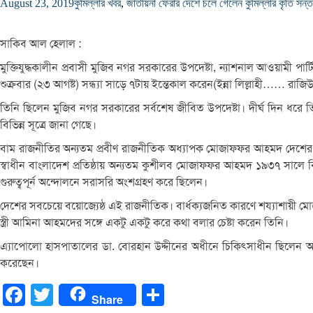
August 23, 2019
কুমিল্লার খবর
,
জাতীয়
না ফেরার দেশে চলে গেলেন কুমিল্লার কৃতি সন
সাকিব আল হেলাল :
মুক্তিযুদ্ধকালীন প্রবাসী মুজিব নগর সরকারের উপদেষ্টা, ন্যাশনাল আওয়ামী পার
শুক্রবার (২৩ আগষ্ট) সন্ধ্যা সাড়ে ৭টায় ইন্তেকাল করেন(ইন্না লিল্লাহী…… রাজি
তিনি ছিলেন মুজিব নগর সরকারের সর্বশেষ জীবিত উপদেষ্টা। দীর্ঘ দিন ধরে তিনি
বিভিন্ন সূত্রে জানা গেছে।
বাম রাজনীতির অন্যতম প্রবীণ রাজনীতিক অধ্যাপক মোজাফফর আহমদ দেশের রাজন
স্বাধীন বাংলাদেশ প্রতিষ্ঠায় অন্যতম কুশীলব মোজাফফর আহমদ ১৯৩৭ সালে বি
গুরুত্বপূর্ন অন্দোলনে সরাসরি অংশগ্রহণ করে ছিলেন।
দেশের সবচেয়ে বয়োজ্যেষ্ঠ এই রাজনীতিক। বার্ধক্যজনিত কারণে শয্যাশায়ী
স্ত্রী আমিনা আহমদের সঙ্গে একটু একটু করে কথা বলার চেষ্টা করেন তিনি।
এ্যাপোলো হাসপাতালের ডা. বোরহান উদ্দীনের অধীনে চিকিৎসাধীন ছিলেন অধ্যাপক
করেছেন।
Facebook
Twitter
Share
Share