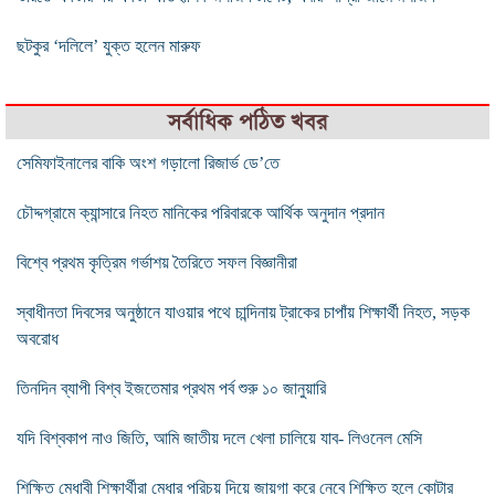
ছটকুর ‘দলিলে’ যুক্ত হলেন মারুফ
সর্বাধিক পঠিত খবর
সেমিফাইনালের বাকি অংশ গড়ালো রিজার্ভ ডে’তে
চৌদ্দগ্রামে ক্যান্সারে নিহত মানিকের পরিবারকে আর্থিক অনুদান প্রদান
বিশ্বে প্রথম কৃত্রিম গর্ভাশয় তৈরিতে সফল বিজ্ঞানীরা
স্বাধীনতা দিবসের অনুষ্ঠানে যাওয়ার পথে চান্দিনায় ট্রাকের চাপাঁয় শিক্ষার্থী নিহত, সড়ক
অবরোধ
তিনদিন ব্যাপী বিশ্ব ইজতেমার প্রথম পর্ব শুরু ১০ জানুয়ারি
যদি বিশ্বকাপ নাও জিতি, আমি জাতীয় দলে খেলা চালিয়ে যাব- লিওনেল মেসি
শিক্ষিত মেধাবী শিক্ষার্থীরা মেধার পরিচয় দিয়ে জায়গা করে নেবে শিক্ষিত হলে কোটার