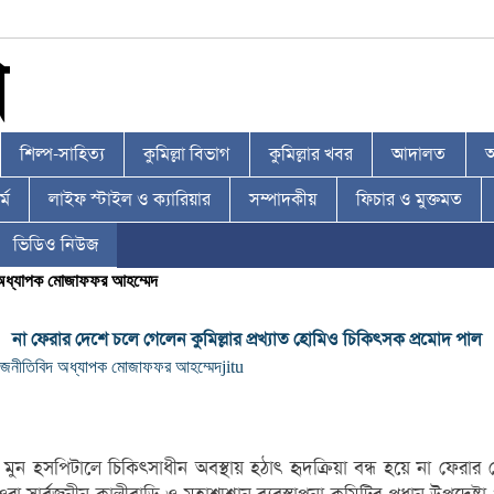
শিল্প-সাহিত্য
কুমিল্লা বিভাগ
কুমিল্লার খবর
আদালত
আ
্ম
লাইফ স্টাইল ও ক্যারিয়ার
সম্পাদকীয়
ফিচার ও মুক্তমত
ভিডিও নিউজ
দ অধ্যাপক মোজাফফর আহম্মেদ
না ফেরার দেশে চলে গেলেন কুমিল্লার প্রখ্যাত হোমিও চিকিৎসক প্রমোদ পাল
ন রাজনীতিবিদ অধ্যাপক মোজাফফর আহম্মেদ
jitu
মুন হসপিটালে চিকিৎসাধীন অবস্থায় হঠাৎ হৃদক্রিয়া বন্ধ হয়ে না ফেরার দ