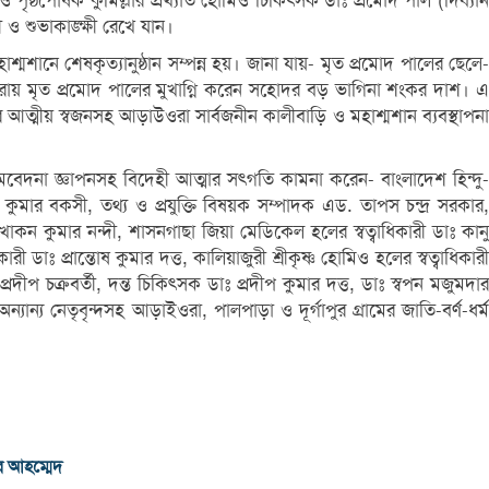
ও পৃষ্ঠপোষক কুমিল্লার প্রখ্যাত হোমিও চিকিৎসক ডাঃ প্রমোদ পাল (দিব্যান
ী ও শুভাকাঙ্ক্ষী রেখে যান।
মশানে শেষকৃত্যানুষ্ঠান সম্পন্ন হয়। জানা যায়- মৃত প্রমোদ পালের ছেলে-
ারায় মৃত প্রমোদ পালের মুখাগ্নি করেন সহোদর বড় ভাগিনা শংকর দাশ। এ
 আত্মীয় স্বজনসহ আড়াউওরা সার্বজনীন কালীবাড়ি ও মহাশ্মশান ব্যবস্থাপনা
ি সমবেদনা জ্ঞাপনসহ বিদেহী আত্মার সৎগতি কামনা করেন- বাংলাদেশ হিন্দু-
 কুমার বকসী, তথ্য ও প্রযুক্তি বিষয়ক সম্পাদক এড. তাপস চন্দ্র সরকার,
কন কুমার নন্দী, শাসনগাছা জিয়া মেডিকেল হলের স্বত্বাধিকারী ডাঃ কানু
ডাঃ প্রান্তোষ কুমার দত্ত, কালিয়াজুরী শ্রীকৃষ্ণ হোমিও হলের স্বত্বাধিকারী
প চক্রবর্তী, দন্ত চিকিৎসক ডাঃ প্রদীপ কুমার দত্ত, ডাঃ স্বপন মজুমদার
্য নেতৃবৃন্দসহ আড়াইওরা, পালপাড়া ও দূর্গাপুর গ্রামের জাতি-বর্ণ-ধর্ম
র আহম্মেদ