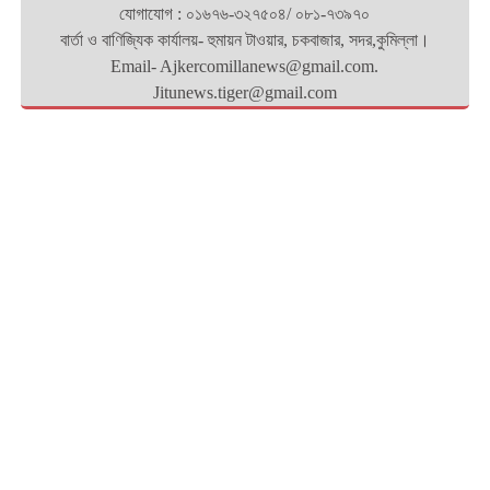
যোগাযোগ : ০১৬৭৬-৩২৭৫০৪/ ০৮১-৭৩৯৭০
বার্তা ও বাণিজ্যিক কার্যালয়- হুমায়ন টাওয়ার, চকবাজার, সদর,কুমিল্লা।
Email- Ajkercomillanews@gmail.com.
Jitunews.tiger@gmail.com