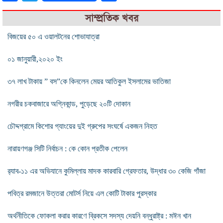
সাম্প্রতিক খবর
বিজয়ের ৫০ এ ওয়ালটনের শোভাযাত্রা
০১ জানুয়ারী,২০২০ ইং
৩৭ লাখ টাকায় ” বস”কে কিনলেন মেয়র আতিকুল ইসলামের ভাতিজা
নগরীর চকবাজারে অগ্নিকান্ড, পুড়েছে ২০টি দোকান
চৌদ্দগ্রামে কিশোর গ্যাংয়ের দুই গ্রুপের সংঘর্ষে একজন নিহত
নারায়ণগঞ্জ সিটি নির্বাচন : কে কোন প্রতীক পেলেন
র‌্যাব-১১ এর অভিযানে কুমিল্লায় মাদক কারবারি গ্রেফতার, উদ্ধার ৩০ কেজি গাঁজা
পবিত্র রমজানে উত্তরা মোটর্স নিয়ে এল কোটি টাকার পুরস্কার
অর্থনীতিকে ফোকলা করার কারণে ব্রিকসে সদস্য দেয়নি বন্ধুরাষ্ট্র : মঈন খান