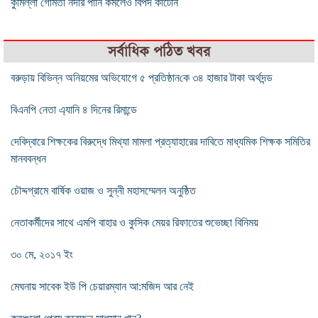
কুমিল্লা গোমতী নদীর পানি কমলেও বিপদ কাটেনি
সর্বাধিক পঠিত খবর
বরুড়ায় বিভিন্ন অনিয়মের অভিযোগে ৫ প্রতিষ্ঠান‌কে ৩৪ হাজার টাকা অর্থদন্ড
বিএনপি নেতা এ্যানি ৪ দিনের রিমান্ডে
দেবিদ্বারে শিক্ষকের বিরুদ্ধে মিথ্যা মামলা প্রত্যাহারের দাবিতে মাধ্যমিক শিক্ষক সমিতির
মানববন্ধন
চৌদ্দগ্রামে বার্ষিক ওয়াজ ও সুন্নী মহাসম্মেলন অনুষ্ঠিত
নেতাকর্মীদের সাথে এমপি বাহার ও কুসিক মেয়র রিফাতের শুভেচ্ছা বিনিময়
৩০ মে, ২০১৭ ইং
মেঘনায় সাবেক ইউ পি চেয়ারম্যান আ:মজিদ আর নেই