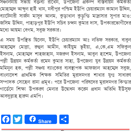
সঞ্চালনায় সভায় বক্তব্য রাখেন, উপজেলা প্রকল্প বাস্তবায়ন কর্মকর্তা
মোহাম্মদ আব্দুল হাই খান, নবীপুর পশ্চিম ইউপি চেয়ারম্যান কামাল উদ্দিন,
ব্যাটেনারী সার্জন মাসুদ আলম, কুড়াখাল কুড়ুন্ডি মাদ্রাসার সুপার মাও:
জসিম উদ্দিন, পাহাড়পুর ইউপি সচিব চন্দন কুমার দাস, উপকারভোগীদের
মধ্যে আছমা বেগম, সবুজ সরকার।
এ সময় উপস্থিত ছিলেন, ইউপি চেয়ারম্যান আঃ লতিফ সরকার, বাবুল
আহম্মেদ মোল্লা, রুহুল আমীন, কাইয়ুম ভূইয়া, এ,কে,এম সফিকুল
ইসলাম, মোহাম্মদ শাহজাহান, নজরুল ইসলাম, আবুল হাশেম, উপজেলা
পল্লী উন্নয়ন কর্মকর্তা রমেন কুমার সাহা, উপজেলা যুব উন্নয়ন কর্মকর্তা
মমিনুল হক, পল্লী সঞ্চয় ব্যাংকের ব্যবস্থাপক আফজাল আহম্মেদ সবুজ,
বাংলাদেশ প্রাথমিক শিক্ষক সমিতির মুরাদনগর শাখার যুগ্ম সাধারণ
সম্পাদক সোহেল রানা প্রমূখ। পরে উপজেলা পরিষদের মুরাদনগর কিন্ডার
গার্ডেনে শিক্ষা উপকরণ মেলার উদ্বোধন করেন প্রধান অতিথি ইউসুফ
আবদুল্লাহ হারুন এমপি।
Facebook
Twitter
Share
Share