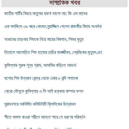
সাম্প্রতিক খবর
জাতীয় পার্টির বিষয়ে মানুষের ধারণা ভালো নয়: জি এম কাদের
এক মসজিদে ৩৬ বছর খেদমত,মুয়াজ্জিন পেলেন রাজকীয় বিদায় সংবর্ধনা
অভাবের তাড়নায় শিশুকে নিয়ে মায়ের বিষপান, শিশুর মৃত্যু
তিতাসে আলোচিত শিশু হত্যায় চাচির যাবজ্জীবন, প্রেমিকের মৃত্যুদণ্ড!
কুমিল্লায় পুরুষ শূন্য গ্রাম, আসামির বাড়িতে আগুন!
যশোর শিশু উন্নয়ন কেন্দ্র থেকে এবার ৮ বন্দি পলাতক
বোরো মৌসুমে কুমিল্লায় এ সি আই ছক্কার বাম্পার ফলন
মুরাদনগরে নবনির্মিত কমিউনিটি ক্লিনিকের উদ্বোধন
শীতে কমলা খাওয়া শরীলে আনতে পারে যে ধরণের পরিবর্তন