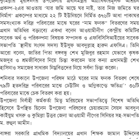
কুমিল্লার মুরাদনগর উপজেলায় প্রধানমন্ত্রীর অগ্রাধিকারমূলক আশ্রয়ন
প্রকল্প-২এর আওতায় ‘যার জমি আছে ঘর নাই, তার নিজ জমিতে ঘর
নির্মাণ’ প্রকল্পের মাধ্যমে ২২ টি ইউনিয়নে নির্মিত ৩৭৬টি আধা পাকাঘর
সমসংখ্যাক দরিদ্র পরিবারের মাঝে ঘরের “নাম ফলক” বিতরণের সময়
প্রধান অতিথির বক্ত্যব্যে একথা বলেন আওয়ামীলীগ কেন্দ্রীয় কমিটির
সাবেক অর্থ ও পরিকল্পনা বিষয়ক সম্পাদক ও এফবিসিসিআইয়ের সাবেক
সভাপতি ¯স্থানীয় সংসদ সদস্য ইউসুফ আবদুল্লাহ হারুন এফসিএ। তিনি
আরো বলেন, জাতির পিতা বঙ্গবন্ধু শেখ মুজিবুর রহমান যেভাবে কৃষক
মজদুর ও শ্রমজীবিদের নিয়ে চিন্তা করতেন তার কন্যা প্রধানমন্ত্রী শেখ
হাসিনাও সমাজের সাধারন নিম্নবিত্তদের নিয়ে সর্বদা চিন্তা করেন।
শনিবার সকালে উপজেলা পরিষদ মাঠে ঘরের নাম ফলক বিতরণ শেষে
৭৯টি হতদরিদ্র পরিবারের মাঝে ঢেউটিন ও অগ্নিকান্ডে ক্ষতিগ্র¯’ ৩৬টি
পরিবারের মাঝে চেক বিতরণ করা হয়।
উপজেলা নির্বাহী কর্মকর্তা মিতু মরিয়মের সভাপতিত্বে বিশেষ অতিথি
হিসেবে উপস্থিত ছিলেন উপজেলা পরিষদের চেয়ারম্যান সৈয়দ আবদুল
কাইয়ুম খসরু ও কুমিল্লা উত্তর জেলা আওয়ামী লীগের সিনিয়র সহ-সভাপতি
ম. রুহুল আমীন।
বাঙ্গরা সরকারি প্রাথমিক বিদ্যালয়ের প্রধান শিক্ষক জামাল উদ্দিনের