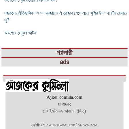
কতগুলো প্রেম করেছেন সালমান খান?
নজরুলের ঐতিহাসিক “ও মন রমজানের ঐ রোজার শেষে এলো খুশির ঈদ” গানটির যেভাবে
সৃষ্টি
অবশেষে সেফুদা আটক
গ্যালারী
ads
Ajker-comilla.com
সম্পাদক:
মোঃ ইমতিয়াজ আহমেদ (জিতু)
যোগাযোগ : ০১৬৭৬-৩২৭৫০৪/ ০৮১-৭৩৯৭০