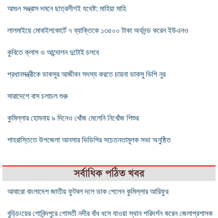
আগুন সন্ত্রাস দমনে ছাত্রলীগই যথেষ্ট: মাহিয়া মাহি
লালমাইয়ে মোবাইলকোর্টে ৭ ব্যাক্তিকে ১৩৫০০ টাকা অর্থদন্ড করেন ইউএনও
কুবিতে ক্লাস ও আন্দোলন দুটোই চলবে
প্রধানমন্ত্রীকে ডাকসুর আজীবন সদস্য করতে চায়না ডাকসু ভিপি নুর
সারাদেশে বাস চলাচল শুরু
কুমিল্লার হোমনায় ৯ দিনেও খোঁজ মেলেনি নিখোঁজ শিশুর
শাহরাস্তিতে উপজেলা আনসার ভিডিপির সচেতনতামূলক সভা অনুষ্ঠিত
সর্বাধিক পঠিত খবর
আবারো বাংলাদেশ জাতীয় ফুটবল দলে ডাক পেলেন কুমিল্লার আরিফুর
বুড়িচংয়ের গোবিন্দপুরে গোমতী নদীর বাঁধ ধসে যাওয়া স্থান পরিদর্শন করেন জেলাপ্রশাসক