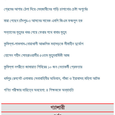
প্রেমের আশায় ঠেলা দিয়ে মেহজাবীনের গাড়ি চালানোর চেষ্টা অপূর্বের
মারা গেছেন চাঁদপুর-৩ আসনের সাবেক এমপি জিএম ফজলুল হক
সন্তানের মৃত্যুর খবর পেয়ে ফেরার পথে বাবার মৃত্যু
কুমিল্লা-লাকসাম-নোয়াখালী আঞ্চলিক মহাসড়কে সীমাহীন দুর্ভোগ
হোসেন শহীদ সোহরাওয়ার্দীর ৫৩তম মৃত্যুবার্ষিকী আজ
কুমিল্লা নগরীতে জামায়াত শিবিরের ১০ জন নেতাকর্মী গ্রেফতার
ধর্মপুর রেলগেট এলাকায় সেনাবাহিনীর অভিযান, গাঁজা ও ইয়াবাসহ মহিলা আটক
গণিত পরীক্ষায় দায়িত্বে অবহেলা: ৪ শিক্ষককে অব্যাহতি
গ্যালারী