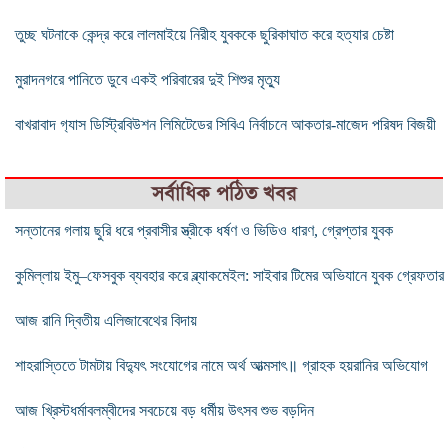
তুচ্ছ ঘটনাকে কেন্দ্র করে লালমাইয়ে নিরীহ যুবককে ছুরিকাঘাত করে হত্যার চেষ্টা
মুরাদনগরে পানিতে ডুবে একই পরিবারের দুই শিশুর মৃত্যু
বাখরাবাদ গ‍্যাস ডিস্ট্রিবিউশন লিমিটেডের সিবিএ নির্বাচনে আকতার-মাজেদ পরিষদ বিজয়ী
সর্বাধিক পঠিত খবর
সন্তানের গলায় ছুরি ধরে প্রবাসীর স্ত্রীকে ধর্ষণ ও ভিডিও ধারণ, গ্রেপ্তার যুবক
কুমিল্লায় ইমু–ফেসবুক ব্যবহার করে ব্ল্যাকমেইল: সাইবার টিমের অভিযানে যুবক গ্রেফতার
আজ রানি দ্বিতীয় এলিজাবেথের বিদায়
শাহরাস্তিতে টামটায় বিদ্যুৎ সংযোগের নামে অর্থ আত্মসাৎ॥ গ্রাহক হয়রানির অভিযোগ
আজ খ্রিস্টধর্মাবলম্বীদের সবচেয়ে বড় ধর্মীয় উৎসব শুভ বড়দিন