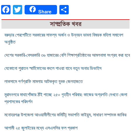
Facebook
Twitter
Share
Share
সাম্প্রতিক খবর
বরুড়ার পেরপেটিতে সরকারের সাফল্য অর্জন ও উন্নয়ন ভাবনা বিষয়ক মহিলা সমাবেশ
অনুষ্ঠিত
দেশের সরকারি-বেসরকারি ৩৬ হাজারের বেশি শিক্ষাপ্রতিষ্ঠানের আমলনামা সংগ্রহ করা হবে
যেকোনো পুরাতন স্মার্টফোনের বদলে পাওয়া যাবে নতুন অনার ডিভাইস
লাকসামে পর্ণগ্রাফি মামলায় আটককৃত যুবক জেলহাজতে
মুরাদনগরে মাথাগোঁজার ঠাঁই পাচ্ছে ২৫০ গৃহহীন পরিবার: কাজের অগ্রগতি দেখতে জেলা
প্রশাসকের পরিদর্শন
মনোহরগঞ্জ উপজেলা আওয়ামীলীগের কমিটি|| সভাপতি কাইয়ুম, সাধারণ সম্পাদক জাকির
আগামী ২৫ জুলাইয়ের মধ্যে এসএসসির ফল প্রকাশ