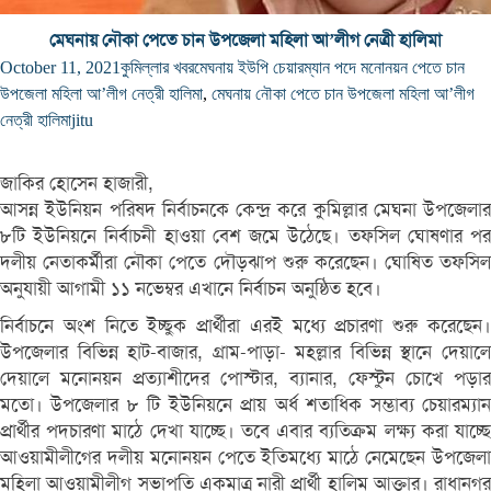
মেঘনায় নৌকা পেতে চান উপজেলা মহিলা আ’লীগ নেত্রী হালিমা
October 11, 2021
কুমিল্লার খবর
মেঘনায় ইউপি চেয়ারম্যান পদে মনোনয়ন পেতে চান
উপজেলা মহিলা আ’লীগ নেত্রী হালিমা
,
মেঘনায় নৌকা পেতে চান উপজেলা মহিলা আ’লীগ
নেত্রী হালিমা
jitu
জাকির হোসেন হাজারী,
আসন্ন ইউনিয়ন পরিষদ নির্বাচনকে কেন্দ্র করে কুমিল্লার মেঘনা উপজেলার
৮টি ইউনিয়নে নির্বাচনী হাওয়া বেশ জমে উঠেছে। তফসিল ঘোষণার পর
দলীয় নেতাকর্মীরা নৌকা পেতে দৌড়ঝাপ শুরু করেছেন। ঘোষিত তফসিল
অনুযায়ী আগামী ১১ নভেম্বর এখানে নির্বাচন অনুষ্ঠিত হবে।
নির্বাচনে অংশ নিতে ইচ্ছুক প্রার্থীরা এরই মধ্যে প্রচারণা শুরু করেছেন।
উপজেলার বিভিন্ন হাট-বাজার, গ্রাম-পাড়া- মহল্লার বিভিন্ন স্থানে দেয়ালে
দেয়ালে মনোনয়ন প্রত্যাশীদের পোস্টার, ব্যানার, ফেস্টুন চোখে পড়ার
মতো। উপজেলার ৮ টি ইউনিয়নে প্রায় অর্ধ শতাধিক সম্ভাব্য চেয়ারম্যান
প্রার্থীর পদচারণা মাঠে দেখা যাচ্ছে। তবে এবার ব্যতিক্রম লক্ষ্য করা যাচ্ছে
আওয়ামীলীগের দলীয় মনোনয়ন পেতে ইতিমধ্যে মাঠে নেমেছেন উপজেলা
মহিলা আওয়ামীলীগ সভাপতি একমাত্র নারী প্রার্থী হালিম আক্তার। রাধানগর