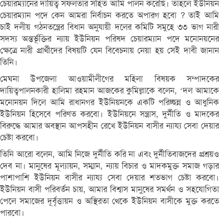
চেয়ারম্যানের দায়িত্ব সফলতার সহিত আমি পালন করেছি। তাহলে ইউনিয়ন
চেয়ারম্যান পদে কেন আমরা নির্বাচন করতে অপারগ হবো ? তাই আমি
চাই দলীয় গঠনতন্ত্রের বিধান অনুযায়ী দলের কমিটি সমুহে ৩৩ ভাগ নারী
সদস্য অন্তর্ভূক্তির ন্যায় ইউনিয়ন পরিষদ চেয়ারম্যান পদে মনোনয়নের
ক্ষেত্রে নারী প্রার্থীদের বিষয়টি যেন বিবেচনায় নেয়া হয় সেই দাবী জানান
তিনি।
মেঘনা উপজেলা আওয়ামীলীগের মহিলা বিষয়ক সম্পাদকের
দায়িত্বপালনকারী হালিমা রহমান আজকের কুমিল্লাকে বলেন, ‘দল আমাকে
মনোনয়ন দিলে আমি রাধানগর ইউনিয়নকে একটি পরিচ্ছন্ন ও আধুনিক
ইউনিয়ন হিসেবে পরিণত করবো। ইউনিয়নে সন্ত্রাস, দুর্নীতি ও মাদকের
বিরুদ্ধে আমার অবস্থান আপসহীন রেখে ইউনিয়ন বাসীর ন্যায্য সেবা দেয়ার
চেষ্টা করবো।
তিনি আরো বলেন, আমি নিজে দুর্নীতি করি না এবং দুর্নীতিবাজদের প্রশ্রয়ও
দেব না। মানুষের মূল্যায়ন, সম্মান, ন্যায় বিচার ও মাদকমুক্ত সমাজ গড়ার
পাশাপাশি ইউনিয়ন বাসীর ন্যায্য সেবা দেয়ার শতভাগ চেষ্টা করবো।
ইউনিয়ন বাসী পরিবর্তন চায়, আমার বিশ্বাস মানুষের সমর্থন ও সহযোগিতা
পেলে সমাজের দূর্বৃত্তায়ন ও অস্থিরতা থেকে ইউনিয়ন বাসীকে মুক্ত করতে
পারবো।