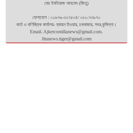
মোঃ ইমতিয়াজ আহমেদ (জিতু)
যোগাযোগ : ০১৬৭৬-৩২৭৫০৪/ ০৮১-৭৩৯৭০
বার্তা ও বাণিজ্যিক কার্যালয়- হুমায়ন টাওয়ার, চকবাজার, সদর,কুমিল্লা।
Email- Ajkercomillanews@gmail.com.
Jitunews.tiger@gmail.com