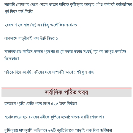
সরকারি কোষাগার থেকে বেতন-ভাতার দাবিতে কুমিল্লার বরুড়ায় পৌর কর্মকর্তা-কর্মচারীদের
পূর্ন দিবস কর্ম-বিরতি
হযরত শাহজালাল (র:) এর কিছু অলৌকিক কারামত
লাকসামে যাত্রীবাহী বাস উল্টে নিহত ১
মনোহরগঞ্জে আজিম-কালাম গ্রুপের মধ্যে দফায় দফায় সংঘর্ষ, ব্যাপক ভাংচুর-ককটেল
বিস্ফোরণ
পরীকে বিয়ে করেছি, বউয়ের সঙ্গে সম্পর্কটা আগে : শরীফুল রাজ
সর্বাধিক পঠিত খবর
রমজানে প্রতি কেজি গরুর মাংস ৫২৫ টাকা নির্ধারণ
মনোহরগঞ্জে ঘুমের মধ্যে স্ত্রীকে কুপিয়ে হত্যা: ঘাতক স্বামী গ্রেফতার
কুমিল্লায় মাসব্যাপি অভিযানে ৬৭টি প্রতিষ্ঠানকে আড়াই লক্ষ টাকা জরিমানা