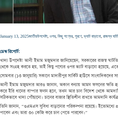
January 13, 2025
জাতীয়
উপদেষ্টা
,
ওপর
,
কিছু পণ্যের
,
পূরণে
,
ভ্যাট বাড়ানো
,
রাজস্ব ঘাট
ডেস্ক রিপোর্ট:
খাদ্য উপদেষ্টা আলী ইমাম মজুমদার জানিয়েছেন, সরকারের রাজস্ব ঘাটত
থেকে সংগ্রহ করতে হয়, তাই কিছু পণ্যের ওপর ভ্যাট বাড়ানো হয়েছে, 
সোমবার (১৩ জানুয়ারি) সকালে মাদারীপুর সার্কিট হাউসে সাংবাদিকদের
আলী ইমাম মজুমদার আরও জানান, অকাল বন্যায় আমন ফসলের ক্ষতি হয়েছ
করে ইরি ধানের বাম্পার ফলন হলে, তখন আর চাল বিদেশ থেকে আমদানি করতে
সঠিকভাবে খাদ্য পৌঁছানো। চালের বাজার স্থিতিশীল রাখতে আমদানি কার্য
তিনি জানান, “ওএমএস সুবিধা বাড়ানোর পরিকল্পনা রয়েছে। ইতোমধ্যে প্র
পাবেন এবং তারা ৩০ কেজি করে চাল পেতে পারবেন।”