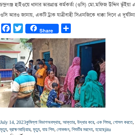
চন্দ্রগঞ্জ হাইওয়ে থানার ভারপ্রাপ্ত কর্মকর্তা (ওসি) মো.মফিজ উদ্দিন 
ওসি আরও জানায়, একটি ট্রাক যাত্রীবাহী সিএনজিকে ধাক্কা দিলে এ দুর্ঘটন
Facebook
Twitter
Share
Share
July 14, 2023
কুমিল্লা বিভাগ
অবস্থায়
,
আক্তার
,
উদ্ধার করে
,
এক শিশুর
,
গোসল করতে
,
মৃত্যু
,
ব্রাহ্মণবাড়িয়ার
,
মৃত্যু
,
যায় শিশু
,
লোকজন
,
শিশুটির মরদেহ
,
হয়েছে
jitu