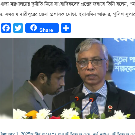
খাদ্য মন্ত্রণালয়ের দুর্নীতি নিয়ে সাংবাদিকদের প্রশ্নের জবাবে তিনি বলে
এ সময় মাদারীপুরের জেলা প্রশাসক মোছা. ইয়াসমিন আক্তার, পুলিশ সুপ
Facebook
Twitter
Share
Share
January 1, 2025
জাতীয়
‘বছরের পর বছর বই উৎসবের নামে
,
অর্থ অপচয়
,
বই উৎসবের না