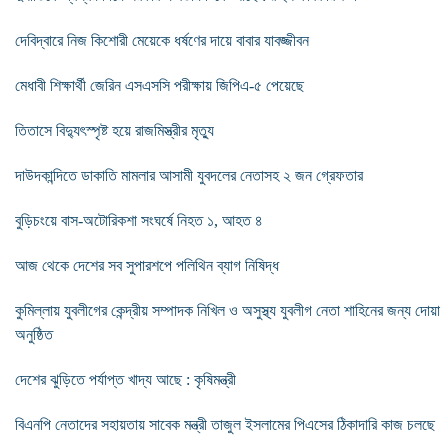
দেবিদ্বারে নিজ কিশোরী মেয়েকে ধর্ষণের দায়ে বাবার যাবজ্জীবন
মেধাবী শিক্ষার্থী জেরিন এসএসসি পরীক্ষায় জিপিএ-৫ পেয়েছে
তিতাসে বিদ‍্যুৎস্পৃষ্ট হয়ে রাজমিস্ত্রীর মৃত‍্যু
দাউদকান্দিতে ডাকাতি মামলার আসামী যুবদলের নেতাসহ ২ জন গ্রেফতার
বুড়িচংয়ে বাস-অটোরিকশা সংঘর্ষে নিহত ১, আহত ৪
আজ থেকে দেশের সব সুপারশপে পলিথিন ব্যাগ নিষিদ্ধ
কুমিল্লায় যুবলীগের কেন্দ্রীয় সম্পাদক নিখিল ও অসুস্থ্য যুবলীগ নেতা শাহিনের জন্য দোয়া
অনুষ্ঠিত
দেশের ঝুড়িতে পর্যাপ্ত খাদ্য আছে : কৃষিমন্ত্রী
বিএনপি নেতাদের সহায়তায় সাবেক মন্ত্রী তাজুল ইসলামের পিএসের ঠিকাদারি কাজ চলছে