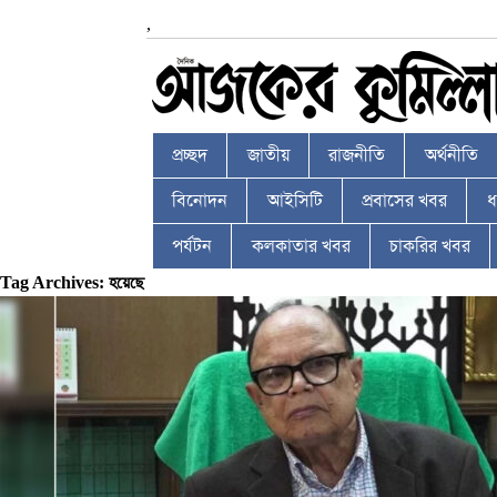
,
প্রচ্ছদ
জাতীয়
রাজনীতি
অর্থনীতি
বিনোদন
আইসিটি
প্রবাসের খবর
ধর
পর্যটন
কলকাতার খবর
চাকরির খবর
Tag Archives: হয়েছে