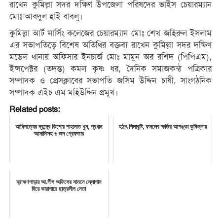
রাখেন কুমিল্লা সদর দক্ষিণ উপজেলা পরিষদের ভাইস চেয়ারম্যান
মোঃ আবদুল হাই বাবলু।
কুমিল্লা আর্ট নার্সিং কলেজের চেয়ারম্যান মোঃ শেখ জহিরুল ইসলাম
এর সভাপতিত্বে বিশেষ অতিথির বক্তব্য রাখেন কুমিল্লা সদর দক্ষিণ
মডেল থানায় অফিসার ইনচার্জ মোঃ মামুন অর রশিদ (পিপিএম),
ইন্সপেক্টর (তদন্ত) কমল কৃষ্ণ ধর, দৈনিক সমাজকন্ঠ পত্রিকার
সম্পাদক ও প্রেসক্লাবের সভাপতি জসিম উদ্দিন চাষী, সাংগঠনিক
সম্পাদক এইচ এম মহিউদ্দিন প্রমূখ।
Related posts:
আধিপত্যের দ্বন্দ্বে কিশোর শাহাদাত খুন, প্রধান
হঠাৎ শিলাবৃষ্টি, ফসলের ক্ষতির আশঙ্কা কুমিল্লায়
আসামিসহ ৬ জন গ্রেফতার
ব্রাহ্মণপাড়ায় আ.লীগ অফিসের সামনে স্লোগান
দিয়ে কারাগারে ছাত্রলীগ নেতা