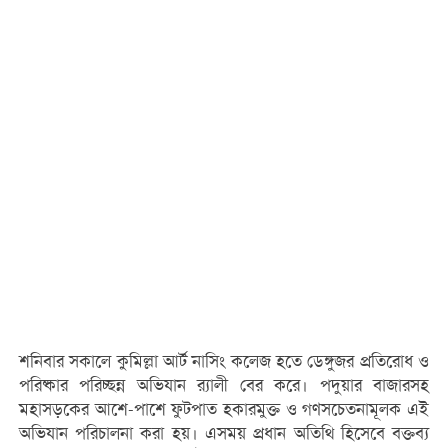
শনিবার সকালে কুমিল্লা আর্ট নাসিং কলেজ হতে ডেঙ্গুজর প্রতিরোধ ও
পরিষ্কার পরিচ্ছন্ন অভিযান র‌্যালী বের করে। পদুয়ার বাজারসহ
মহাসড়কের আশে-পাশে ফুটপাত হকারমুক্ত ও গণসচেতনামূলক এই
অভিযান পরিচালনা করা হয়। এসময় প্রধান অতিথি হিসেবে বক্তব্য