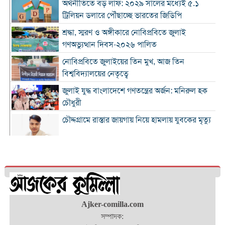
অর্থনীতিতে বড় লাফ: ২০২৯ সালের মধ্যেই ৫.১
ট্রিলিয়ন ডলারে পৌঁছাচ্ছে ভারতের জিডিপি
শ্রদ্ধা, স্মরণ ও অঙ্গীকারে নোবিপ্রবিতে জুলাই
গণঅভ্যুত্থান দিবস-২০২৬ পালিত
নোবিপ্রবিতে জুলাইয়ের তিন মুখ, আজ তিন
বিশ্ববিদ্যালয়ের নেতৃত্বে
জুলাই যুদ্ধ বাংলাদেশে গণতন্ত্রের অর্জন: মনিরুল হক
চৌধুরী
চৌদ্দগ্রামে রাস্তার জায়গায় নিয়ে হামলায় যুবকের মৃত্যু
কুমিল্লায় জুলাই গণঅভ্যুত্থান দিবস পালিত
কুমিল্লায় শ্বশুরবাড়িতে নাস্তা না দেওয়া নিয়ে বিরোধ,
অন্তঃসত্ত্বা মেয়ের বাবাকে হত্যার অভিযোগ
চৌদ্দগ্রামে জুলাই গণঅভ্যুত্থান দিবসে আলোচনা সভা
Ajker-comilla.com
ও জুলাই যোদ্ধাদের সংবর্ধনা
সম্পাদক: