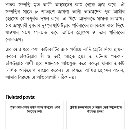
শতক সম্পত্তি মৃত আলী আহমদের কাছ থেকে ক্রয় করে। ঐ
সম্পত্তির সাড়ে ৮ শাতাংশ জায়গা আলী আহমদের পুত্র আমীর
হোসেন জোরপূর্বক দখল করে। এ নিয়ে আদালতে মামলা চলমান।
২৪ জানুয়ারী বুধবার দুপরে ছফিউল্লার পরিবারের লোকজন রাস্তা দিয়ে
যাওয়ার সময় গালমন্দ করে আমির হোসেন ও তার পরিবরের
লোকজন।
এর জের ধরে কথা কাটাকাটির এক পর্যায়ে লাঠি ছোটা নিয়ে হামলা
করলে ছফিউল্লার স্ত্রী ও ভাই আহত হয়। এ ঘটনায় গতকাল
ছফিউল্লাহ বাদী হয়ে ৭জনকে অভিযুক্ত করে বরুড়া থানায় একটি
লিখিত অভিযোগ দায়ের করেন। এ বিষয়ে আমির হোসেন বলেন,
আমার বিরুদ্ধে এ অভিযোগটি সঠিক নয়।
Related posts:
পুলিশ পদক সেবায় ভূষিত হলেন চাঁদপুরের এসপি
চান্দিনায় বিজয় দিবসে বেওয়ারিশ সেবা ফাউন্ডেশনের
জিহাদুল কবির
শীতবস্ত্র বিতরণ