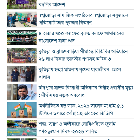
বদলির আদেশ
স্বপ্নজোড়া সামাজিক সংগঠনের স্বপ্নজোড়া সবুজায়ন
প্রতিযোগিতার পুরস্কার বিতরণ
৪ হাজার ৭০০ ক্যাফের ব্র্যান্ড ক্যাফে আমাজনের
বাংলাদেশ যাত্রা শুরু
কুমিল্লা ও ব্রাহ্মণবাড়িয়া সীমান্তে বিজিবির অভিযানে
২৬ লাখ টাকার ভারতীয় পণ্যসহ আটক ৩
কুমিল্লায় হত্যা মামলায় বৃদ্ধের যাবজ্জীবন, ছেলে
খালাস
চাঁদপুরে মাদক বিরোধী অভিযানে নিরীহ প্রবাসীর মৃত্যু
: দীর্ঘ সময় সড়ক অবরোধ
অর্থনীতিতে বড় লাফ: ২০২৯ সালের মধ্যেই ৫.১
ট্রিলিয়ন ডলারে পৌঁছাচ্ছে ভারতের জিডিপি
শ্রদ্ধা, স্মরণ ও অঙ্গীকারে নোবিপ্রবিতে জুলাই
গণঅভ্যুত্থান দিবস-২০২৬ পালিত