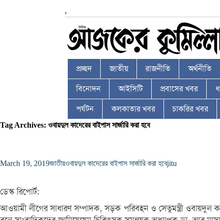
,
প্রচ্ছদ
জাতীয়
রাজনীতি
অর্থনীতি
বিনোদন
আইসিটি
প্রবাসের খবর
ধর
পর্যটন
কলকাতার খবর
চাকরির খবর
Tag Archives: ওবায়দুল কাদেরের বাইপাস সার্জারি করা হবে
March 19, 2019
জাতীয়
ওবায়দুল কাদেরের বাইপাস সার্জারি করা হবে
jitu
ডেস্ক রিপোর্ট:
আওয়ামী লীগের সাধারণ সম্পাদক, সড়ক পরিবহন ও সেতুমন্ত্রী ওবায়দুল কাদ