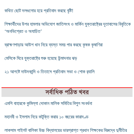
কথিত ছোট দলগুলোর হয়ে প্রতিবাদ করছে বৃষ্টি!
শিক্ষার্থীদের উপর হামলার অভিযোগ জাতিসংঘ ও মার্কিন যুক্তরাষ্ট্রের দূতাবাসের বিবৃতিকে
‘অনভিপ্রেত ও অযাচিত’
ব্রাহ্মণপাড়ায় আউশ ধান নিয়ে ব্যস্ত সময় পার করছে কৃষক কৃষাণিরা
মেসিকে ঘিরে যুক্তরাষ্ট্রে শুরু হয়েছে উন্মাদনার ঝড়
২১ আগষ্টে দাউদকান্দি ও তিতাসে প্রতিবাদ সভা ও শোক র‌্যালি
সর্বাধিক পঠিত খবর
এমপি বাহারকে কুমিল্লা দোকান মালিক সমিতির বিপুল সংবর্ধনা
মহানবী ও ইসলাম নিয়ে কটূক্তি করায় ১০ বছরের কারাদণ্ড
লাকসাম পাইলট বালিকা উচ্চ বিদ্যালয়ের ভারপ্রাপ্ত প্রধান শিক্ষকের বিরুদ্ধে দুর্নীতির