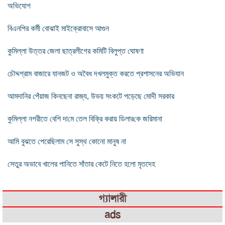
অভিযোগ
বিএনপির কর্মী বোঝাই মাইক্রোবাসে আগুন
কুমিল্লা উত্তর জেলা ছাত্রলীগের কমিটি বিলুপ্ত ঘোষণা
চৌদ্দগ্রাম বাজারে যানজট ও অবৈধ দখলমুক্ত করতে প্রশাসনের অভিযান
আমদানির পেঁয়াজ কিনছেনা রাজ্য, উভয় সংকটে পড়েছে মোদী সরকার
কুমিল্লা নগরীতে বে‌শি দা‌মে তেল বি‌ক্রি করায় ডিলার‌কে জ‌রিমানা
আমি বুঝতে পেরেছিলাম সে সুস্থ কোনো মানুষ না
সেতুর অভাবে খালের পানিতে সাঁতার কেটে নিতে হলো মৃতদেহ
গ্যালারী
ads