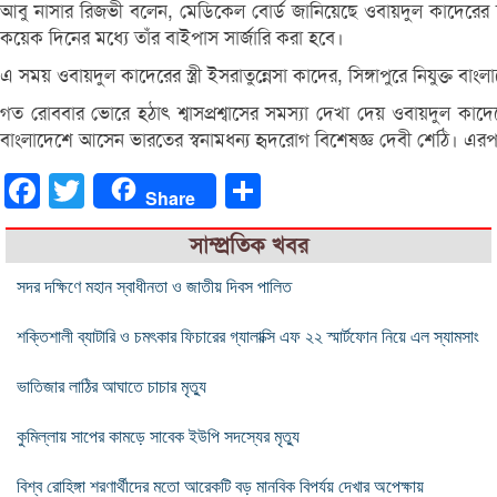
আবু নাসার রিজভী বলেন, মেডিকেল বোর্ড জানিয়েছে ওবায়দুল কাদেরের শা
কয়েক দিনের মধ্যে তাঁর বাইপাস সার্জারি করা হবে।
এ সময় ওবায়দুল কাদেরের স্ত্রী ইসরাতুন্নেসা কাদের, সিঙ্গাপুরে নিযুক্ত 
গত রোববার ভোরে হঠাৎ শ্বাসপ্রশ্বাসের সমস্যা দেখা দেয় ওবায়দুল ক
বাংলাদেশে আসেন ভারতের স্বনামধন্য হৃদরোগ বিশেষজ্ঞ দেবী শেঠি। এরপর ক
Facebook
Twitter
Share
Share
সাম্প্রতিক খবর
সদর দক্ষিণে মহান স্বাধীনতা ও জাতীয় দিবস পালিত
শক্তিশালী ব্যাটারি ও চমৎকার ফিচারের গ্যালাক্সি এফ ২২ স্মার্টফোন নিয়ে এল স্যামসাং
ভাতিজার লাঠির আঘাতে চাচার মৃত্যু
কুমিল্লায় সাপের কামড়ে সাবেক ইউপি সদস্যের মৃত্যু
বিশ্ব রোহিঙ্গা শরণার্থীদের মতো আরেকটি বড় মানবিক বিপর্যয় দেখার অপেক্ষায়