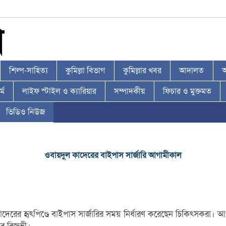
শিল্প-সাহিত্য
কুমিল্লা বিভাগ
কুমিল্লার খবর
আদালত
আ
্ম
লাইফ স্টাইল ও ক্যারিয়ার
সম্পাদকীয়
ফিচার ও মুক্তমত
ভিডিও নিউজ
ওবায়দুল কাদেরের বাইপাস সার্জারি আগামীকাল
েরের হৃৎপিণ্ডে বাইপাস সার্জারির সময় নির্ধারণ করেছেন চিকিৎসকরা। আগ