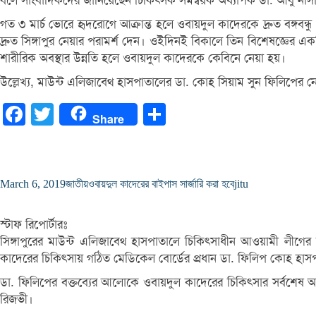
বলে সাংবাদিকদের জানিয়েছেন চিকিৎসক সমন্বয়ক অধ্যাপক ডা. আবু নাস
গত ৩ মার্চ ভোরে হৃদরোগে আক্রান্ত হলে ওবায়দুল কাদেরকে দ্রুত বঙ্গবন্ধ
দ্রুত সিঙ্গাপুর নেয়ার পরামর্শ দেন। ওইদিনই বিকালে তিন বিশেষজ্ঞের এ
শারীরিক অবস্থার উন্নতি হলে ওবায়দুল কাদেরকে কেবিনে নেয়া হয়।
উল্লেখ্য, মাউন্ট এলিজাবেথ হাসপাতালের ডা. কোহ সিয়াম সুন ফিলিপের নে
Facebook
Twitter
Share
Share
March 6, 2019
জাতীয়
ওবায়দুল কাদেরের বাইপাস সার্জারি করা হবে
jitu
স্টাফ রিপোর্টারঃ
সিঙ্গাপুরের মাউন্ট এলিজাবেথ হাসপাতালে চিকিৎসাধীন আওয়ামী লীগের 
কাদেরের চিকিৎসায় গঠিত মেডিকেল বোর্ডের প্রধান ডা. ফিলিপ কোহ হাসপ
ডা. ফিলিপের বক্তব্যের আলোকে ওবায়দুল কাদেরের চিকিৎসার সর্বশেষ অবস
রিজভী।